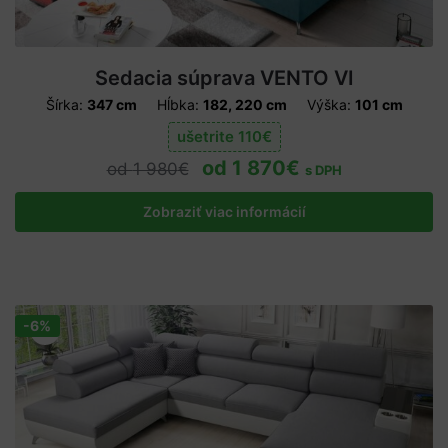
Sedacia súprava VENTO VI
Šírka:
347 cm
Hĺbka:
182, 220 cm
Výška:
101 cm
ušetrite
110
€
1 870
€
1 980
€
s DPH
Zobraziť viac informácií
-6%
Zľava!