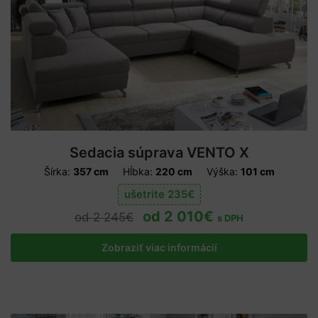
Sedacia súprava VENTO X
Šírka:
357 cm
Hĺbka:
220 cm
Výška:
101 cm
ušetrite
235
€
2 010
€
2 245
€
s DPH
Zobraziť viac informácií