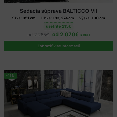
Sedacia súprava BALTICCO VII
Šírka:
351 cm
Hĺbka:
183, 274 cm
Výška:
100 cm
ušetrite
215
€
2 070
€
2 285
€
s DPH
Zobraziť viac informácií
-11%
Zľava!