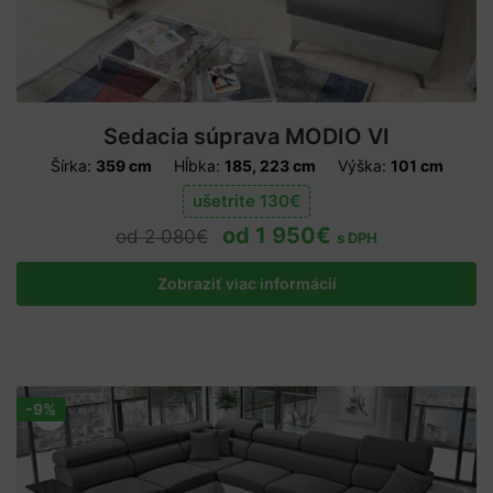
Sedacia súprava MODIO VI
Šírka:
359 cm
Hĺbka:
185, 223 cm
Výška:
101 cm
ušetrite
130
€
1 950
€
2 080
€
s DPH
Zobraziť viac informácií
-9%
Zľava!