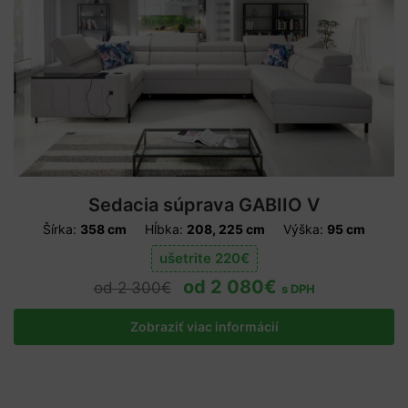
Sedacia súprava GABIIO V
Šírka:
358 cm
Hĺbka:
208, 225 cm
Výška:
95 cm
ušetrite
220
€
2 080
€
2 300
€
s DPH
Zobraziť viac informácií