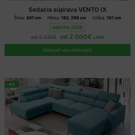
Sedacia súprava VENTO IX
Šírka:
347 cm
Hĺbka:
182, 296 cm
Výška:
101 cm
ušetrite
230
€
2 000
€
2 230
€
s DPH
Zobraziť viac informácií
-6%
Zľava!