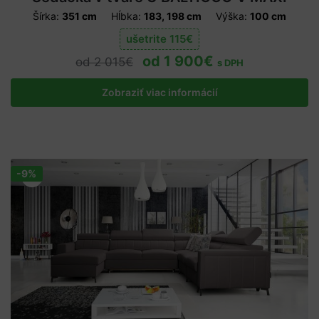
Šírka:
351 cm
Hĺbka:
183, 198 cm
Výška:
100 cm
ušetrite
115
€
1 900
€
2 015
€
s DPH
Zobraziť viac informácií
-9%
Zľava!