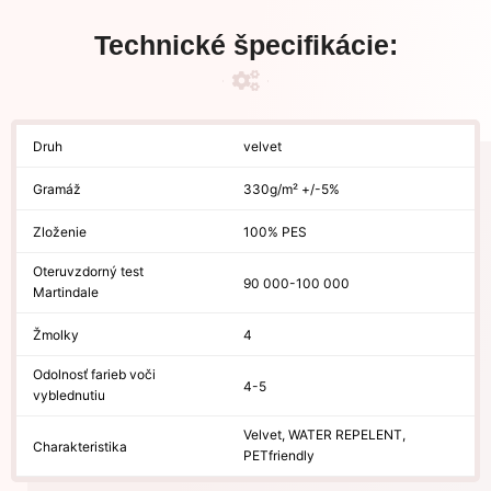
Technické špecifikácie:
Druh
velvet
Gramáž
330g/m² +/-5%
Zloženie
100% PES
Oteruvzdorný test
90 000-100 000
Martindale
Žmolky
4
Odolnosť farieb voči
4-5
vyblednutiu
Velvet, WATER REPELENT,
Charakteristika
PETfriendly