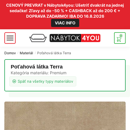
CENOVÝ PREVRAT v Nábytok4you: Ušetriť dvakrát na jednej
sedačke!
Zľavy až do -50 % + CASHBACK až do 200 € +
DOPRAVA ZADARMO! IBA DO 16.8.2026
VIAC INFO
0
Domov
Materiál
Poťahová látka Terra
/
/
Poťahová látka Terra
Kategória materiálu:
Premium
Späť na všetky typy materiálov