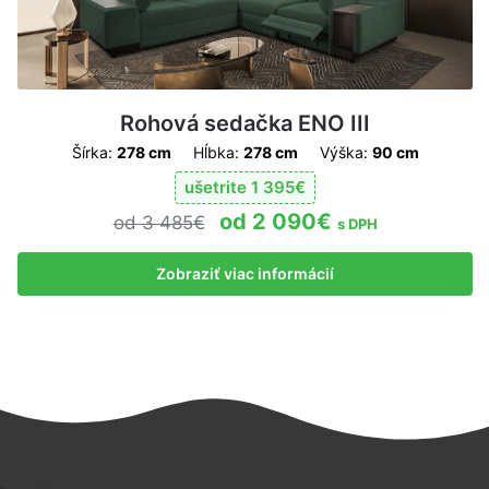
Rohová sedačka ENO III
Šírka:
278 cm
Hĺbka:
278 cm
Výška:
90 cm
ušetrite
1 395
€
2 090
€
3 485
€
s DPH
Zobraziť viac informácií