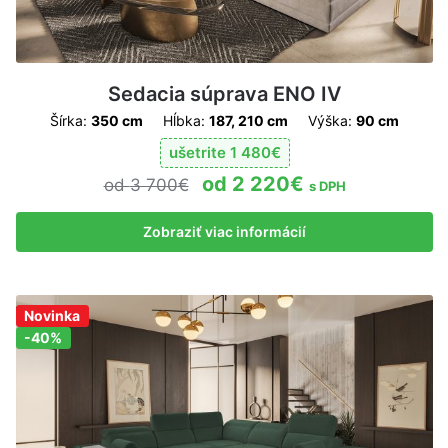
Sedacia súprava ENO IV
Šírka:
350 cm
Hĺbka:
187, 210 cm
Výška:
90 cm
ušetrite
1 480
€
2 220
€
3 700
€
s DPH
Zobraziť viac informácií
Zľava!
Novinka
-40%