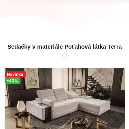
Sedačky v materiále Poťahová látka Terra
Zľava!
Novinka
-40%