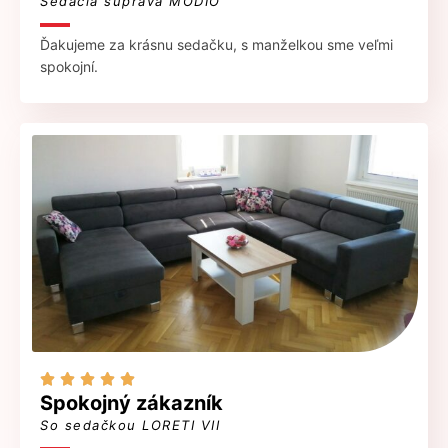
Sedacia súprava MODIO
Ďakujeme za krásnu sedačku, s manželkou sme veľmi
spokojní.





Spokojný zákazník
So sedačkou LORETI VII