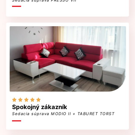
Sedacia súprava PRESSO VII





Spokojný zákazník
Sedacia súprava MODIO II + TABURET TORST