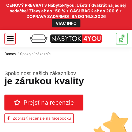
CENOVÝ PREVRAT v Nábytok4you: Ušetriť dvakrát na jednej
sedačke!
Zľavy až do -50 % + CASHBACK až do 200 € +
DOPRAVA ZADARMO! IBA DO 16.8.2026
VIAC INFO
0
Domov
Spokojní zákazníci
/
Spokojnosť našich zákazníkov
je zárukou kvality
Prejsť na recenzie
Zobraziť recenzie na facebooku