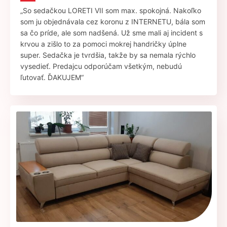
„So sedačkou LORETI VII som max. spokojná. Nakoľko
som ju objednávala cez koronu z INTERNETU, bála som
sa čo príde, ale som nadšená. Už sme mali aj incident s
krvou a zišlo to za pomoci mokrej handričky úplne
super. Sedačka je tvrdšia, takže by sa nemala rýchlo
vysedieť. Predajcu odporúčam všetkým, nebudú
ľutovať. ĎAKUJEM“