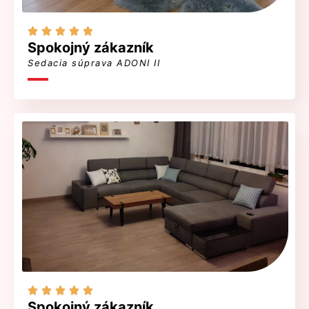





Spokojný zákazník
Sedacia súprava ADONI II





Spokojný zákazník