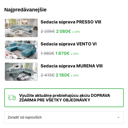
Najpredávanejšie
Sedacia súprava PRESSO VIII
2 295
€
2 080
€
s DPH
Sedacia súprava VENTO VI
1 980
€
1 870
€
s DPH
Sedacia súprava MURENA VIII
2 415
€
2 180
€
s DPH