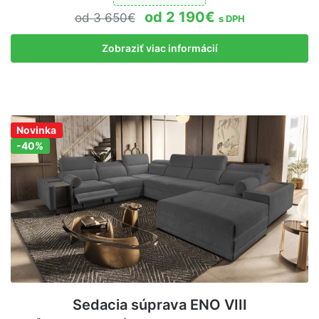
2 190
€
3 650
€
s DPH
Zobraziť viac informácií
Novinka
Zľava!
-40%
Sedacia súprava ENO VIII