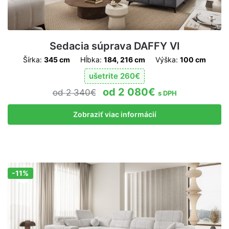
Sedacia súprava DAFFY VI
Šírka:
345 cm
Hĺbka:
184, 216 cm
Výška:
100 cm
ušetrite
260
€
2 080
€
2 340
€
s DPH
Zobraziť viac informácií
-11%
Zľava!