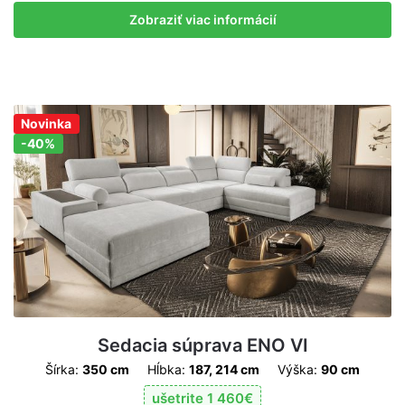
Zobraziť viac informácií
Novinka
Zľava!
-40%
Sedacia súprava ENO VI
Šírka:
350 cm
Hĺbka:
187, 214 cm
Výška:
90 cm
ušetrite
1 460
€