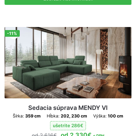
-11%
Zľava!
Sedacia súprava MENDY VI
Šírka:
359 cm
Hĺbka:
202, 230 cm
Výška:
100 cm
ušetrite
286
€
2 330
€
2 616
€
s DPH