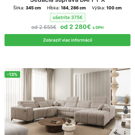
Šírka:
345 cm
Hĺbka:
184, 286 cm
Výška:
100 cm
ušetrite
375
€
2 280
€
2 655
€
s DPH
Zobraziť viac informácií
-13%
Zľava!