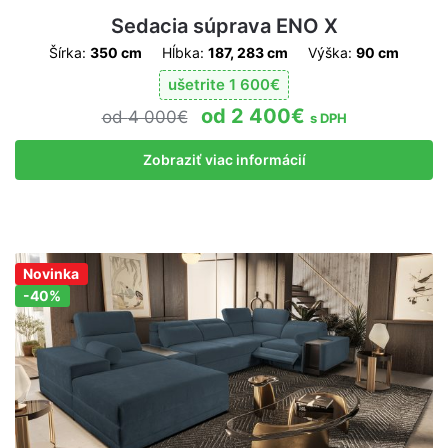
Sedacia súprava ENO X
Šírka:
350 cm
Hĺbka:
187, 283 cm
Výška:
90 cm
ušetrite
1 600
€
2 400
€
4 000
€
s DPH
Zobraziť viac informácií
Novinka
Zľava!
-40%