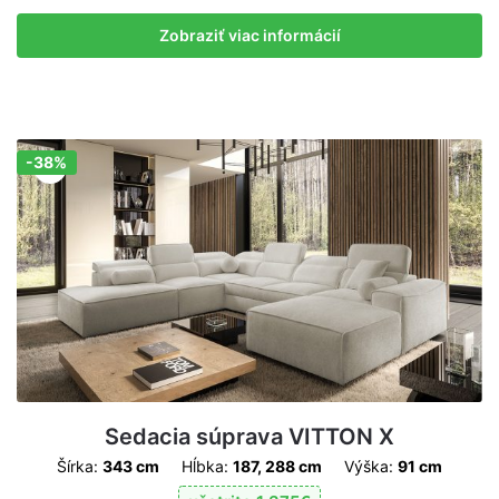
Zobraziť viac informácií
-38%
Zľava!
Sedacia súprava VITTON X
Šírka:
343 cm
Hĺbka:
187, 288 cm
Výška:
91 cm