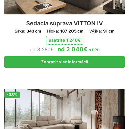
Sedacia súprava VITTON IV
Šírka:
343 cm
Hĺbka:
187, 205 cm
Výška:
91 cm
ušetrite
1 240
€
2 040
€
3 280
€
s DPH
Zobraziť viac informácií
-38%
Zľava!