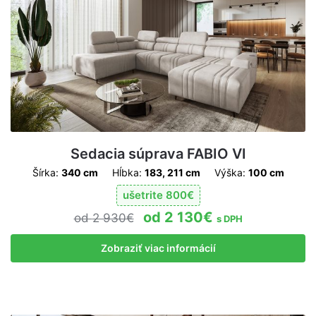
Sedacia súprava FABIO VI
Šírka:
340 cm
Hĺbka:
183, 211 cm
Výška:
100 cm
ušetrite
800
€
2 130
€
2 930
€
s DPH
Zobraziť viac informácií