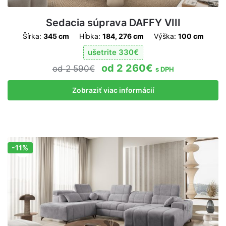
Sedacia súprava DAFFY VIII
Šírka:
345 cm
Hĺbka:
184, 276 cm
Výška:
100 cm
ušetrite
330
€
2 260
€
2 590
€
s DPH
Zobraziť viac informácií
-11%
Zľava!