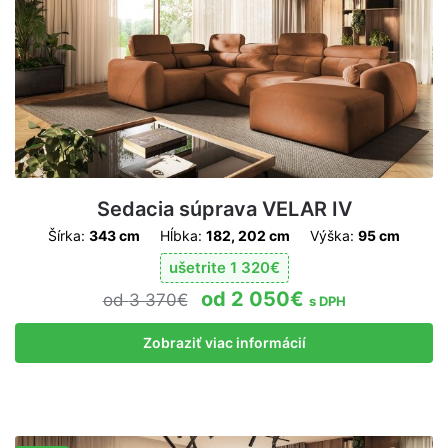
Sedacia súprava VELAR IV
Šírka:
343 cm
Hĺbka:
182, 202 cm
Výška:
95 cm
ušetrite
1 320
€
2 050
€
3 370
€
s DPH
Zobraziť viac informácií