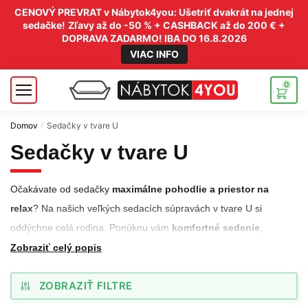
CENOVÝ PREVRAT v Nábytok4you: Ušetriť dvakrát na jednej
sedačke!
Zľavy až do -50 % + CASHBACK až do 200 € +
DOPRAVA ZADARMO! IBA DO 16.8.2026
VIAC INFO
0
Domov
Sedačky v tvare U
/
Sedačky v tvare U
Očakávate od sedačky
maximálne pohodlie a priestor na
relax
? Na našich veľkých sedacích súpravách v tvare U si
oddýchne celá rodina. Ponúknu vám
komfortné sedenie
,
kvalitné prevedenie a množstvo moderných funkcií, ako je
Zobraziť celý popis
napríklad vstavaný minibar, držiaky na poháre alebo
ZOBRAZIŤ FILTRE
polohovateľné opierky hlavy.