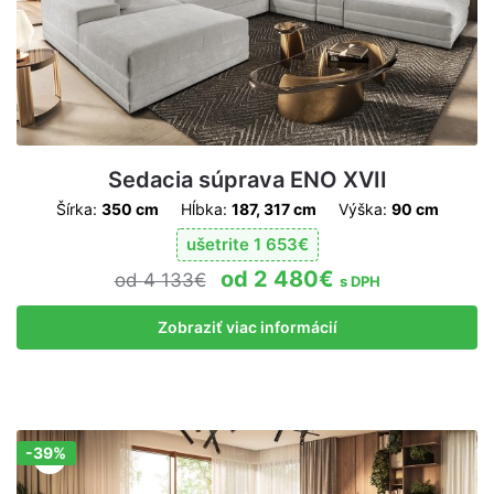
Sedacia súprava ENO XVII
Šírka:
350 cm
Hĺbka:
187, 317 cm
Výška:
90 cm
ušetrite
1 653
€
2 480
€
4 133
€
s DPH
Zobraziť viac informácií
-39%
Zľava!