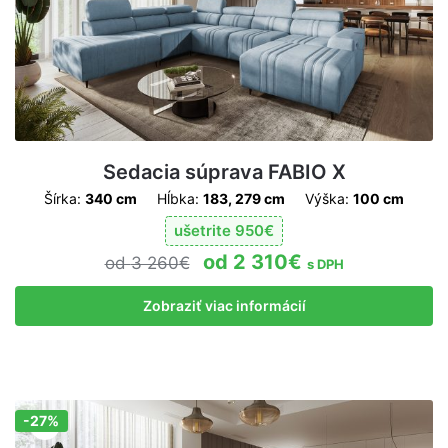
Sedacia súprava FABIO X
Šírka:
340 cm
Hĺbka:
183, 279 cm
Výška:
100 cm
ušetrite
950
€
2 310
€
3 260
€
s DPH
Zobraziť viac informácií
-27%
Zľava!