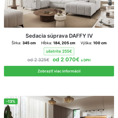
Sedacia súprava DAFFY IV
Šírka:
345 cm
Hĺbka:
184, 205 cm
Výška:
100 cm
ušetrite
255
€
2 070
€
2 325
€
s DPH
Zobraziť viac informácií
-13%
Zľava!