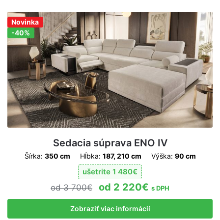
Novinka
Zľava!
-40%
Sedacia súprava ENO IV
Šírka:
350 cm
Hĺbka:
187, 210 cm
Výška:
90 cm
ušetrite
1 480
€
2 220
€
3 700
€
s DPH
Zobraziť viac informácií