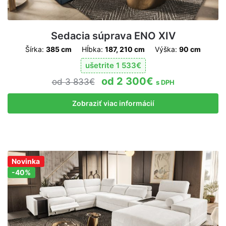
Sedacia súprava ENO XIV
Šírka:
385 cm
Hĺbka:
187, 210 cm
Výška:
90 cm
ušetrite
1 533
€
2 300
€
3 833
€
s DPH
Zobraziť viac informácií
Novinka
Zľava!
-40%