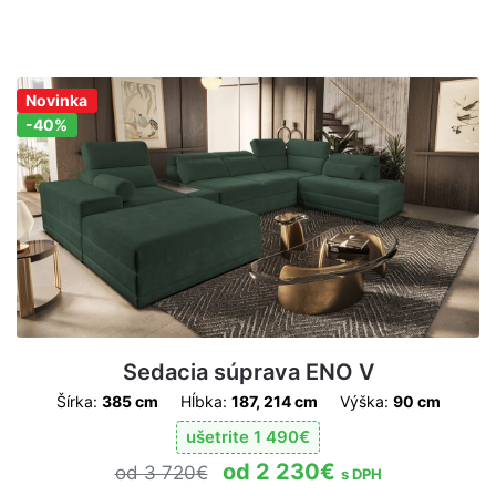
Novinka
Zľava!
-40%
Sedacia súprava ENO V
Šírka:
385 cm
Hĺbka:
187, 214 cm
Výška:
90 cm
ušetrite
1 490
€
2 230
€
3 720
€
s DPH