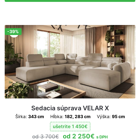
-39%
Zľava!
Sedacia súprava VELAR X
Šírka:
343 cm
Hĺbka:
182, 283 cm
Výška:
95 cm
ušetrite
1 450
€
2 250
€
3 700
€
s DPH