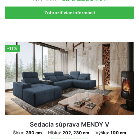
Zobraziť viac informácií
-11%
Zľava!
Sedacia súprava MENDY V
Šírka:
390 cm
Hĺbka:
202, 230 cm
Výška:
100 cm