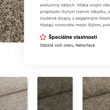
exkluzívny nádych. Vďaka svojim vše
prispôsobí rôznym tvarom nábytku, o
moderné dizajny s elegantnými líniami
hľadajú rovnováhu medzi štýlom, poh
Špeciálne vlastnosti
Odolná voči oteru, Nehorľavá