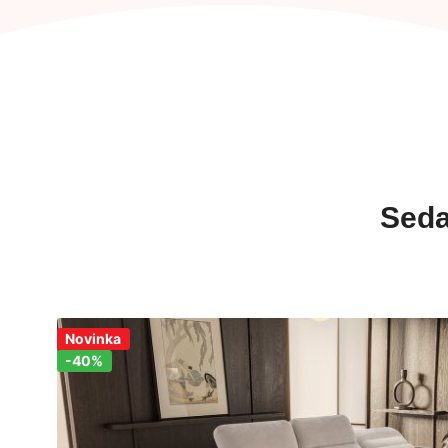
Seda
Zľava!
Novinka
-40%