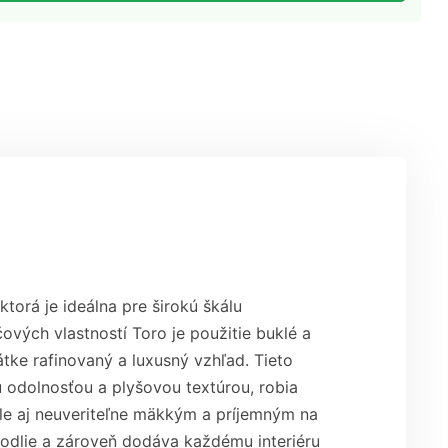
torá je ideálna pre širokú škálu
ových vlastností Toro je použitie buklé a
átke rafinovaný a luxusný vzhľad. Tieto
 odolnosťou a plyšovou textúrou, robia
 ale aj neuveriteľne mäkkým a príjemným na
hodlie a zároveň dodáva každému interiéru