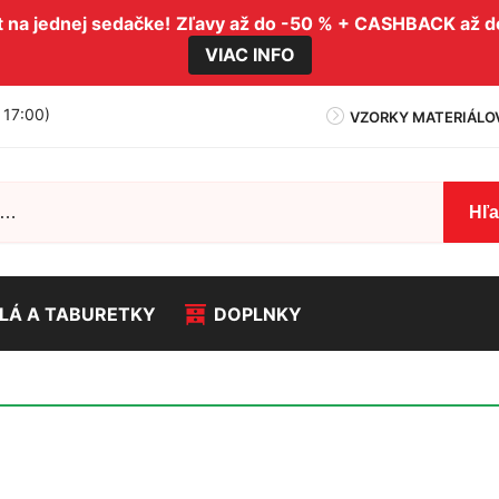
na jednej sedačke!
Zľavy až do -50 % + CASHBACK až 
VIAC INFO
- 17:00)
VZORKY MATERIÁLO
Hľ
LÁ A TABURETKY
DOPLNKY