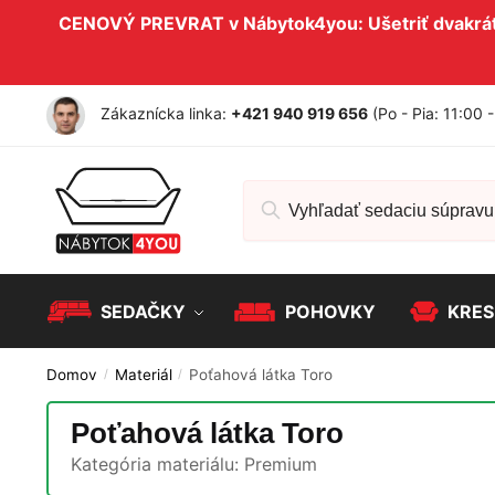
CENOVÝ PREVRAT v Nábytok4you: Ušetriť dvakrát 
Zákaznícka linka:
+421 940 919 656
(Po - Pia: 11:00 
SEDAČKY
POHOVKY
KRES
Domov
Materiál
Poťahová látka Toro
/
/
Poťahová látka Toro
Kategória materiálu:
Premium