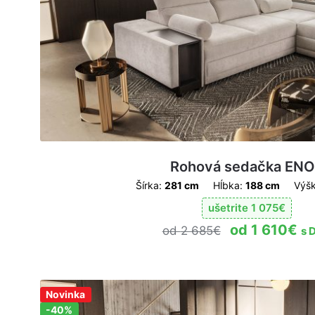
Rohová sedačka ENO
Šírka:
281 cm
Hĺbka:
188 cm
Výšk
ušetrite
1 075
€
1 610
€
2 685
€
s 
Zľava!
Novinka
-40%