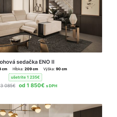
ohová sedačka ENO II
8 cm
Hĺbka:
209 cm
Výška:
90 cm
ušetrite
1 235
€
1 850
€
3 085
€
s DPH