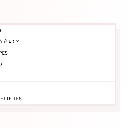
a
/m² ± 5%
PES
0
ETTE TEST