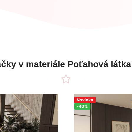
čky v materiále Poťahová látka
Zľava!
Novinka
-40%