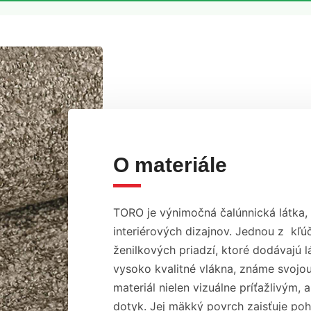
O materiále
TORO je výnimočná čalúnnická látka, k
interiérových dizajnov. Jednou z kľúč
ženilkových priadzí, ktoré dodávajú l
vysoko kvalitné vlákna, známe svojou
materiál nielen vizuálne príťažlivým,
dotyk. Jej mäkký povrch zaisťuje po