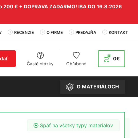
do 200 € + DOPRAVA ZADARMO! IBA DO 16.8.2026
V
RECENZIE
O FIRME
PREDAJŇA
KONTAKT
0
0
€
adať
Časté otázky
Obľúbené
O MATERIÁLOCH
Späť na všetky typy materiálov