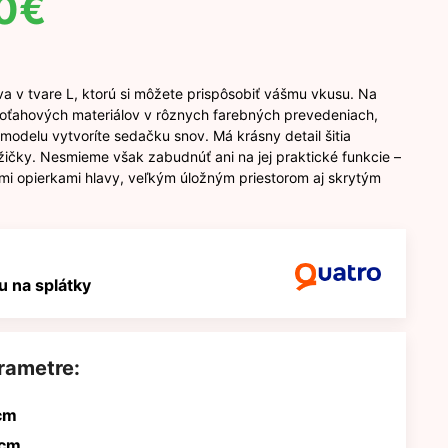
0
€
a v tvare L, ktorú si môžete prispôsobiť vášmu vkusu. Na
oťahových materiálov v rôznych farebných prevedeniach,
modelu vytvoríte sedačku snov. Má krásny detail šitia
ičky. Nesmieme však zabudnúť ani na jej praktické funkcie –
ými opierkami hlavy, veľkým úložným priestorom aj skrytým
 na splátky
rametre:
cm
 cm