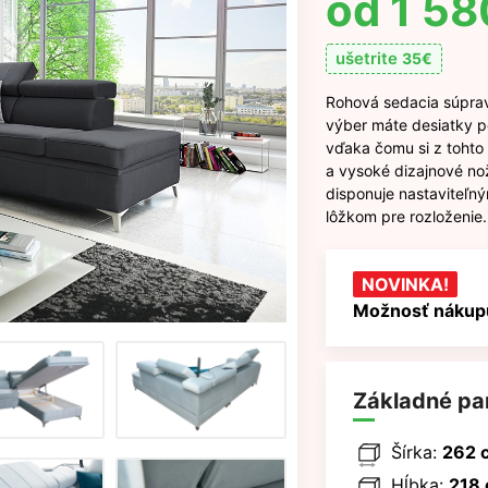
1 58
ušetrite
35
€
Rohová sedacia súprav
výber máte desiatky p
vďaka čomu si z tohto 
a vysoké dizajnové nož
disponuje nastaviteľn
lôžkom pre rozloženie.
NOVINKA!
Možnosť nákupu
Základné pa
Šírka:
262 
Hĺbka:
218