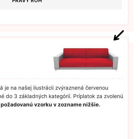
PRAVÝ ROH
á je na našej ilustrácii zvýraznená červenou
é do 3 základných kategórií. Príplatok za zvolenú
úť požadovanú vzorku v zozname nižšie.