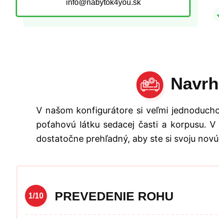
info@nabytok4you.sk
Navrh
V našom konfigurátore si veľmi jednoducho
poťahovú látku sedacej časti a korpusu. V
dostatočne prehľadný, aby ste si svoju novú
PREVEDENIE ROHU
1/10