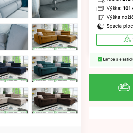
Výška:
101
Výška nožič
Spacia ploc
Lampa s elasti