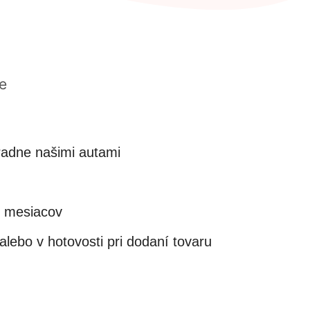
e
adne našimi autami
4 mesiacov
lebo v hotovosti pri dodaní tovaru