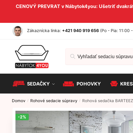
Skip to navigation
Skip to content
CENOVÝ PREVRAT v Nábytok4you: Ušetriť dvakrát 
Zákaznícka linka:
+421 940 919 656
(Po - Pia: 11:00 
Hľadať:
SEDAČKY
POHOVKY
KRES
Domov
Rohové sedacie súpravy
Rohová sedačka BARTEEZ 
/
/
-2%