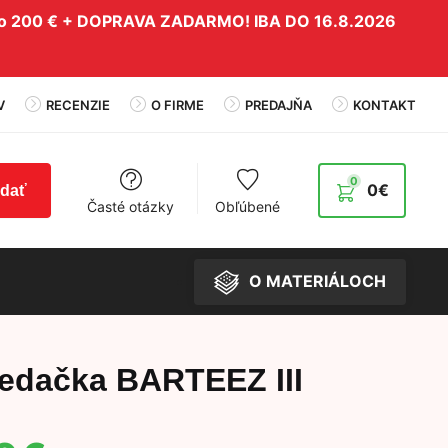
do 200 € + DOPRAVA ZADARMO! IBA DO 16.8.2026
V
RECENZIE
O FIRME
PREDAJŇA
KONTAKT
0
0
€
adať
Časté otázky
Obľúbené
O MATERIÁLOCH
edačka BARTEEZ III