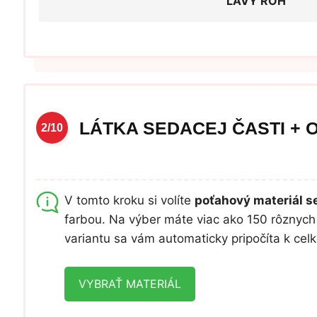
ĽAVÝ ROH
LÁTKA SEDACEJ ČASTI + 
2/10
V tomto kroku si volíte
poťahový materiál se
farbou. Na výber máte viac ako 150 rôznych 
variantu sa vám automaticky pripočíta k ce
VYBRAŤ MATERIÁL