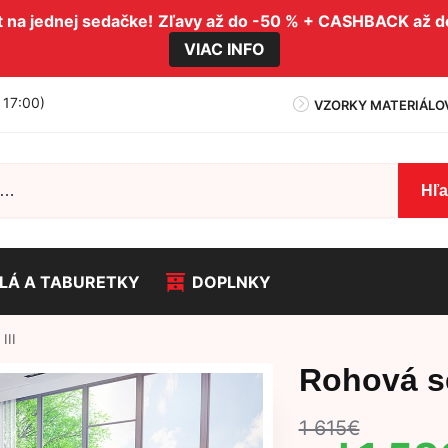
na jednej sedačke!
Zľavy až do -50 % + CASHBACK až 
VIAC INFO
- 17:00)
VZORKY MATERIÁLO
Hľ
LÁ A TABURETKY
DOPLNKY
III
Rohová s
1 615
€