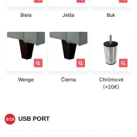
Biela
Jelša
Buk
Wenge
Čierna
Chrómové
(+20€)
USB PORT
9/10