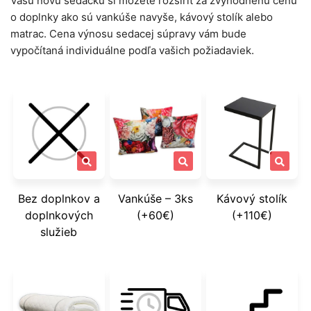
Vašu novú sedačku si môžete rozšíriť za zvýhodnenú cenu
o doplnky ako sú vankúše navyše, kávový stolík alebo
matrac. Cena výnosu sedacej súpravy vám bude
vypočítaná individuálne podľa vašich požiadaviek.
Bez doplnkov a
Vankúše – 3ks
Kávový stolík
doplnkových
(+60€)
(+110€)
služieb