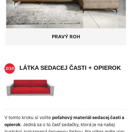
PRAVÝ ROH
LÁTKA SEDACEJ ČASTI + OPIEROK
2/10
V tomto kroku si volíte
poťahový materiál sedacej časti a
opierok
. Jedná sa o tú časť sedačky, ktorá je na našej
ilustrácii zvýraznená červenou farbou. Na výber máte viac