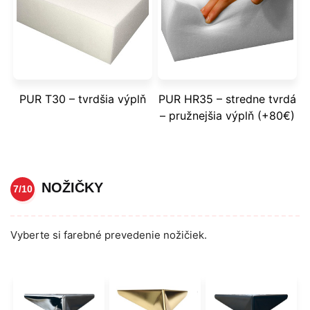
PUR T30 – tvrdšia výplň
PUR HR35 – stredne tvrdá
– pružnejšia výplň (+80€)
NOŽIČKY
7/10
Vyberte si farebné prevedenie nožičiek.