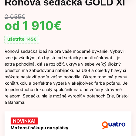
Rohová sedačka GOLD XI
2 055
€
1 910
€
ušetrite
145
€
Rohová sedačka ideálna pre vaše moderné bývanie. Vybavili
sme ju všetkým, čo by ste od sedačky mohli očakávať – je
extra pohodlná, dá sa rozložiť, ukrýva v sebe veľký úložný
priestor, má zabudovanú nabíjačku na USB a opierky hlavy si
môžete nastaviť podľa vášho pohodlia. Okrem toho má pevnú
konštrukciu a perfektne vyzerá v akejkoľvek farbe poťahu. Je
to jednoducho dokonalý spoločník na dlhé večery strávené
relaxom. Sedačku nie je možné vyrobiť v poťahoch Erie, Bristol
a Bahama.
NOVINKA!
Možnosť nákupu na splátky