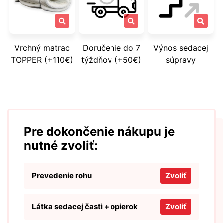
Vrchný matrac
Doručenie do 7
Výnos sedacej
TOPPER (+110€)
týždňov (+50€)
súpravy
Pre dokončenie nákupu je
nutné zvoliť:
Prevedenie rohu
Zvoliť
Látka sedacej časti + opierok
Zvoliť