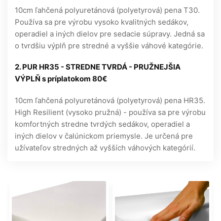
10cm ľahčená polyuretánová (polyetyrová) pena T30.
Používa sa pre výrobu vysoko kvalitných sedákov,
operadiel a iných dielov pre sedacie súpravy. Jedná sa
o tvrdšiu výplň pre stredné a vyššie váhové kategórie.
2. PUR HR35 - STREDNE TVRDÁ - PRUŽNEJŠIA
VÝPLŇ s príplatokom 80€
10cm ľahčená polyuretánová (polyetyrová) pena HR35.
High Resilient (vysoko pružná) - používa sa pre výrobu
komfortných stredne tvrdých sedákov, operadiel a
iných dielov v čalúnickom priemysle. Je určená pre
užívateľov stredných až vyšších váhových kategórií.