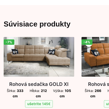
Súvisiace produkty
-7%
-4%
Zľava!
Zľava!
Rohová sedačka GOLD XI
Rohová s
Šírka:
333
Hĺbka:
212
Výška:
105
Šírka:
266
cm
cm
cm
cm
ušetrite
u
145
€