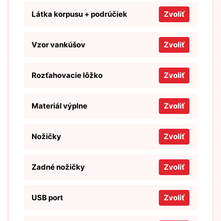
Látka korpusu + podrúčiek
Zvoliť
Vzor vankúšov
Zvoliť
Rozťahovacie lôžko
Zvoliť
Materiál výplne
Zvoliť
Nožičky
Zvoliť
Zadné nožičky
Zvoliť
USB port
Zvoliť