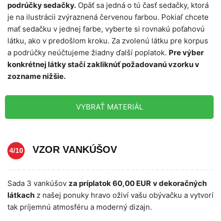
podrúčky sedačky.
Opäť sa jedná o tú časť sedačky, ktorá
je na ilustrácii zvýraznená červenou farbou. Pokiaľ chcete
mať sedačku v jednej farbe, vyberte si rovnakú poťahovú
látku, ako v predošlom kroku. Za zvolenú látku pre korpus
a podrúčky neúčtujeme žiadny ďalší poplatok.
Pre výber
konkrétnej látky stačí zakliknúť požadovanú vzorku v
zozname nižšie.
VYBRAŤ MATERIÁL
VZOR VANKÚŠOV
4/10
Sada 3 vankúšov
za príplatok 60,00 EUR
v dekoračných
látkach
z našej ponuky hravo oživí vašu obývačku a vytvorí
tak príjemnú atmosféru a moderný dizajn.