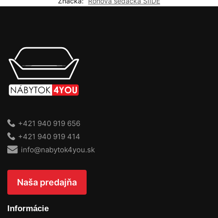
Značka:
Rohová sedačka SIIDE
+421 940 919 656
+421 940 919 414
info@nabytok4you.sk
Naša predajňa
Informácie