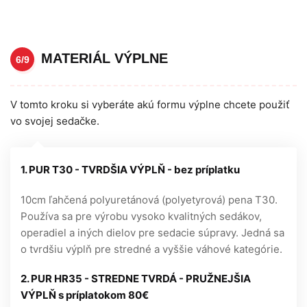
MATERIÁL VÝPLNE
6/9
V tomto kroku si vyberáte akú formu výplne chcete použiť
vo svojej sedačke.
1. PUR T30 - TVRDŠIA VÝPLŇ - bez príplatku
10cm ľahčená polyuretánová (polyetyrová) pena T30.
Používa sa pre výrobu vysoko kvalitných sedákov,
operadiel a iných dielov pre sedacie súpravy. Jedná sa
o tvrdšiu výplň pre stredné a vyššie váhové kategórie.
2. PUR HR35 - STREDNE TVRDÁ - PRUŽNEJŠIA
VÝPLŇ s príplatokom 80€