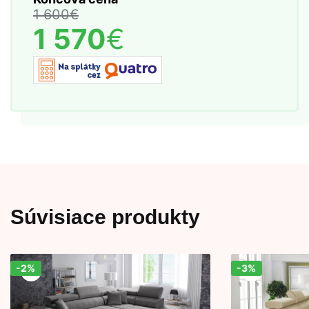
1 600
€
1 570
€
Súvisiace produkty
-2%
-3%
Zľava!
Zľava!