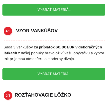
VYBRAŤ MATERIÁL
VZOR VANKÚŠOV
4/9
Sada 3 vankúšov
za príplatok 60,00 EUR
v dekoračných
látkach
z našej ponuky hravo oživí vašu obývačku a vytvorí
tak príjemnú atmosféru a moderný dizajn.
VYBRAŤ MATERIÁL
ROZŤAHOVACIE LÔŽKO
5/9