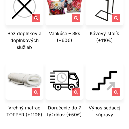
Bez doplnkov a
Vankúše – 3ks
Kávový stolík
doplnkových
(+60€)
(+110€)
služieb
Vrchný matrac
Doručenie do 7
Výnos sedacej
TOPPER (+110€)
týždňov (+50€)
súpravy