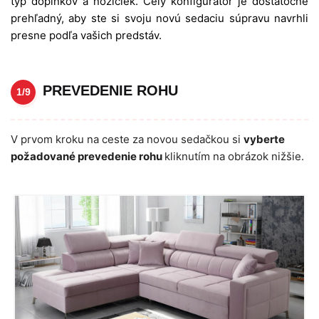
typ doplnkov a nožičiek. Celý konfigurátor je dostatočne
prehľadný, aby ste si svoju novú sedaciu súpravu navrhli
presne podľa vašich predstáv.
PREVEDENIE ROHU
1/9
V prvom kroku na ceste za novou sedačkou si
vyberte
požadované prevedenie rohu
kliknutím na obrázok nižšie.