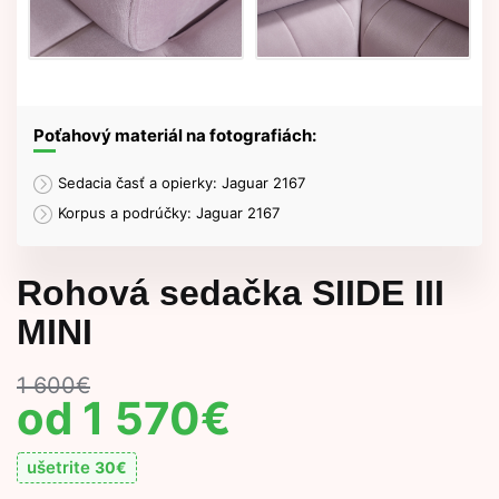
Poťahový materiál na fotografiách:
Sedacia časť a opierky: Jaguar 2167
Korpus a podrúčky: Jaguar 2167
Rohová sedačka SIIDE III
MINI
1 600
€
1 570
€
ušetrite
30
€