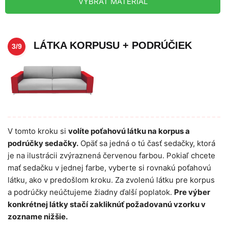
VYBRAŤ MATERIÁL
LÁTKA KORPUSU + PODRÚČIEK
3/9
V tomto kroku si
volíte poťahovú látku na korpus a
podrúčky sedačky.
Opäť sa jedná o tú časť sedačky, ktorá
je na ilustrácii zvýraznená červenou farbou. Pokiaľ chcete
mať sedačku v jednej farbe, vyberte si rovnakú poťahovú
látku, ako v predošlom kroku. Za zvolenú látku pre korpus
a podrúčky neúčtujeme žiadny ďalší poplatok.
Pre výber
konkrétnej látky stačí zakliknúť požadovanú vzorku v
zozname nižšie.