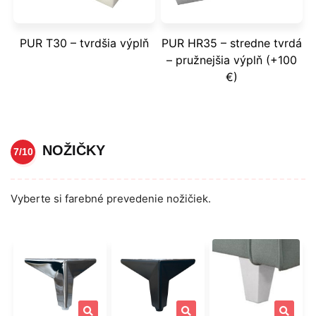
PUR T30 – tvrdšia výplň
PUR HR35 – stredne tvrdá
– pružnejšia výplň (+100
€)
NOŽIČKY
7/10
Vyberte si farebné prevedenie nožičiek.