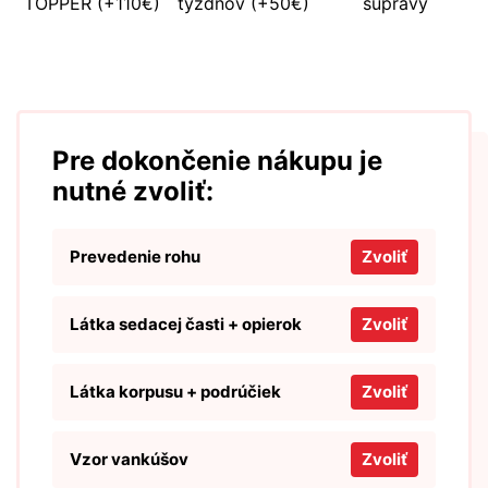
TOPPER (+110€)
týždňov (+50€)
súpravy
Pre dokončenie nákupu je
nutné zvoliť:
Prevedenie rohu
Zvoliť
Látka sedacej časti + opierok
Zvoliť
Látka korpusu + podrúčiek
Zvoliť
Vzor vankúšov
Zvoliť