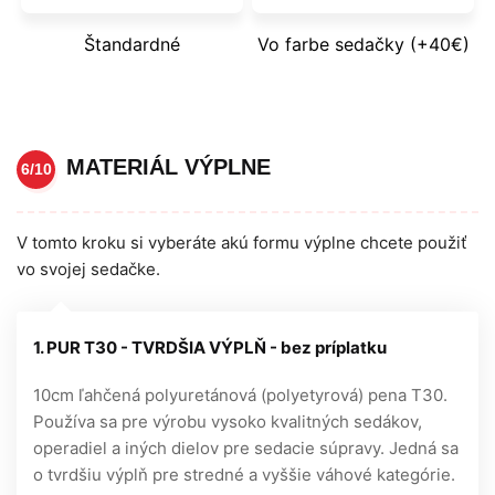
Štandardné
Vo farbe sedačky (+40€)
MATERIÁL VÝPLNE
6/10
V tomto kroku si vyberáte akú formu výplne chcete použiť
vo svojej sedačke.
1. PUR T30 - TVRDŠIA VÝPLŇ - bez príplatku
10cm ľahčená polyuretánová (polyetyrová) pena T30.
Používa sa pre výrobu vysoko kvalitných sedákov,
operadiel a iných dielov pre sedacie súpravy. Jedná sa
o tvrdšiu výplň pre stredné a vyššie váhové kategórie.