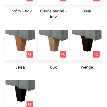
Chróm – kov
Čierne matné –
Biela
kov
Jelša
Buk
Wenge