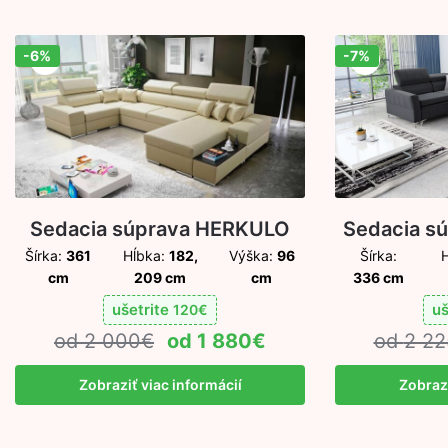
-6%
-7%
Zľava!
Zľava!
Sedacia s
Sedacia súprava HERKULO
Šírka:
Šírka:
361
Hĺbka:
182,
Výška:
96
336 cm
cm
209 cm
cm
uš
ušetrite
120
€
2 22
2 000
€
1 880
€
Zobrazi
Zobraziť viac informácií