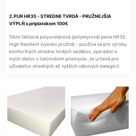
2. PUR HR35 - STREDNE TVRDÁ - PRUŽNEJŠIA
VÝPLŇ s príplatokom 100€
10cm ľahčená polyuretánová (polyetyrová) pena HR35.
High Resilient (vysoko pružná) - používa sa pre výrobu
komfortných stredne tvrdých sedákov, operadiel a
iných dielov v čalúnickom priemysle. Je určená pre
užívateľov stredných až vyšších váhových kategórií.