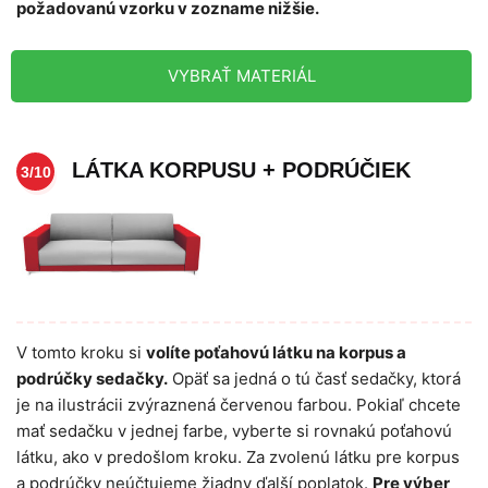
požadovanú vzorku v zozname nižšie.
VYBRAŤ MATERIÁL
LÁTKA KORPUSU + PODRÚČIEK
3/10
V tomto kroku si
volíte poťahovú látku na korpus a
podrúčky sedačky.
Opäť sa jedná o tú časť sedačky, ktorá
je na ilustrácii zvýraznená červenou farbou. Pokiaľ chcete
mať sedačku v jednej farbe, vyberte si rovnakú poťahovú
látku, ako v predošlom kroku. Za zvolenú látku pre korpus
a podrúčky neúčtujeme žiadny ďalší poplatok.
Pre výber