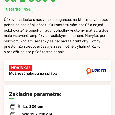
ušetrite
145
€
Účková sedačka s nádychom elegancie, na ktorej sa vám bude
pohodlne sedieť aj leňošiť. Ku komfortu vám poslúžia najmä
polohovateľné opierky hlavy, pohodlný vnútorný matrac a dve
malé vstavené lampičky s elastickým ramenom. Navyše, pod
obidvomi krídlami sedačky sa nachádza praktický úložný
priestor. Zo stredovej časti je zase možné vytiahnuť lôžko
a rozložiť ho pre príležitostné spanie.
NOVINKA!
Možnosť nákupu na splátky
Základné parametre:
Šírka:
336 cm
Hĺbka:
196, 218 cm