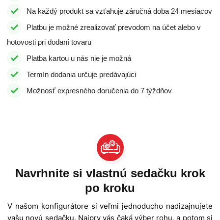
Na každý produkt sa vzťahuje záručná doba 24 mesiacov
Platbu je možné zrealizovať prevodom na účet alebo v
hotovosti pri dodaní tovaru
Platba kartou u nás nie je možná
Termín dodania určuje predávajúci
Možnosť expresného doručenia do 7 týždňov
Navrhnite si vlastnú sedačku krok
po kroku
V našom konfigurátore si veľmi jednoducho nadizajnujete
vašu novú sedačku. Najprv vás čaká výber rohu, a potom si