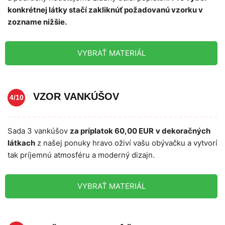
konkrétnej látky stačí zakliknúť požadovanú vzorku v
zozname nižšie.
VYBRAŤ MATERIÁL
VZOR VANKÚŠOV
4/10
Sada 3 vankúšov
za príplatok 60,00 EUR
v dekoračných
látkach
z našej ponuky hravo oživí vašu obývačku a vytvorí
tak príjemnú atmosféru a moderný dizajn.
VYBRAŤ MATERIÁL