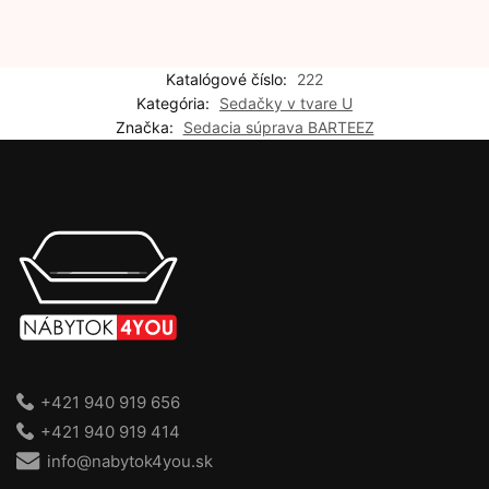
Katalógové číslo:
222
Kategória:
Sedačky v tvare U
Značka:
Sedacia súprava BARTEEZ
+421 940 919 656
+421 940 919 414
info@nabytok4you.sk