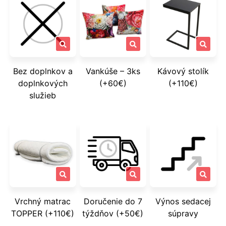
Bez doplnkov a
Vankúše – 3ks
Kávový stolík
doplnkových
(+60€)
(+110€)
služieb
Vrchný matrac
Doručenie do 7
Výnos sedacej
TOPPER (+110€)
týždňov (+50€)
súpravy