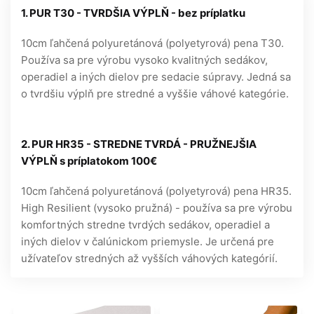
1. PUR T30 - TVRDŠIA VÝPLŇ - bez príplatku
10cm ľahčená polyuretánová (polyetyrová) pena T30.
Používa sa pre výrobu vysoko kvalitných sedákov,
operadiel a iných dielov pre sedacie súpravy. Jedná sa
o tvrdšiu výplň pre stredné a vyššie váhové kategórie.
2. PUR HR35 - STREDNE TVRDÁ - PRUŽNEJŠIA
VÝPLŇ s príplatokom 100€
10cm ľahčená polyuretánová (polyetyrová) pena HR35.
High Resilient (vysoko pružná) - používa sa pre výrobu
komfortných stredne tvrdých sedákov, operadiel a
iných dielov v čalúnickom priemysle. Je určená pre
užívateľov stredných až vyšších váhových kategórií.