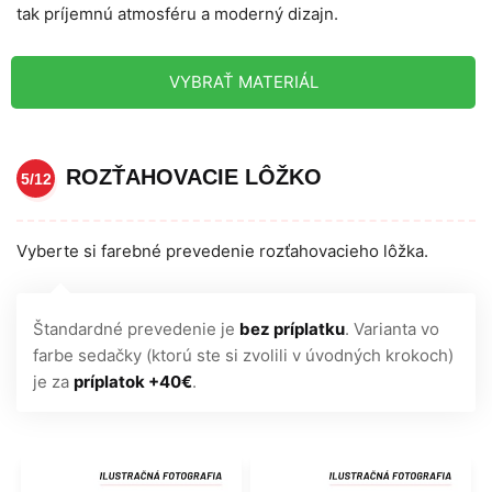
tak príjemnú atmosféru a moderný dizajn.
VYBRAŤ MATERIÁL
ROZŤAHOVACIE LÔŽKO
5/12
Vyberte si farebné prevedenie rozťahovacieho lôžka.
Štandardné prevedenie je
bez príplatku
. Varianta vo
farbe sedačky (ktorú ste si zvolili v úvodných krokoch)
je za
príplatok +40€
.