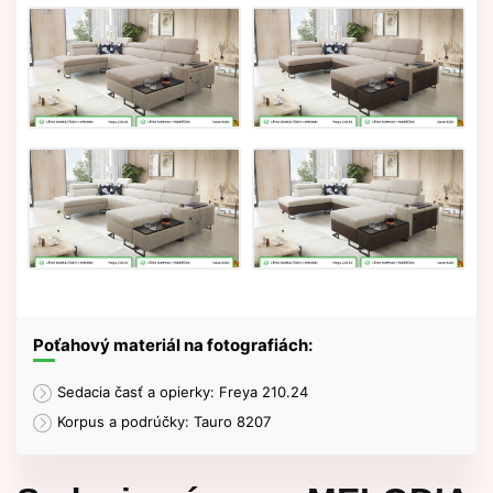
Poťahový materiál na fotografiách:
Sedacia časť a opierky: Freya 210.24
Korpus a podrúčky: Tauro 8207