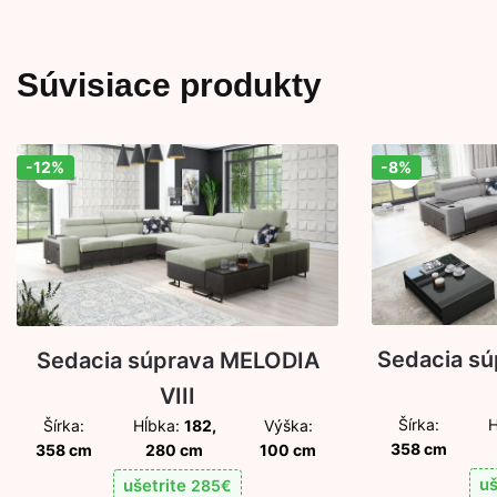
Súvisiace produkty
-12%
-8%
Zľava!
Zľava!
Sedacia sú
Sedacia súprava MELODIA
VIII
Šírka:
H
Šírka:
Hĺbka:
182,
Výška:
358 cm
358 cm
280 cm
100 cm
uš
ušetrite
285
€