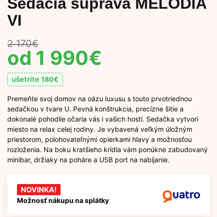
Sedacia súprava MELODIA
VI
2 170
€
1 990
€
ušetrite
180
€
Premeňte svoj domov na oázu luxusu s touto prvotriednou
sedačkou v tvare U. Pevná konštrukcia, precízne šitie a
dokonalé pohodlie očaria vás i vašich hostí. Sedačka vytvorí
miesto na relax celej rodiny. Je vybavená veľkým úložným
priestorom, polohovateľnými opierkami hlavy a možnosťou
rozloženia. Na boku kratšieho krídla vám ponúkne zabudovaný
minibar, držiaky na poháre a USB port na nabíjanie.
NOVINKA!
Možnosť nákupu na splátky