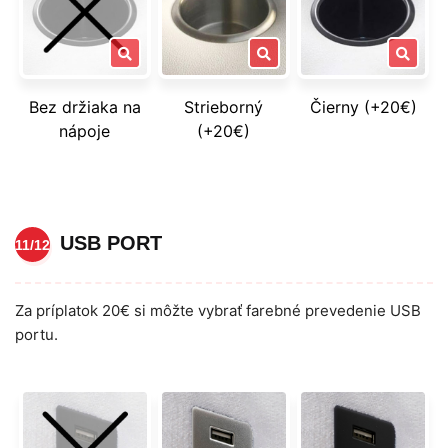
Bez držiaka na
Strieborný
Čierny (+20€)
nápoje
(+20€)
USB PORT
11/12
Za príplatok 20€ si môžte vybrať farebné prevedenie USB
portu.