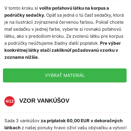
V tomto kroku si
volíte poťahovú látku na korpus a
podrúčky sedačky.
Opäť sa jedná o tú časť sedačky, ktorá
je na ilustrácii zvýraznená červenou farbou. Pokiaľ chcete
mať sedačku v jednej farbe, vyberte si rovnakú poťahovú
látku, ako v predošlom kroku. Za zvolenú látku pre korpus
a podrúčky neúčtujeme žiadny ďalší poplatok.
Pre výber
konkrétnej látky stačí zakliknúť požadovanú vzorku v
zozname nižšie.
VYBRAŤ MATERIÁL
VZOR VANKÚŠOV
4/12
Sada 3 vankúšov
za príplatok 60,00 EUR
v dekoračných
látkach
z našej ponuky hravo oživí vašu obývačku a vytvorí