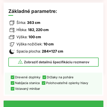
Základné parametre:
Šírka:
363 cm
Hĺbka:
182, 220 cm
Výška:
100 cm
Výška nožičiek:
10 cm
Spacia plocha:
284x127 cm
Zobraziť detailnú špecifikáciu rozmerov
Drevené doplnky
Držiaky na poháre
Nabíjacia stanica
Polohovateľné opierky hlavy
Vstavaný minibar