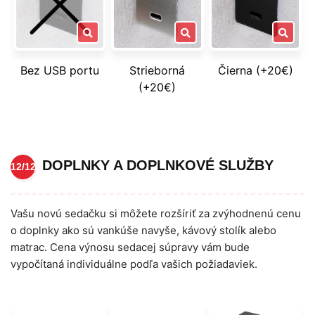
Bez USB portu
Strieborná
Čierna (+20€)
(+20€)
DOPLNKY A DOPLNKOVÉ SLUŽBY
12/12
Vašu novú sedačku si môžete rozšíriť za zvýhodnenú cenu
o doplnky ako sú vankúše navyše, kávový stolík alebo
matrac. Cena výnosu sedacej súpravy vám bude
vypočítaná individuálne podľa vašich požiadaviek.