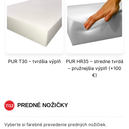
PUR T30 – tvrdšia výplň
PUR HR35 – stredne tvrdá
– pružnejšia výplň (+100
€)
PREDNÉ NOŽIČKY
7/12
Vyberte si farebné prevedenie predných nožičiek.