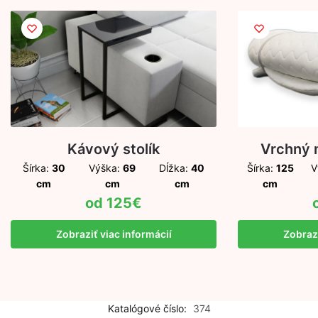
Kávový stolík
Vrchný 
Šírka:
30
Výška:
69
Dĺžka:
40
Šírka:
125
V
cm
cm
cm
cm
125
€
Zobraziť viac informácií
Zobrazi
Katalógové číslo:
374