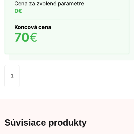
Cena za zvolené parametre
0€
Koncová cena
70
€
množstvo
Vankúše
3ks
Súvisiace produkty