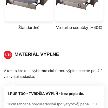
Štandardné
Vo farbe sedačky (+40€)
MATERIÁL VÝPLNE
6/10
V tomto kroku si vyberáte akú formu výplne chcete použiť
vo svojej sedačke.
1. PUR T30 - TVRDŠIA VÝPLŇ - bez príplatku
10cm ľahčená polyuretánová (polyetyrová) pena T30.