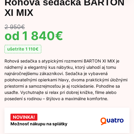
Rohová sedačka BARTON
XI MIX
2 950
€
1 840
€
ušetrite
1 110
€
Rohová sedačka s atypickými rozmermi BARTON XI MIX je
nádherný a elegantný kus nábytku, ktorý ulahodí aj tomu
najnáročnejšiemu zákazníkovi. Sedačka je vybavená
polohovateľnými opierkami hlavy, dvoma praktickými úložnými
priestormi a samozrejmosťou je aj rozkladanie. Pohodlne sa
usaďte. Vychutnajte si relax pri dobrej knižke, filme alebo
posedení s rodinou – štýlovo a maximálne komfortne.
NOVINKA!
Možnosť nákupu na splátky