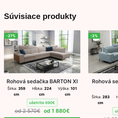
Súvisiace produkty
-27%
-2%
Zľava!
Zľava!
Rohová sedačka BARTON XI
Rohová se
Šírka:
359
Hĺbka:
224
Výška:
101
cm
cm
cm
Šírka:
283
ušetrite
690
€
cm
2 570
€
1 880
€
u