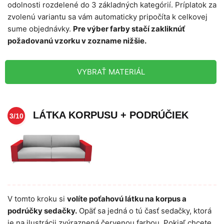
odolnosti rozdelené do 3 základných kategórií. Príplatok za
zvolenú variantu sa vám automaticky pripočíta k celkovej
sume objednávky.
Pre výber farby stačí zakliknúť
požadovanú vzorku v zozname nižšie.
VYBRAŤ MATERIÁL
LÁTKA KORPUSU + PODRÚČIEK
3/10
V tomto kroku si
volíte poťahovú látku na korpus a
podrúčky sedačky.
Opäť sa jedná o tú časť sedačky, ktorá
je na ilustrácii zvýraznená červenou farbou. Pokiaľ chcete