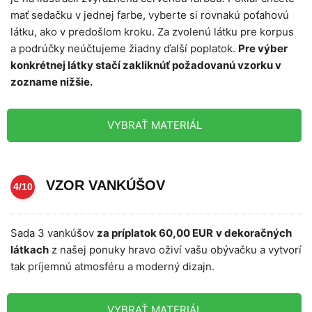
mať sedačku v jednej farbe, vyberte si rovnakú poťahovú
látku, ako v predošlom kroku. Za zvolenú látku pre korpus
a podrúčky neúčtujeme žiadny ďalší poplatok.
Pre výber
konkrétnej látky stačí zakliknúť požadovanú vzorku v
zozname nižšie.
VYBRAŤ MATERIÁL
VZOR VANKÚŠOV
4/10
Sada 3 vankúšov
za príplatok 60,00 EUR
v dekoračných
látkach
z našej ponuky hravo oživí vašu obývačku a vytvorí
tak príjemnú atmosféru a moderný dizajn.
VYBRAŤ MATERIÁL