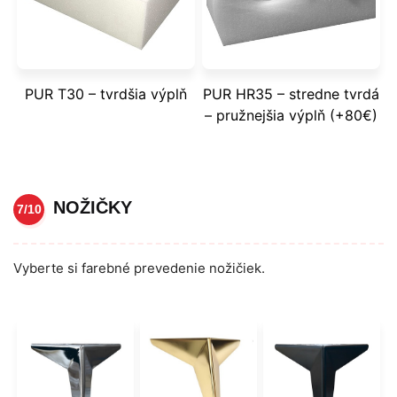
PUR T30 – tvrdšia výplň
PUR HR35 – stredne tvrdá
– pružnejšia výplň (+80€)
NOŽIČKY
7/10
Vyberte si farebné prevedenie nožičiek.