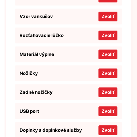
Vzor vankúšov
Zvoliť
Rozťahovacie lôžko
Zvoliť
Materiál výplne
Zvoliť
Nožičky
Zvoliť
Zadné nožičky
Zvoliť
USB port
Zvoliť
Doplnky a doplnkové služby
Zvoliť