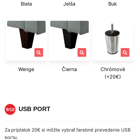
Biela
Jelša
Buk
Wenge
Čierna
Chrómové
(+20€)
USB PORT
9/10
Za príplatok 20€ si môžte vybrať farebné prevedenie USB
portu.