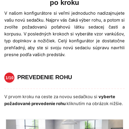
po kroku
V našom konfigurátore si veľmi jednoducho nadizajnujete
vašu novú sedačku. Najprv vás čaká výber rohu, a potom si
zvolíte požadovanú poťahovú látku sedacej časti a
korpusu. V posledných krokoch si vyberáte vzor vankúšov,
typ doplnkov a nožičiek. Celý konfigurátor je dostatočne
prehľadný, aby ste si svoju novú sedaciu súpravu navrhli
presne podľa vašich predstáv.
PREVEDENIE ROHU
1/10
V prvom kroku na ceste za novou sedačkou si
vyberte
požadované prevedenie rohu
kliknutím na obrázok nižšie.