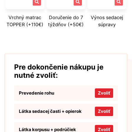
Vrchný matrac
Doručenie do 7
Výnos sedacej
TOPPER (+110€)
týždňov (+50€)
súpravy
Pre dokončenie nákupu je
nutné zvoliť:
Prevedenie rohu
Zvoliť
Látka sedacej časti + opierok
Zvoliť
Látka korpusu + podrúčiek
Zvoliť