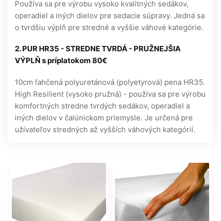
Používa sa pre výrobu vysoko kvalitných sedákov,
operadiel a iných dielov pre sedacie súpravy. Jedná sa
o tvrdšiu výplň pre stredné a vyššie váhové kategórie.
2. PUR HR35 - STREDNE TVRDÁ - PRUŽNEJŠIA
VÝPLŇ s príplatokom 80€
10cm ľahčená polyuretánová (polyetyrová) pena HR35.
High Resilient (vysoko pružná) - používa sa pre výrobu
komfortných stredne tvrdých sedákov, operadiel a
iných dielov v čalúnickom priemysle. Je určená pre
užívateľov stredných až vyšších váhových kategórií.