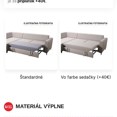
je za
príplatok +40€
.
Štandardné
Vo farbe sedačky (+40€)
MATERIÁL VÝPLNE
6/11