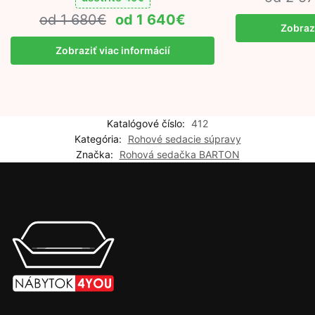
1 680
€
1 640
€
Zobrazi
Zobraziť viac informácií
Katalógové číslo:
412
Kategória:
Rohové sedacie súpravy
Značka:
Rohová sedačka BARTON