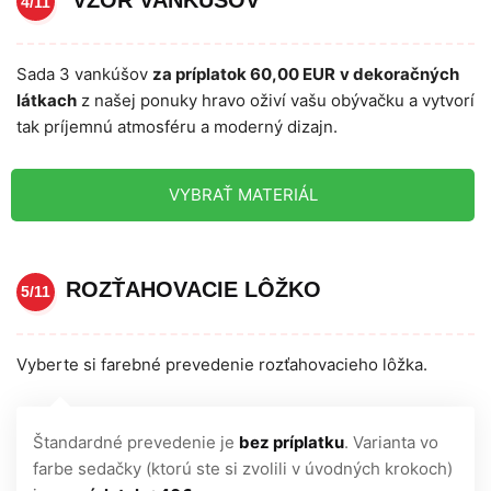
4/11
Sada 3 vankúšov
za príplatok 60,00 EUR
v dekoračných
látkach
z našej ponuky hravo oživí vašu obývačku a vytvorí
tak príjemnú atmosféru a moderný dizajn.
VYBRAŤ MATERIÁL
ROZŤAHOVACIE LÔŽKO
5/11
Vyberte si farebné prevedenie rozťahovacieho lôžka.
Štandardné prevedenie je
bez príplatku
. Varianta vo
farbe sedačky (ktorú ste si zvolili v úvodných krokoch)