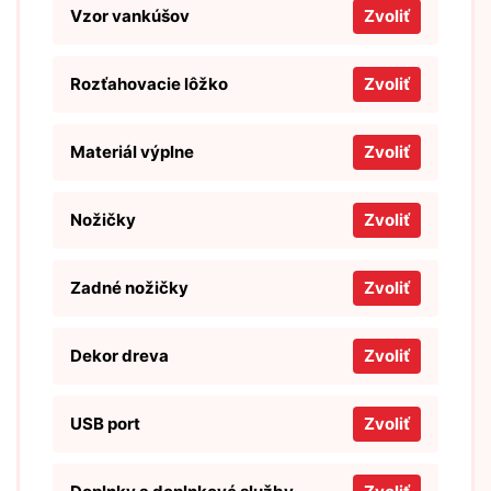
Vzor vankúšov
Zvoliť
Rozťahovacie lôžko
Zvoliť
Materiál výplne
Zvoliť
Nožičky
Zvoliť
Zadné nožičky
Zvoliť
Dekor dreva
Zvoliť
USB port
Zvoliť