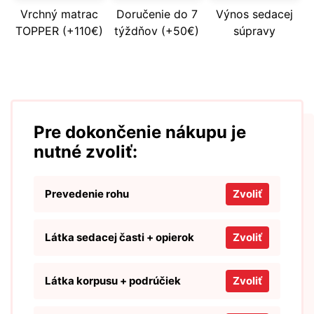
Vrchný matrac
Doručenie do 7
Výnos sedacej
TOPPER (+110€)
týždňov (+50€)
súpravy
Pre dokončenie nákupu je
nutné zvoliť:
Prevedenie rohu
Zvoliť
Látka sedacej časti + opierok
Zvoliť
Látka korpusu + podrúčiek
Zvoliť