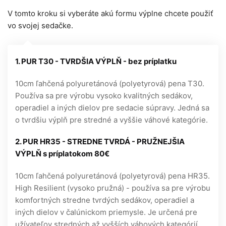
V tomto kroku si vyberáte akú formu výplne chcete použiť
vo svojej sedačke.
1. PUR T30 - TVRDŠIA VÝPLŇ - bez príplatku
10cm ľahčená polyuretánová (polyetyrová) pena T30.
Používa sa pre výrobu vysoko kvalitných sedákov,
operadiel a iných dielov pre sedacie súpravy. Jedná sa
o tvrdšiu výplň pre stredné a vyššie váhové kategórie.
2. PUR HR35 - STREDNE TVRDÁ - PRUŽNEJŠIA
VÝPLŇ s príplatokom 80€
10cm ľahčená polyuretánová (polyetyrová) pena HR35.
High Resilient (vysoko pružná) - používa sa pre výrobu
komfortných stredne tvrdých sedákov, operadiel a
iných dielov v čalúnickom priemysle. Je určená pre
užívateľov stredných až vyšších váhových kategórií.