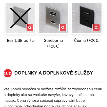
Bez USB portu
Strieborná
Čierna (+20€)
(+20€)
DOPLNKY A DOPLNKOVÉ SLUŽBY
11/11
Vašu novú sedačku si môžete rozšíriť za zvýhodnenú cenu
o doplnky ako sú vankúše navyše, kávový stolík alebo
matrac. Cena výnosu sedacej súpravy vám bude
vypočítaná individuálne podľa vašich požiadaviek.