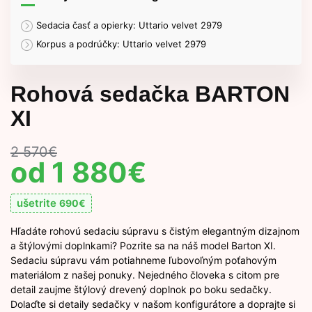
Sedacia časť a opierky: Uttario velvet 2979
Korpus a podrúčky: Uttario velvet 2979
Rohová sedačka BARTON
XI
2 570
€
1 880
€
ušetrite
690
€
Hľadáte rohovú sedaciu súpravu s čistým elegantným dizajnom
a štýlovými doplnkami? Pozrite sa na náš model Barton XI.
Sedaciu súpravu vám potiahneme ľubovoľným poťahovým
materiálom z našej ponuky. Nejedného človeka s citom pre
detail zaujme štýlový drevený doplnok po boku sedačky.
Dolaďte si detaily sedačky v našom konfigurátore a doprajte si