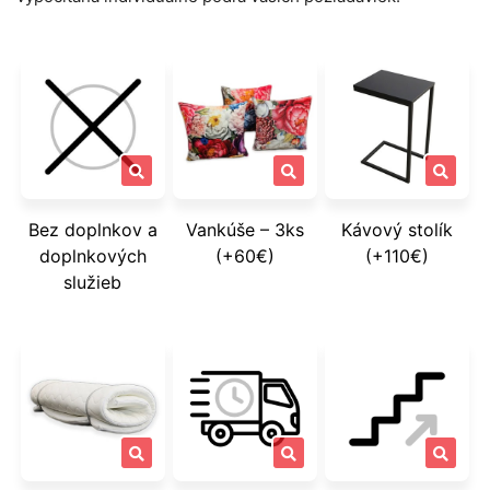
Bez doplnkov a
Vankúše – 3ks
Kávový stolík
doplnkových
(+60€)
(+110€)
služieb