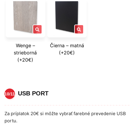
Wenge –
Čierna – matná
strieborná
(+20€)
(+20€)
USB PORT
10/11
Za príplatok 20€ si môžte vybrať farebné prevedenie USB
portu.