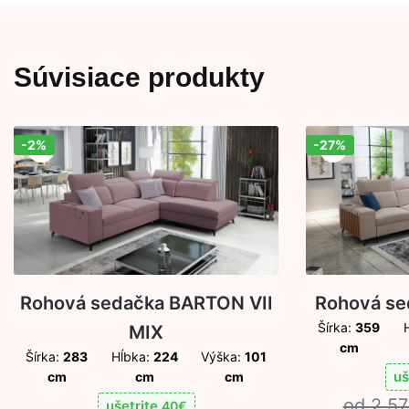
Súvisiace produkty
-2%
-27%
Zľava!
Zľava!
Rohová se
Rohová sedačka BARTON VII
Šírka:
359
MIX
cm
Šírka:
283
Hĺbka:
224
Výška:
101
uš
cm
cm
cm
2 5
ušetrite
40
€