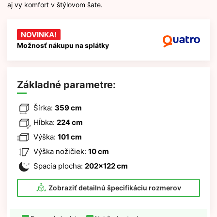
aj vy komfort v štýlovom šate.
NOVINKA!
Možnosť nákupu na splátky
Základné parametre:
Šírka:
359 cm
Hĺbka:
224 cm
Výška:
101 cm
Výška nožičiek:
10 cm
Spacia plocha:
202x122 cm
Zobraziť detailnú špecifikáciu rozmerov