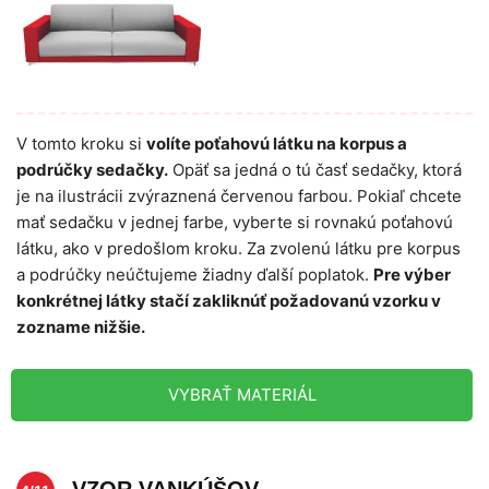
V tomto kroku si
volíte poťahovú látku na korpus a
podrúčky sedačky.
Opäť sa jedná o tú časť sedačky, ktorá
je na ilustrácii zvýraznená červenou farbou. Pokiaľ chcete
mať sedačku v jednej farbe, vyberte si rovnakú poťahovú
látku, ako v predošlom kroku. Za zvolenú látku pre korpus
a podrúčky neúčtujeme žiadny ďalší poplatok.
Pre výber
konkrétnej látky stačí zakliknúť požadovanú vzorku v
zozname nižšie.
VYBRAŤ MATERIÁL
VZOR VANKÚŠOV