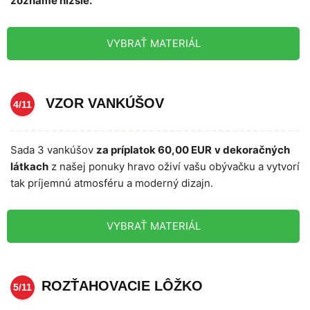
zozname nižšie.
VYBRAŤ MATERIÁL
VZOR VANKÚŠOV
4/11
Sada 3 vankúšov
za príplatok 60,00 EUR
v dekoračných
látkach
z našej ponuky hravo oživí vašu obývačku a vytvorí
tak príjemnú atmosféru a moderný dizajn.
VYBRAŤ MATERIÁL
ROZŤAHOVACIE LÔŽKO
5/11