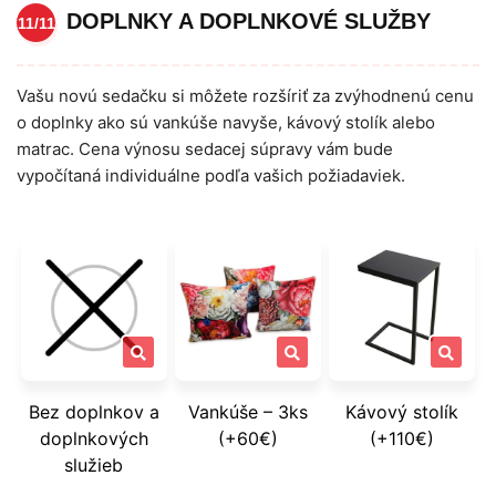
DOPLNKY A DOPLNKOVÉ SLUŽBY
11/11
Vašu novú sedačku si môžete rozšíriť za zvýhodnenú cenu
o doplnky ako sú vankúše navyše, kávový stolík alebo
matrac. Cena výnosu sedacej súpravy vám bude
vypočítaná individuálne podľa vašich požiadaviek.
Bez doplnkov a
Vankúše – 3ks
Kávový stolík
doplnkových
(+60€)
(+110€)
služieb