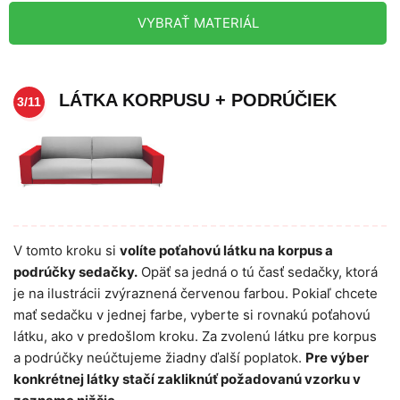
VYBRAŤ MATERIÁL
LÁTKA KORPUSU + PODRÚČIEK
3/11
V tomto kroku si
volíte poťahovú látku na korpus a
podrúčky sedačky.
Opäť sa jedná o tú časť sedačky, ktorá
je na ilustrácii zvýraznená červenou farbou. Pokiaľ chcete
mať sedačku v jednej farbe, vyberte si rovnakú poťahovú
látku, ako v predošlom kroku. Za zvolenú látku pre korpus
a podrúčky neúčtujeme žiadny ďalší poplatok.
Pre výber
konkrétnej látky stačí zakliknúť požadovanú vzorku v