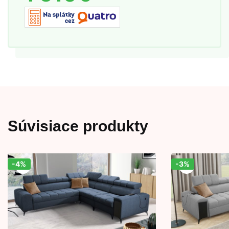
Súvisiace produkty
-4%
-3%
Zľava!
Zľava!