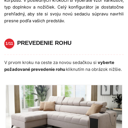
korpusu. V posledných krokoch si vyberáte vzor vankúšov,
typ doplnkov a nožičiek. Celý konfigurátor je dostatočne
prehľadný, aby ste si svoju novú sedaciu súpravu navrhli
presne podľa vašich predstáv.
PREVEDENIE ROHU
1/11
V prvom kroku na ceste za novou sedačkou si
vyberte
požadované prevedenie rohu
kliknutím na obrázok nižšie.