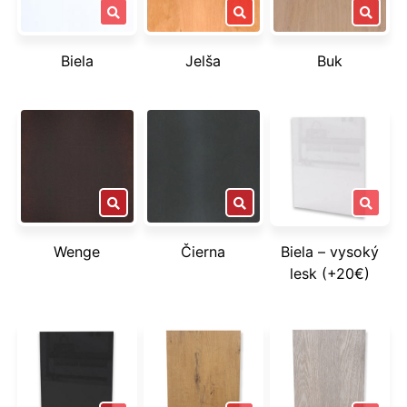
Biela
Jelša
Buk
Wenge
Čierna
Biela – vysoký
lesk (+20€)