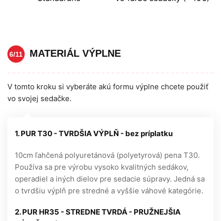
MATERIÁL VÝPLNE
6/11
V tomto kroku si vyberáte akú formu výplne chcete použiť
vo svojej sedačke.
1. PUR T30 - TVRDŠIA VÝPLŇ - bez príplatku
10cm ľahčená polyuretánová (polyetyrová) pena T30.
Používa sa pre výrobu vysoko kvalitných sedákov,
operadiel a iných dielov pre sedacie súpravy. Jedná sa
o tvrdšiu výplň pre stredné a vyššie váhové kategórie.
2. PUR HR35 - STREDNE TVRDÁ - PRUŽNEJŠIA