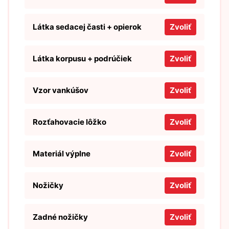
Látka sedacej časti + opierok
Zvoliť
Látka korpusu + podrúčiek
Zvoliť
Vzor vankúšov
Zvoliť
Rozťahovacie lôžko
Zvoliť
Materiál výplne
Zvoliť
Nožičky
Zvoliť
Zadné nožičky
Zvoliť