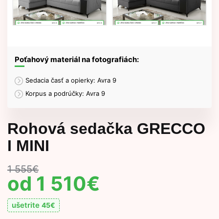
Poťahový materiál na fotografiách:
Sedacia časť a opierky: Avra 9
Korpus a podrúčky: Avra 9
Rohová sedačka GRECCO
I MINI
1 555
€
1 510
€
ušetrite
45
€