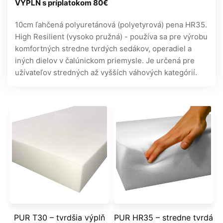
VÝPLŇ s príplatokom 80€
10cm ľahčená polyuretánová (polyetyrová) pena HR35.
High Resilient (vysoko pružná) - používa sa pre výrobu
komfortných stredne tvrdých sedákov, operadiel a
iných dielov v čalúnickom priemysle. Je určená pre
užívateľov stredných až vyšších váhových kategórií.
PUR T30 – tvrdšia výplň
PUR HR35 – stredne tvrdá