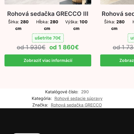
Rohová sedačka GRECCO III
Rohová se
Šírka:
280
Hĺbka:
280
Výška:
100
Šírka:
280
cm
cm
cm
cm
ušetrite
u
70
€
1 930
€
1 860
€
1 73
Zobraziť viac informácií
Zobrazi
Katalógové číslo:
290
Kategória:
Rohové sedacie súpravy
Značka:
Rohová sedačka GRECCO