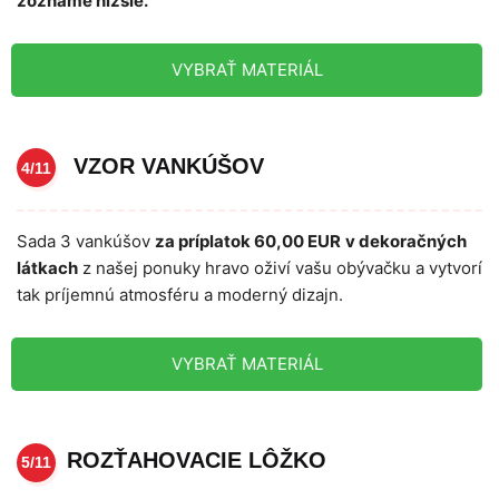
zozname nižšie.
VYBRAŤ MATERIÁL
VZOR VANKÚŠOV
4/11
Sada 3 vankúšov
za príplatok 60,00 EUR
v dekoračných
látkach
z našej ponuky hravo oživí vašu obývačku a vytvorí
tak príjemnú atmosféru a moderný dizajn.
VYBRAŤ MATERIÁL
ROZŤAHOVACIE LÔŽKO
5/11