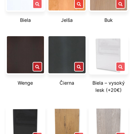
Biela
Jelša
Buk
Wenge
Čierna
Biela – vysoký
lesk (+20€)