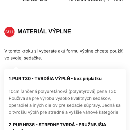
MATERIÁL VÝPLNE
6/11
V tomto kroku si vyberáte akú formu výplne chcete použiť
vo svojej sedačke.
1. PUR T30 - TVRDŠIA VÝPLŇ - bez príplatku
10cm ľahčená polyuretánová (polyetyrová) pena T30.
Používa sa pre výrobu vysoko kvalitných sedákov,
operadiel a iných dielov pre sedacie súpravy. Jedná sa
o tvrdšiu výplň pre stredné a vyššie váhové kategórie.
2. PUR HR35 - STREDNE TVRDÁ - PRUŽNEJŠIA