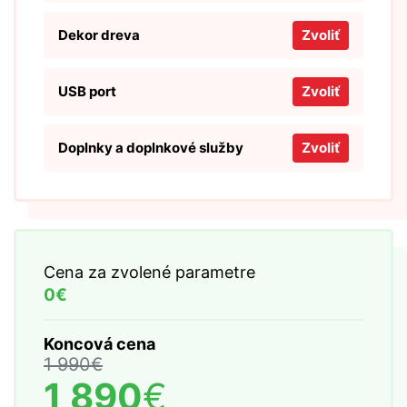
Dekor dreva
Zvoliť
USB port
Zvoliť
Doplnky a doplnkové služby
Zvoliť
Cena za zvolené parametre
0€
Koncová cena
1 990
€
1 890
€