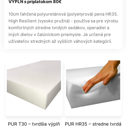
VÝPLŇ s príplatokom 80€
10cm ľahčená polyuretánová (polyetyrová) pena HR35.
High Resilient (vysoko pružná) - používa sa pre výrobu
komfortných stredne tvrdých sedákov, operadiel a
iných dielov v čalúnickom priemysle. Je určená pre
užívateľov stredných až vyšších váhových kategórií.
PUR T30 – tvrdšia výplň
PUR HR35 – stredne tvrdá