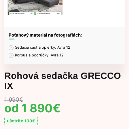
Poťahový materiál na fotografiách:
Sedacia časť a opierky: Avra 12
Korpus a podrúčky: Avra 12
Rohová sedačka GRECCO
IX
1 990
€
1 890
€
ušetrite
100
€