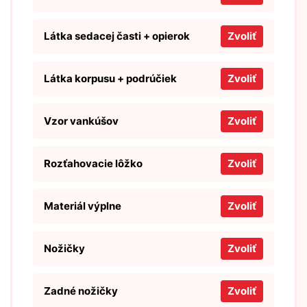
Látka sedacej časti + opierok
Zvoliť
Látka korpusu + podrúčiek
Zvoliť
Vzor vankúšov
Zvoliť
Rozťahovacie lôžko
Zvoliť
Materiál výplne
Zvoliť
Nožičky
Zvoliť
Zadné nožičky
Zvoliť