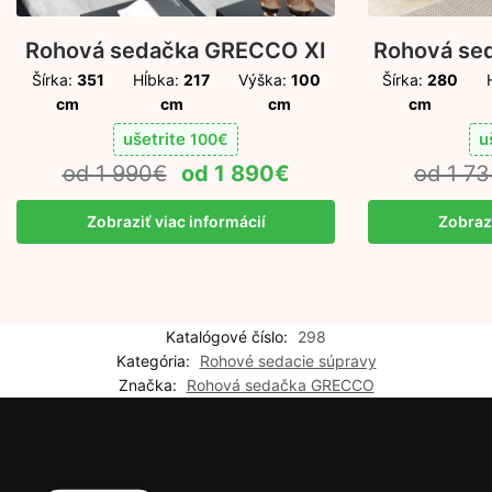
Rohová sedačka GRECCO XI
Rohová se
Šírka:
351
Hĺbka:
217
Výška:
100
Šírka:
280
cm
cm
cm
cm
ušetrite
u
100
€
1 990
€
1 890
€
1 73
Zobraziť viac informácií
Zobrazi
Katalógové číslo:
298
Kategória:
Rohové sedacie súpravy
Značka:
Rohová sedačka GRECCO