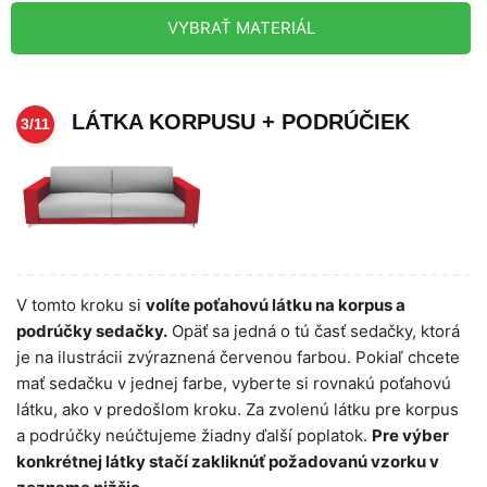
VYBRAŤ MATERIÁL
LÁTKA KORPUSU + PODRÚČIEK
3/11
V tomto kroku si
volíte poťahovú látku na korpus a
podrúčky sedačky.
Opäť sa jedná o tú časť sedačky, ktorá
je na ilustrácii zvýraznená červenou farbou. Pokiaľ chcete
mať sedačku v jednej farbe, vyberte si rovnakú poťahovú
látku, ako v predošlom kroku. Za zvolenú látku pre korpus
a podrúčky neúčtujeme žiadny ďalší poplatok.
Pre výber
konkrétnej látky stačí zakliknúť požadovanú vzorku v