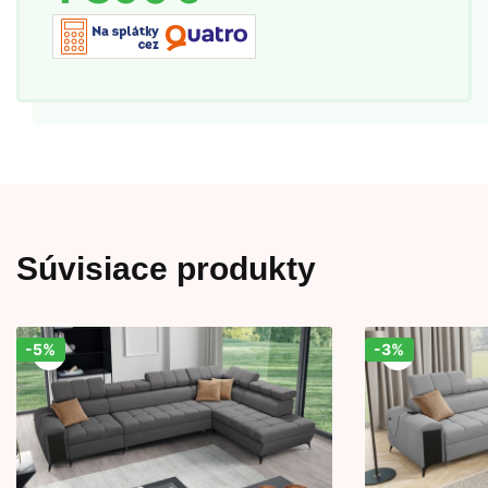
Súvisiace produkty
-5%
-3%
Zľava!
Zľava!