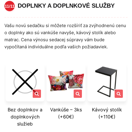
DOPLNKY A DOPLNKOVÉ SLUŽBY
11/11
Vašu novú sedačku si môžete rozšíriť za zvýhodnenú cenu
o doplnky ako sú vankúše navyše, kávový stolík alebo
matrac. Cena výnosu sedacej súpravy vám bude
vypočítaná individuálne podľa vašich požiadaviek.
Bez doplnkov a
Vankúše – 3ks
Kávový stolík
doplnkových
(+60€)
(+110€)
služieb