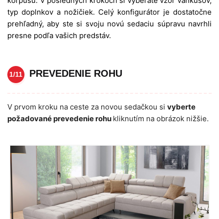
korpusu. V posledných krokoch si vyberáte vzor vankúšov,
typ doplnkov a nožičiek. Celý konfigurátor je dostatočne
prehľadný, aby ste si svoju novú sedaciu súpravu navrhli
presne podľa vašich predstáv.
PREVEDENIE ROHU
1/11
V prvom kroku na ceste za novou sedačkou si
vyberte
požadované prevedenie rohu
kliknutím na obrázok nižšie.