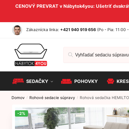
Skip to navigation
Skip to content
CENOVÝ PREVRAT v Nábytok4you: Ušetriť dvakrát 
Zákaznícka linka:
+421 940 919 656
(Po - Pia: 11:00 
Hľadať:
SEDAČKY
POHOVKY
KRES
Domov
Rohové sedacie súpravy
Rohová sedačka HEMILTO
/
/
-2%