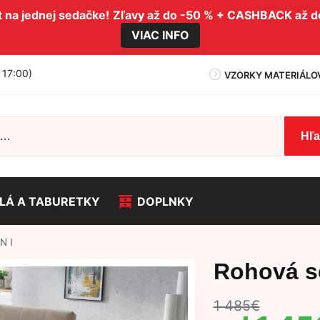
na jednej sedačke!
Zľavy až do -50 % + CASHBACK až 
VIAC INFO
- 17:00)
VZORKY MATERIÁLO
Hľ
LÁ A TABURETKY
DOPLNKY
N I
Rohová s
1 485
€