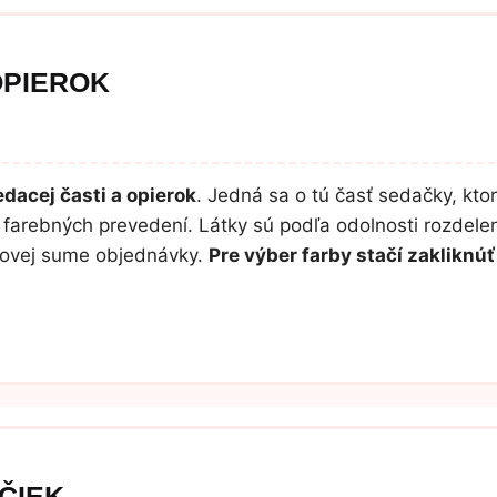
OPIEROK
dacej časti a opierok
. Jedná sa o tú časť sedačky, ktor
farebných prevedení. Látky sú podľa odolnosti rozdelen
lkovej sume objednávky.
Pre výber farby stačí zaklikn
ČIEK