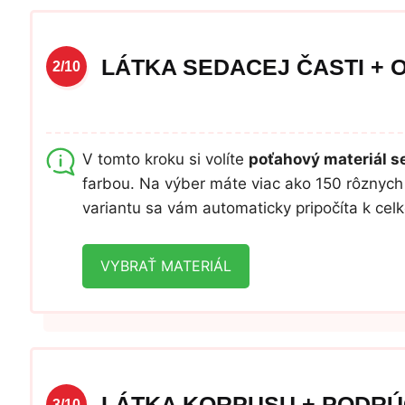
LÁTKA SEDACEJ ČASTI + 
2/10
V tomto kroku si volíte
poťahový materiál se
farbou. Na výber máte viac ako 150 rôznych 
variantu sa vám automaticky pripočíta k ce
VYBRAŤ MATERIÁL
LÁTKA KORPUSU + PODRÚ
3/10