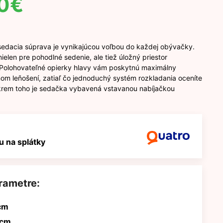
0
€
edacia súprava je vynikajúcou voľbou do každej obývačky.
ielen pre pohodlné sedenie, ale tiež úložný priestor
e. Polohovateľné opierky hlavy vám poskytnú maximálny
om leňošení, zatiaľ čo jednoduchý systém rozkladania oceníte
Okrem toho je sedačka vybavená vstavanou nabíjačkou
 na splátky
rametre:
cm
 cm