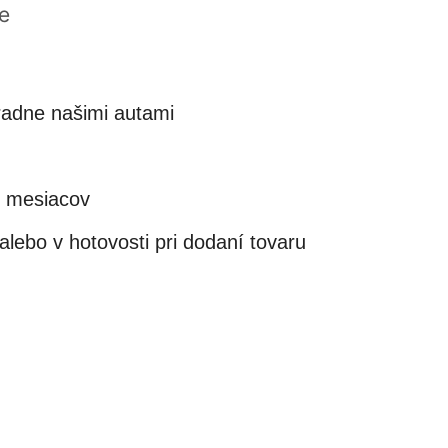
e
adne našimi autami
4 mesiacov
lebo v hotovosti pri dodaní tovaru