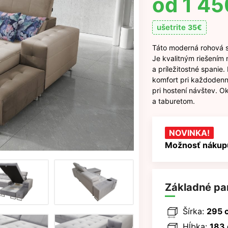
1 45
ušetrite
35
€
Táto moderná rohová s
Je kvalitným riešením n
a príležitostné spani
komfort pri každodenn
pri hostení návštev. 
a taburetom.
NOVINKA!
Možnosť nákupu
Základné pa
Šírka:
295 
Hĺbka:
183