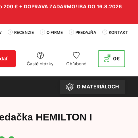
do 200 € + DOPRAVA ZADARMO! IBA DO 16.8.2026
V
RECENZIE
O FIRME
PREDAJŇA
KONTAKT
0
0
€
adať
Časté otázky
Obľúbené
O MATERIÁLOCH
edačka HEMILTON I