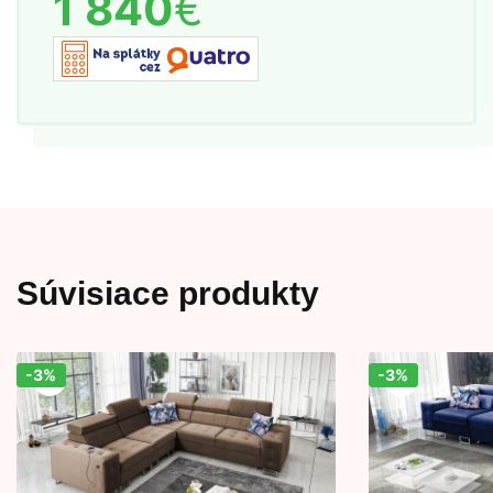
1 840
€
Súvisiace produkty
-3%
-3%
Zľava!
Zľava!