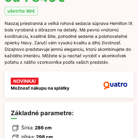
ušetrite
90
€
Naozaj priestranná a veľká rohová sedacia súprava Hemilton IX
bola vyrobená s dôrazom na detaily. Má pevnú vnútornú
konštrukciu, kvalitné šitie, pohodlné sedenie a polohovateľné
opierky hlavy. Zaručí vám vysokú kvalitu a dlhú životnosť.
Dizajnovo predstavuje jemnú eleganciu, ktorú skombinujete do
každého interiéru. Môžete si ju nechať vyrobiť v akomkoľvek
poťahu z nášho vzorkovníka podľa vašich predstáv.
NOVINKA!
Možnosť nákupu na splátky
Základné parametre:
Šírka:
286 cm
Hĺbka:
298 cm