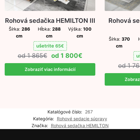
Rohová sedačka HEMILTON III
Rohová s
Šírka:
286
Hĺbka:
288
Výška:
100
cm
cm
cm
Šírka:
370
ušetrite
65
€
cm
1 865
€
1 800
€
u
1 76
Zobraziť viac informácií
Zobrazi
Katalógové číslo:
267
Kategória:
Rohové sedacie súpravy
Značka:
Rohová sedačka HEMILTON