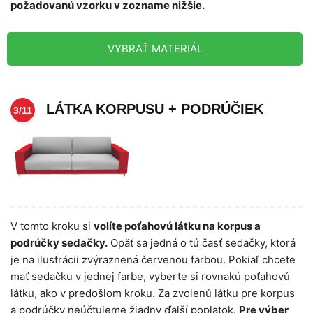
požadovanú vzorku v zozname nižšie.
VYBRAŤ MATERIÁL
LÁTKA KORPUSU + PODRÚČIEK
3/11
V tomto kroku si
volíte poťahovú látku na korpus a
podrúčky sedačky.
Opäť sa jedná o tú časť sedačky, ktorá
je na ilustrácii zvýraznená červenou farbou. Pokiaľ chcete
mať sedačku v jednej farbe, vyberte si rovnakú poťahovú
látku, ako v predošlom kroku. Za zvolenú látku pre korpus
a podrúčky neúčtujeme žiadny ďalší poplatok.
Pre výber