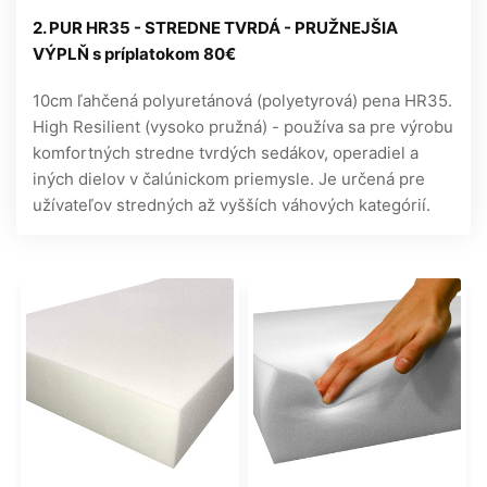
2. PUR HR35 - STREDNE TVRDÁ - PRUŽNEJŠIA
VÝPLŇ s príplatokom 80€
10cm ľahčená polyuretánová (polyetyrová) pena HR35.
High Resilient (vysoko pružná) - používa sa pre výrobu
komfortných stredne tvrdých sedákov, operadiel a
iných dielov v čalúnickom priemysle. Je určená pre
užívateľov stredných až vyšších váhových kategórií.