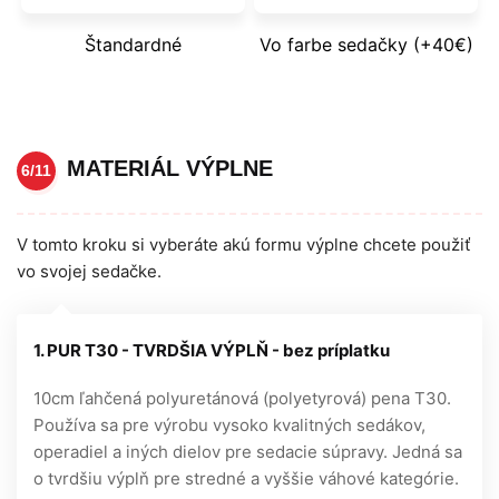
Štandardné
Vo farbe sedačky (+40€)
MATERIÁL VÝPLNE
6/11
V tomto kroku si vyberáte akú formu výplne chcete použiť
vo svojej sedačke.
1. PUR T30 - TVRDŠIA VÝPLŇ - bez príplatku
10cm ľahčená polyuretánová (polyetyrová) pena T30.
Používa sa pre výrobu vysoko kvalitných sedákov,
operadiel a iných dielov pre sedacie súpravy. Jedná sa
o tvrdšiu výplň pre stredné a vyššie váhové kategórie.