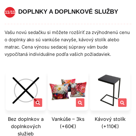
DOPLNKY A DOPLNKOVÉ SLUŽBY
11/11
Vašu novú sedačku si môžete rozšíriť za zvýhodnenú cenu
o doplnky ako sú vankúše navyše, kávový stolík alebo
matrac. Cena výnosu sedacej súpravy vám bude
vypočítaná individuálne podľa vašich požiadaviek.
Bez doplnkov a
Vankúše – 3ks
Kávový stolík
doplnkových
(+60€)
(+110€)
služieb