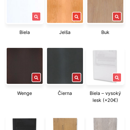
Biela
Jelša
Buk
Wenge
Čierna
Biela – vysoký
lesk (+20€)