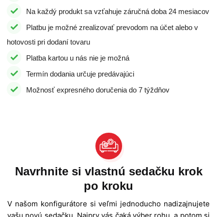
Na každý produkt sa vzťahuje záručná doba 24 mesiacov
Platbu je možné zrealizovať prevodom na účet alebo v
hotovosti pri dodaní tovaru
Platba kartou u nás nie je možná
Termín dodania určuje predávajúci
Možnosť expresného doručenia do 7 týždňov
Navrhnite si vlastnú sedačku krok
po kroku
V našom konfigurátore si veľmi jednoducho nadizajnujete
vašu novú sedačku. Najprv vás čaká výber rohu, a potom si