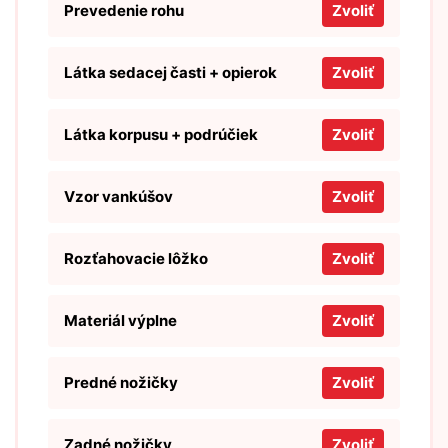
Prevedenie rohu
Zvoliť
Látka sedacej časti + opierok
Zvoliť
Látka korpusu + podrúčiek
Zvoliť
Vzor vankúšov
Zvoliť
Rozťahovacie lôžko
Zvoliť
Materiál výplne
Zvoliť
Predné nožičky
Zvoliť
Zadné nožičky
Zvoliť