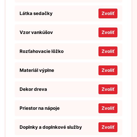
Látka sedačky
Zvoliť
Vzor vankúšov
Zvoliť
Rozťahovacie lôžko
Zvoliť
Materiál výplne
Zvoliť
Dekor dreva
Zvoliť
Priestor na nápoje
Zvoliť
Doplnky a doplnkové služby
Zvoliť