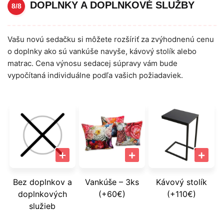
DOPLNKY A DOPLNKOVÉ SLUŽBY
8/8
Vašu novú sedačku si môžete rozšíriť za zvýhodnenú cenu
o doplnky ako sú vankúše navyše, kávový stolík alebo
matrac. Cena výnosu sedacej súpravy vám bude
vypočítaná individuálne podľa vašich požiadaviek.
Bez doplnkov a
Vankúše – 3ks
Kávový stolík
doplnkových
(+60€)
(+110€)
služieb