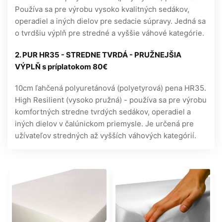
Používa sa pre výrobu vysoko kvalitných sedákov,
operadiel a iných dielov pre sedacie súpravy. Jedná sa
o tvrdšiu výplň pre stredné a vyššie váhové kategórie.
2. PUR HR35 - STREDNE TVRDÁ - PRUŽNEJŠIA
VÝPLŇ s príplatokom 80€
10cm ľahčená polyuretánová (polyetyrová) pena HR35.
High Resilient (vysoko pružná) - používa sa pre výrobu
komfortných stredne tvrdých sedákov, operadiel a
iných dielov v čalúnickom priemysle. Je určená pre
užívateľov stredných až vyšších váhových kategórií.