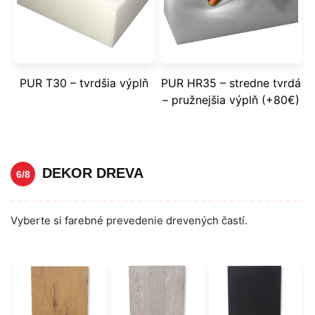
PUR T30 – tvrdšia výplň
PUR HR35 – stredne tvrdá
– pružnejšia výplň (+80€)
DEKOR DREVA
6/8
Vyberte si farebné prevedenie drevených častí.