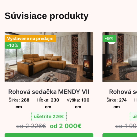
Súvisiace produkty
Vystavené na predajni
-9%
Zľava!
Zľava!
-10%
Rohová sedačka MENDY VII
Rohová s
Šírka:
288
Hĺbka:
230
Výška:
100
Šírka:
274
H
cm
cm
cm
cm
ušetrite
uš
226
€
2 226
€
2 000
€
1 9