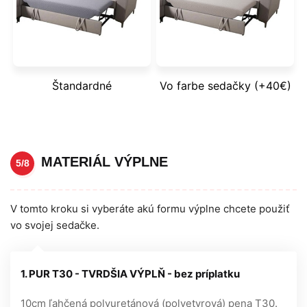
Štandardné
Vo farbe sedačky (+40€)
MATERIÁL VÝPLNE
5/8
V tomto kroku si vyberáte akú formu výplne chcete použiť
vo svojej sedačke.
1. PUR T30 - TVRDŠIA VÝPLŇ - bez príplatku
10cm ľahčená polyuretánová (polyetyrová) pena T30.