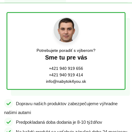
Potrebujete poradiť s výberom?
Sme tu pre vás
+421 940 919 656
+421 940 919 414
info@nabytok4you.sk
Dopravu našich produktov zabezpečujeme výhradne
našimi autami
Predpokladaná doba dodania je 8-10 týždňov
Na každý produkt sa vzťahuje záručná doba 24 mesiacov