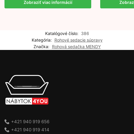
Zobraziť viac informácií
Zobrazi
Katalógové číslo:
386
Kategória:
Rohové sedacie súpravy
Značka:
Rohová sedačka MENDY
+421 940 919 656
+421 940 919 414