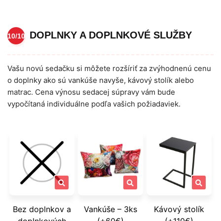
DOPLNKY A DOPLNKOVÉ SLUŽBY
10/10
Vašu novú sedačku si môžete rozšíriť za zvýhodnenú cenu
o doplnky ako sú vankúše navyše, kávový stolík alebo
matrac. Cena výnosu sedacej súpravy vám bude
vypočítaná individuálne podľa vašich požiadaviek.
Bez doplnkov a
Vankúše – 3ks
Kávový stolík
doplnkových
(+60€)
(+110€)