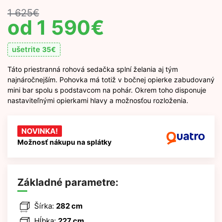
1 625
€
1 590
€
ušetrite
35
€
Táto priestranná rohová sedačka splní želania aj tým
najnáročnejším. Pohovka má totiž v bočnej opierke zabudovaný
mini bar spolu s podstavcom na pohár. Okrem toho disponuje
nastaviteľnými opierkami hlavy a možnosťou rozloženia.
NOVINKA!
Možnosť nákupu na splátky
Základné parametre:
Šírka:
282 cm
Hĺbka:
227 cm