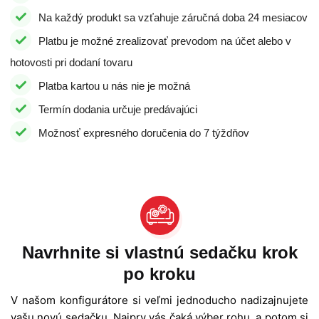
Na každý produkt sa vzťahuje záručná doba 24 mesiacov
Platbu je možné zrealizovať prevodom na účet alebo v
hotovosti pri dodaní tovaru
Platba kartou u nás nie je možná
Termín dodania určuje predávajúci
Možnosť expresného doručenia do 7 týždňov
Navrhnite si vlastnú sedačku krok
po kroku
V našom konfigurátore si veľmi jednoducho nadizajnujete
vašu novú sedačku. Najprv vás čaká výber rohu, a potom si