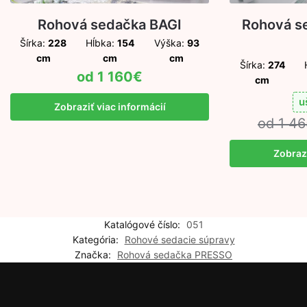
Rohová sedačka BAGI
Rohová s
Šírka:
228
Hĺbka:
154
Výška:
93
cm
cm
cm
Šírka:
274
1 160
€
cm
u
Zobraziť viac informácií
1 46
Zobrazi
Katalógové číslo:
051
Kategória:
Rohové sedacie súpravy
Značka:
Rohová sedačka PRESSO