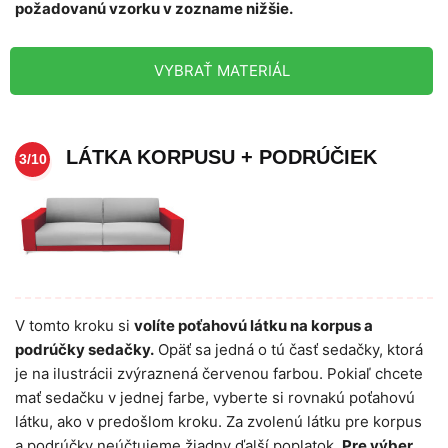
požadovanú vzorku v zozname nižšie.
VYBRAŤ MATERIÁL
LÁTKA KORPUSU + PODRÚČIEK
3/10
V tomto kroku si
volíte poťahovú látku na korpus a
podrúčky sedačky.
Opäť sa jedná o tú časť sedačky, ktorá
je na ilustrácii zvýraznená červenou farbou. Pokiaľ chcete
mať sedačku v jednej farbe, vyberte si rovnakú poťahovú
látku, ako v predošlom kroku. Za zvolenú látku pre korpus
a podrúčky neúčtujeme žiadny ďalší poplatok.
Pre výber