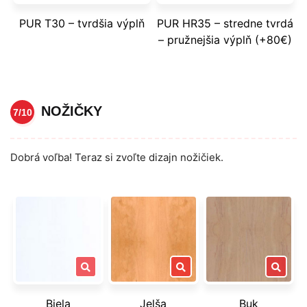
PUR T30 – tvrdšia výplň
PUR HR35 – stredne tvrdá
– pružnejšia výplň (+80€)
NOŽIČKY
7/10
Dobrá voľba! Teraz si zvoľte dizajn nožičiek.
Biela
Jelša
Buk