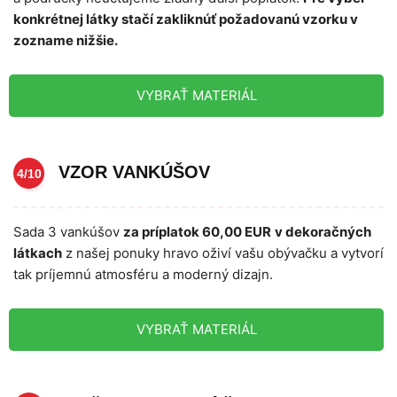
konkrétnej látky stačí zakliknúť požadovanú vzorku v
zozname nižšie.
VYBRAŤ MATERIÁL
VZOR VANKÚŠOV
4/10
Sada 3 vankúšov
za príplatok 60,00 EUR
v dekoračných
látkach
z našej ponuky hravo oživí vašu obývačku a vytvorí
tak príjemnú atmosféru a moderný dizajn.
VYBRAŤ MATERIÁL