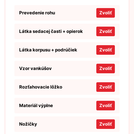
Prevedenie rohu
Zvoliť
Látka sedacej časti + opierok
Zvoliť
Látka korpusu + podrúčiek
Zvoliť
Vzor vankúšov
Zvoliť
Rozťahovacie lôžko
Zvoliť
Materiál výplne
Zvoliť
Nožičky
Zvoliť