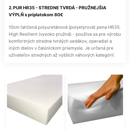
2. PUR HR35 - STREDNE TVRDÁ - PRUŽNEJŠIA
VÝPLŇ s príplatokom 80€
10cm ľahčená polyuretánová (polyetyrová) pena HR35.
High Resilient (vysoko pružná) - používa sa pre výrobu
komfortných stredne tvrdých sedákov, operadiel a
iných dielov v čalúnickom priemysle. Je určená pre
užívateľov stredných až vyšších váhových kategórií.