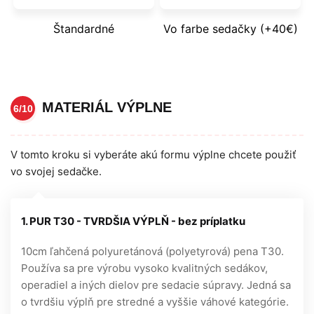
Štandardné
Vo farbe sedačky (+40€)
MATERIÁL VÝPLNE
6/10
V tomto kroku si vyberáte akú formu výplne chcete použiť
vo svojej sedačke.
1. PUR T30 - TVRDŠIA VÝPLŇ - bez príplatku
10cm ľahčená polyuretánová (polyetyrová) pena T30.
Používa sa pre výrobu vysoko kvalitných sedákov,
operadiel a iných dielov pre sedacie súpravy. Jedná sa
o tvrdšiu výplň pre stredné a vyššie váhové kategórie.