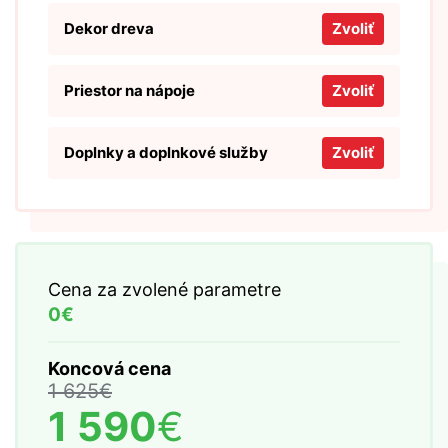
Dekor dreva
Zvoliť
Priestor na nápoje
Zvoliť
Doplnky a doplnkové služby
Zvoliť
Cena za zvolené parametre
0€
Koncová cena
1 625
€
1 590
€