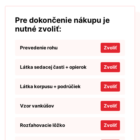
Pre dokončenie nákupu je
nutné zvoliť:
Prevedenie rohu
Zvoliť
Látka sedacej časti + opierok
Zvoliť
Látka korpusu + podrúčiek
Zvoliť
Vzor vankúšov
Zvoliť
Rozťahovacie lôžko
Zvoliť