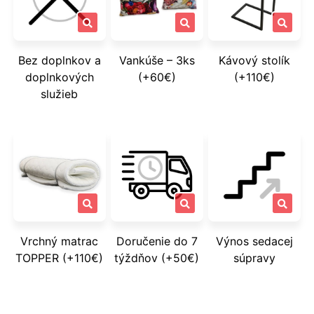
Bez doplnkov a
Vankúše – 3ks
Kávový stolík
doplnkových
(+60€)
(+110€)
služieb
Vrchný matrac
Doručenie do 7
Výnos sedacej
TOPPER (+110€)
týždňov (+50€)
súpravy