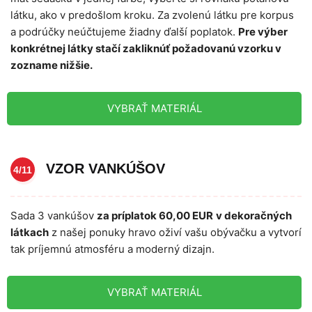
látku, ako v predošlom kroku. Za zvolenú látku pre korpus
a podrúčky neúčtujeme žiadny ďalší poplatok.
Pre výber
konkrétnej látky stačí zakliknúť požadovanú vzorku v
zozname nižšie.
VYBRAŤ MATERIÁL
VZOR VANKÚŠOV
4/11
Sada 3 vankúšov
za príplatok 60,00 EUR
v dekoračných
látkach
z našej ponuky hravo oživí vašu obývačku a vytvorí
tak príjemnú atmosféru a moderný dizajn.
VYBRAŤ MATERIÁL