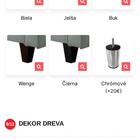
Biela
Jelša
Buk
Wenge
Čierna
Chrómové
(+20€)
DEKOR DREVA
9/11