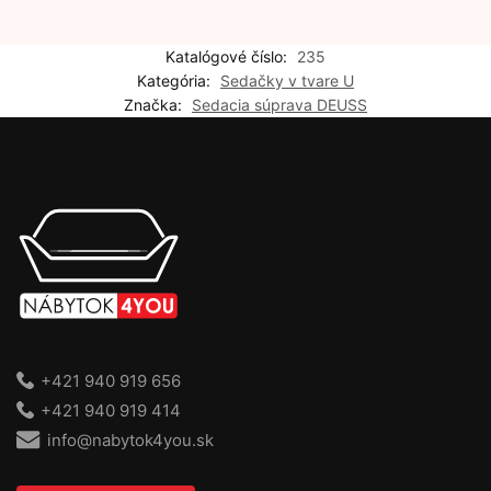
Katalógové číslo:
235
Kategória:
Sedačky v tvare U
Značka:
Sedacia súprava DEUSS
+421 940 919 656
+421 940 919 414
info@nabytok4you.sk