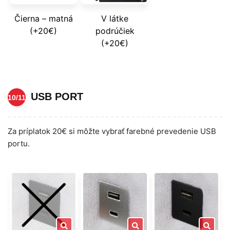
Čierna – matná
V látke
(+20€)
podrúčiek
(+20€)
USB PORT
10/11
Za príplatok 20€ si môžte vybrať farebné prevedenie USB
portu.