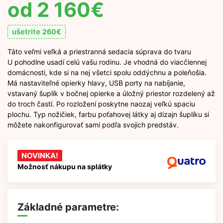
2 160
€
ušetrite
260
€
Táto veľmi veľká a priestranná sedacia súprava do tvaru
U pohodlne usadí celú vašu rodinu. Je vhodná do viacčlennej
domácnosti, kde si na nej všetci spolu oddýchnu a poleňošia.
Má nastaviteľné opierky hlavy, USB porty na nabíjanie,
vstavaný šuplík v bočnej opierke a úložný priestor rozdelený až
do troch častí. Po rozložení poskytne naozaj veľkú spaciu
plochu. Typ nožičiek, farbu poťahovej látky aj dizajn šuplíku si
môžete nakonfigurovať sami podľa svojich predstáv.
NOVINKA!
Možnosť nákupu na splátky
Základné parametre: