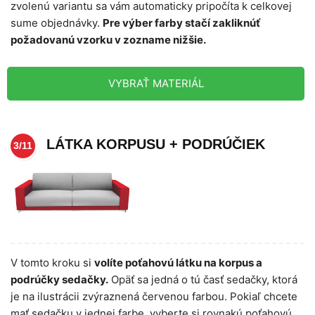
zvolenú variantu sa vám automaticky pripočíta k celkovej
sume objednávky.
Pre výber farby stačí zakliknúť
požadovanú vzorku v zozname nižšie.
VYBRAŤ MATERIÁL
LÁTKA KORPUSU + PODRÚČIEK
3/11
V tomto kroku si
volíte poťahovú látku na korpus a
podrúčky sedačky.
Opäť sa jedná o tú časť sedačky, ktorá
je na ilustrácii zvýraznená červenou farbou. Pokiaľ chcete
mať sedačku v jednej farbe, vyberte si rovnakú poťahovú