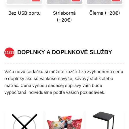
Bez USB portu
Strieborná
Čierna (+20€)
(+20€)
DOPLNKY A DOPLNKOVÉ SLUŽBY
11/11
Vašu novú sedačku si môžete rozšíriť za zvýhodnenú cenu
o doplnky ako sú vankúše navyše, kávový stolík alebo
matrac. Cena výnosu sedacej súpravy vám bude
vypočítaná individuálne podľa vašich požiadaviek.