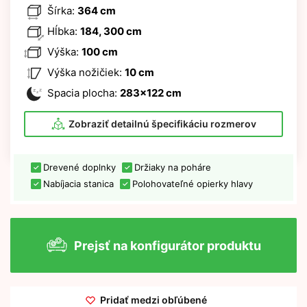
Šírka:
364 cm
Hĺbka:
184, 300 cm
Výška:
100 cm
Výška nožičiek:
10 cm
Spacia plocha:
283x122 cm
Zobraziť detailnú špecifikáciu rozmerov
Drevené doplnky
Držiaky na poháre
Nabíjacia stanica
Polohovateľné opierky hlavy
Prejsť na konfigurátor produktu
Pridať medzi obľúbené