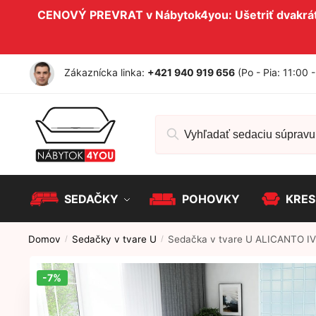
Skip to navigation
Skip to content
CENOVÝ PREVRAT v Nábytok4you: Ušetriť dvakrát 
Zákaznícka linka:
+421 940 919 656
(Po - Pia: 11:00 
Hľadať:
SEDAČKY
POHOVKY
KRES
Domov
Sedačky v tvare U
Sedačka v tvare U ALICANTO IV
/
/
-7%