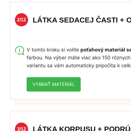
LÁTKA SEDACEJ ČASTI + 
2/12
V tomto kroku si volíte
poťahový materiál se
farbou. Na výber máte viac ako 150 rôznych 
variantu sa vám automaticky pripočíta k ce
VYBRAŤ MATERIÁL
LÁTKA KORPUSU + PODRÚ
3/12