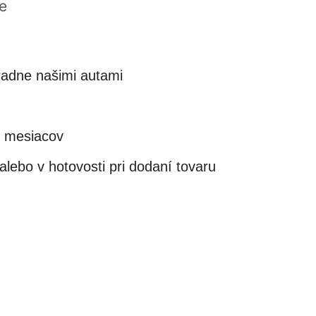
e
adne našimi autami
4 mesiacov
lebo v hotovosti pri dodaní tovaru