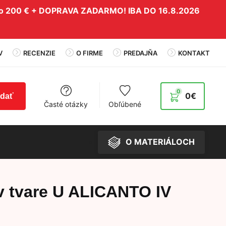
do 200 € + DOPRAVA ZADARMO! IBA DO 16.8.2026
V
RECENZIE
O FIRME
PREDAJŇA
KONTAKT
0
0
€
adať
Časté otázky
Obľúbené
O MATERIÁLOCH
v tvare U ALICANTO IV