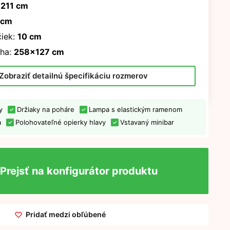
 211 cm
 cm
iek:
10 cm
ha:
258x127 cm
Zobraziť detailnú špecifikáciu rozmerov
y
Držiaky na poháre
Lampa s elastickým ramenom
a
Polohovateľné opierky hlavy
Vstavaný minibar
Prejsť na konfigurátor produktu
Pridať medzi obľúbené