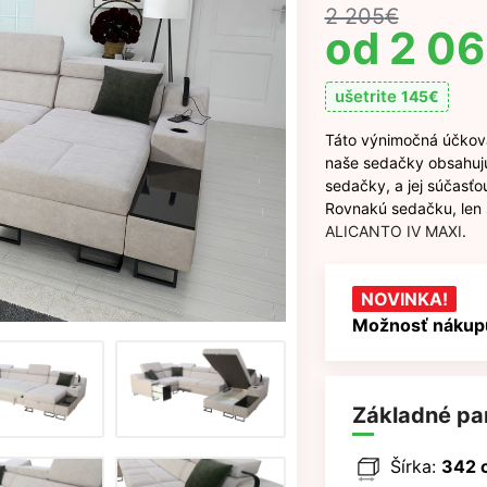
2 205
€
2 0
ušetrite
145
€
Táto výnimočná účkov
naše sedačky obsahujú
sedačky, a jej súčasťo
Rovnakú sedačku, len 
ALICANTO IV MAXI
.
NOVINKA!
Možnosť nákupu
Základné pa
Šírka:
342 