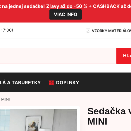
na jednej sedačke!
Zľavy až do -50 % + CASHBACK až 
VIAC INFO
- 17:00)
VZORKY MATERIÁLO
Hľ
LÁ A TABURETKY
DOPLNKY
 MINI
Sedačka 
MINI