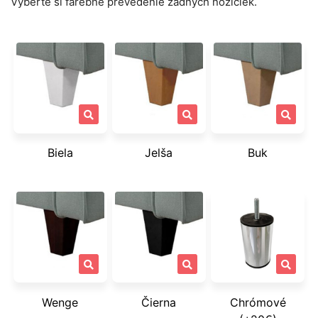
Vyberte si farebné prevedenie zadných nožičiek.
Biela
Jelša
Buk
Wenge
Čierna
Chrómové