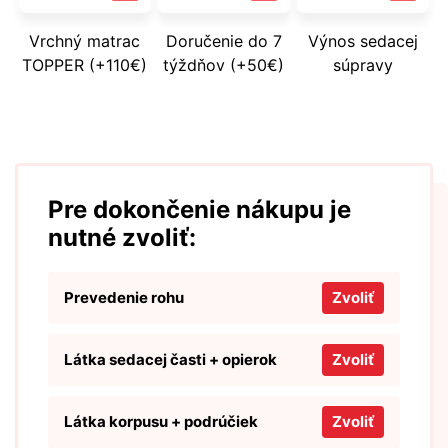
Vrchný matrac
Doručenie do 7
Výnos sedacej
TOPPER (+110€)
týždňov (+50€)
súpravy
Pre dokončenie nákupu je
nutné zvoliť:
Prevedenie rohu
Zvoliť
Látka sedacej časti + opierok
Zvoliť
Látka korpusu + podrúčiek
Zvoliť