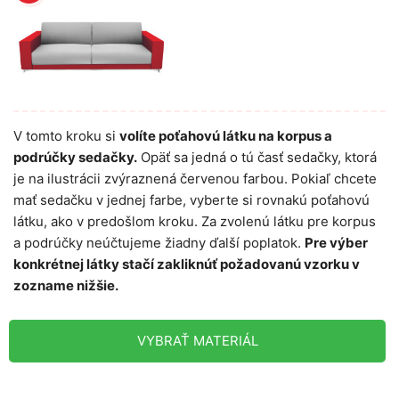
V tomto kroku si
volíte poťahovú látku na korpus a
podrúčky sedačky.
Opäť sa jedná o tú časť sedačky, ktorá
je na ilustrácii zvýraznená červenou farbou. Pokiaľ chcete
mať sedačku v jednej farbe, vyberte si rovnakú poťahovú
látku, ako v predošlom kroku. Za zvolenú látku pre korpus
a podrúčky neúčtujeme žiadny ďalší poplatok.
Pre výber
konkrétnej látky stačí zakliknúť požadovanú vzorku v
zozname nižšie.
VYBRAŤ MATERIÁL