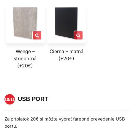
Wenge –
Čierna – matná
strieborná
(+20€)
(+20€)
USB PORT
10/11
Za príplatok 20€ si môžte vybrať farebné prevedenie USB
portu.