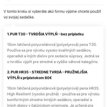
V tomto kroku si vyberáte akú formu výplne chcete použiť
vo svojej sedačke.
1. PUR T30 - TVRDŠIA VÝPLŇ - bez príplatku
10cm ľahčená polyuretánová (polyetyrová) pena T30.
Používa sa pre výrobu vysoko kvalitných sedákov,
operadiel a iných dielov pre sedacie súpravy. Jedná sa
o tvrdšiu výplň pre stredné a vyššie váhové kategórie.
2. PUR HR35 - STREDNE TVRDÁ - PRUŽNEJŠIA
VÝPLŇ s príplatokom 80€
10cm ľahčená polyuretánová (polyetyrová) pena HR35.
High Resilient (vysoko pružná) - používa sa pre výrobu
komfortných stredne tvrdých sedákov, operadiel a
iných dielov v čalúnickom priemysle. Je určená pre