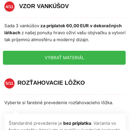
VZOR VANKÚŠOV
4/11
Sada 3 vankúšov
za príplatok 60,00 EUR
v dekoračných
látkach
z našej ponuky hravo oživí vašu obývačku a vytvorí
tak príjemnú atmosféru a moderný dizajn.
VYBRAŤ MATERIÁL
ROZŤAHOVACIE LÔŽKO
5/11
Vyberte si farebné prevedenie rozťahovacieho lôžka.
Štandardné prevedenie je
bez príplatku
. Varianta vo