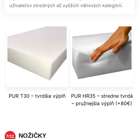
užívateľov stredných až vyšších váhových kategórií.
PUR T30 – tvrdšia výplň
PUR HR35 – stredne tvrdá
– pružnejšia výplň (+80€)
NOŽIČKY
7/11