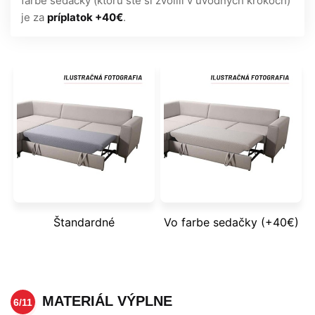
farbe sedačky (ktorú ste si zvolili v úvodných krokoch)
je za
príplatok +40€
.
Štandardné
Vo farbe sedačky (+40€)
MATERIÁL VÝPLNE
6/11