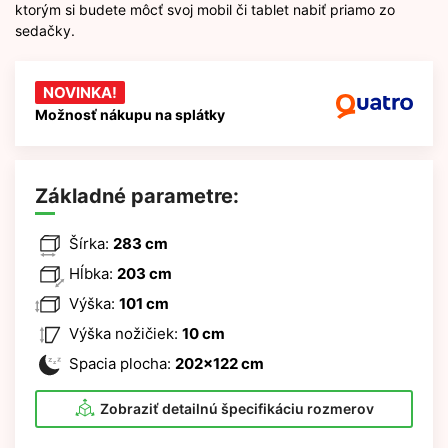
ktorým si budete môcť svoj mobil či tablet nabiť priamo zo
sedačky.
NOVINKA!
Možnosť nákupu na splátky
Základné parametre:
Šírka:
283 cm
Hĺbka:
203 cm
Výška:
101 cm
Výška nožičiek:
10 cm
Spacia plocha:
202x122 cm
Zobraziť detailnú špecifikáciu rozmerov