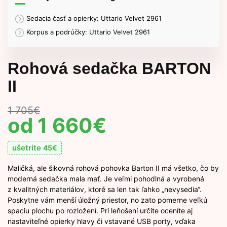
Sedacia časť a opierky: Uttario Velvet 2961
Korpus a podrúčky: Uttario Velvet 2961
Rohová sedačka BARTON
II
1 705
€
1 660
€
ušetrite
45
€
Maličká, ale šikovná rohová pohovka Barton II má všetko, čo by
moderná sedačka mala mať. Je veľmi pohodlná a vyrobená
z kvalitných materiálov, ktoré sa len tak ľahko „nevysedia“.
Poskytne vám menší úložný priestor, no zato pomerne veľkú
spaciu plochu po rozložení. Pri leňošení určite oceníte aj
nastaviteľné opierky hlavy či vstavané USB porty, vďaka