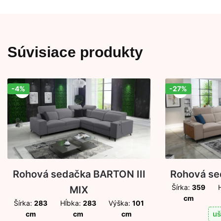
Súvisiace produkty
-4%
-27%
Zľava!
Zľava!
Rohová sedačka BARTON III
Rohová se
Šírka:
359
MIX
cm
Šírka:
283
Hĺbka:
283
Výška:
101
uš
cm
cm
cm