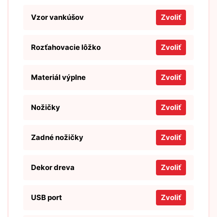
Vzor vankúšov
Zvoliť
Rozťahovacie lôžko
Zvoliť
Materiál výplne
Zvoliť
Nožičky
Zvoliť
Zadné nožičky
Zvoliť
Dekor dreva
Zvoliť
USB port
Zvoliť