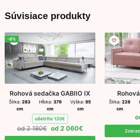
Súvisiace produkty
-6%
Zľava!
Rohová sedačka GABIIO IX
Rohová
Šírka:
283
Hĺbka:
379
Výška:
95
Šírka:
228
cm
cm
cm
cm
ušetrite
120
€
2 180
€
2 060
€
Zobrazi