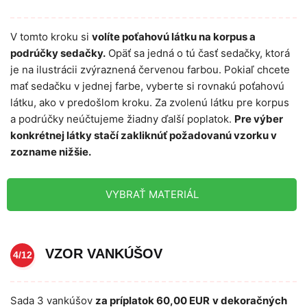
V tomto kroku si
volíte poťahovú látku na korpus a
podrúčky sedačky.
Opäť sa jedná o tú časť sedačky, ktorá
je na ilustrácii zvýraznená červenou farbou. Pokiaľ chcete
mať sedačku v jednej farbe, vyberte si rovnakú poťahovú
látku, ako v predošlom kroku. Za zvolenú látku pre korpus
a podrúčky neúčtujeme žiadny ďalší poplatok.
Pre výber
konkrétnej látky stačí zakliknúť požadovanú vzorku v
zozname nižšie.
VYBRAŤ MATERIÁL
VZOR VANKÚŠOV
4/12
Sada 3 vankúšov
za príplatok 60,00 EUR
v dekoračných