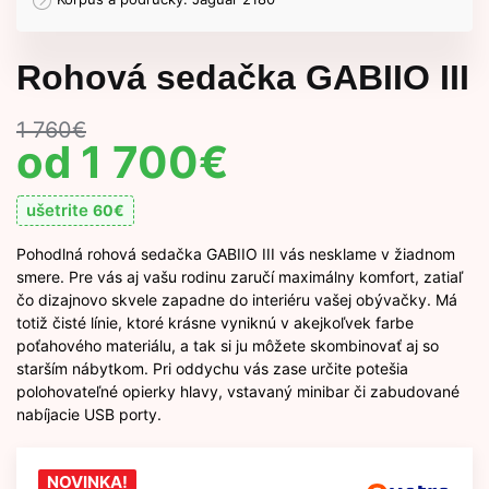
Rohová sedačka GABIIO III
1 760
€
1 700
€
ušetrite
60
€
Pohodlná rohová sedačka GABIIO III vás nesklame v žiadnom
smere. Pre vás aj vašu rodinu zaručí maximálny komfort, zatiaľ
čo dizajnovo skvele zapadne do interiéru vašej obývačky. Má
totiž čisté línie, ktoré krásne vyniknú v akejkoľvek farbe
poťahového materiálu, a tak si ju môžete skombinovať aj so
starším nábytkom. Pri oddychu vás zase určite potešia
polohovateľné opierky hlavy, vstavaný minibar či zabudované
nabíjacie USB porty.
NOVINKA!