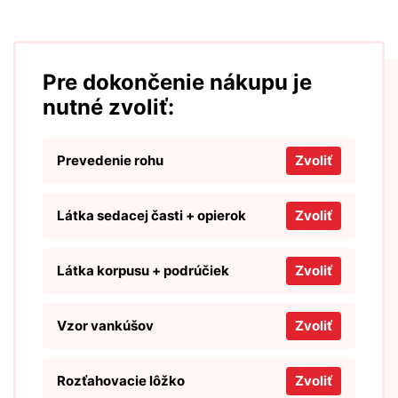
Pre dokončenie nákupu je
nutné zvoliť:
Prevedenie rohu
Zvoliť
Látka sedacej časti + opierok
Zvoliť
Látka korpusu + podrúčiek
Zvoliť
Vzor vankúšov
Zvoliť
Rozťahovacie lôžko
Zvoliť