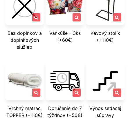
Bez doplnkov a
Vankúše – 3ks
Kávový stolík
doplnkových
(+60€)
(+110€)
služieb
Vrchný matrac
Doručenie do 7
Výnos sedacej
TOPPER (+110€)
týždňov (+50€)
súpravy