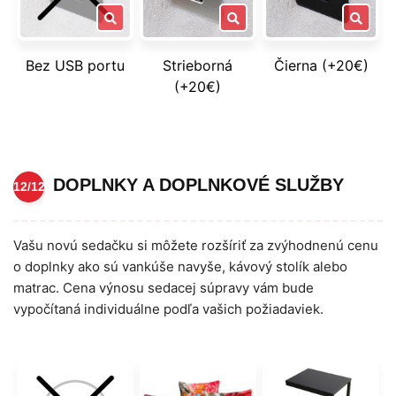
Bez USB portu
Strieborná
Čierna (+20€)
(+20€)
DOPLNKY A DOPLNKOVÉ SLUŽBY
12/12
Vašu novú sedačku si môžete rozšíriť za zvýhodnenú cenu
o doplnky ako sú vankúše navyše, kávový stolík alebo
matrac. Cena výnosu sedacej súpravy vám bude
vypočítaná individuálne podľa vašich požiadaviek.