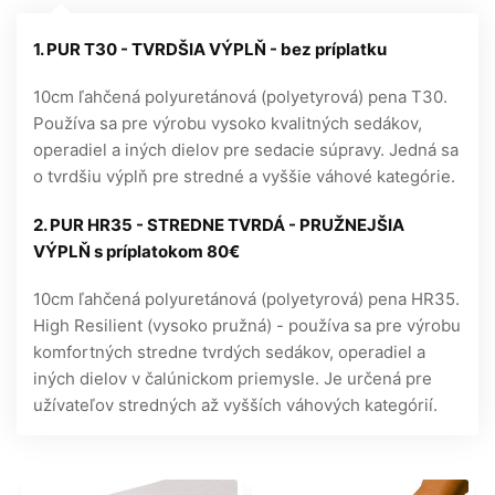
1. PUR T30 - TVRDŠIA VÝPLŇ - bez príplatku
10cm ľahčená polyuretánová (polyetyrová) pena T30.
Používa sa pre výrobu vysoko kvalitných sedákov,
operadiel a iných dielov pre sedacie súpravy. Jedná sa
o tvrdšiu výplň pre stredné a vyššie váhové kategórie.
2. PUR HR35 - STREDNE TVRDÁ - PRUŽNEJŠIA
VÝPLŇ s príplatokom 80€
10cm ľahčená polyuretánová (polyetyrová) pena HR35.
High Resilient (vysoko pružná) - používa sa pre výrobu
komfortných stredne tvrdých sedákov, operadiel a
iných dielov v čalúnickom priemysle. Je určená pre
užívateľov stredných až vyšších váhových kategórií.