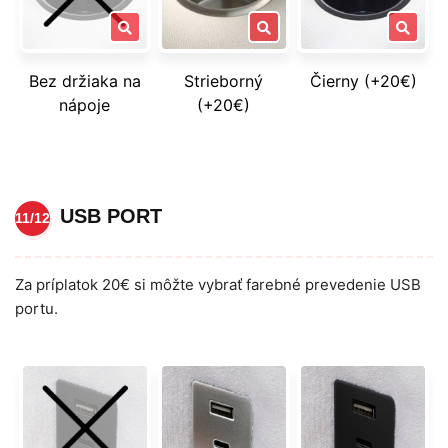
Bez držiaka na
Strieborný
Čierny (+20€)
nápoje
(+20€)
USB PORT
11/12
Za príplatok 20€ si môžte vybrať farebné prevedenie USB
portu.