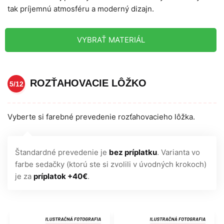
tak príjemnú atmosféru a moderný dizajn.
VYBRAŤ MATERIÁL
ROZŤAHOVACIE LÔŽKO
5/12
Vyberte si farebné prevedenie rozťahovacieho lôžka.
Štandardné prevedenie je
bez príplatku
. Varianta vo
farbe sedačky (ktorú ste si zvolili v úvodných krokoch)
je za
príplatok +40€
.