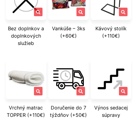
Bez doplnkov a
Vankúše – 3ks
Kávový stolík
doplnkových
(+60€)
(+110€)
služieb
Vrchný matrac
Doručenie do 7
Výnos sedacej
TOPPER (+110€)
týždňov (+50€)
súpravy