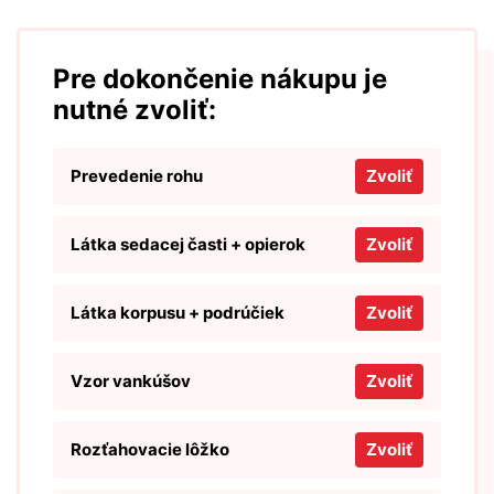
Pre dokončenie nákupu je
nutné zvoliť:
Prevedenie rohu
Zvoliť
Látka sedacej časti + opierok
Zvoliť
Látka korpusu + podrúčiek
Zvoliť
Vzor vankúšov
Zvoliť
Rozťahovacie lôžko
Zvoliť