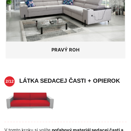
PRAVÝ ROH
LÁTKA SEDACEJ ČASTI + OPIEROK
2/12
V tomto kroku si volíte
poťahový materiál sedacej časti a