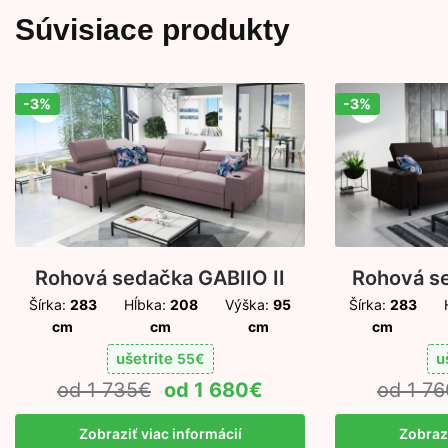
Súvisiace produkty
-3%
-3%
Zľava!
Zľava!
Rohová sedačka GABIIO II
Rohová se
Šírka:
283
Hĺbka:
208
Výška:
95
Šírka:
283
cm
cm
cm
cm
ušetrite
u
55
€
1 735
€
1 680
€
1 76
Zobraziť viac informácií
Zobrazi