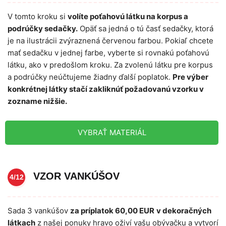
V tomto kroku si
volíte poťahovú látku na korpus a
podrúčky sedačky.
Opäť sa jedná o tú časť sedačky, ktorá
je na ilustrácii zvýraznená červenou farbou. Pokiaľ chcete
mať sedačku v jednej farbe, vyberte si rovnakú poťahovú
látku, ako v predošlom kroku. Za zvolenú látku pre korpus
a podrúčky neúčtujeme žiadny ďalší poplatok.
Pre výber
konkrétnej látky stačí zakliknúť požadovanú vzorku v
zozname nižšie.
VYBRAŤ MATERIÁL
VZOR VANKÚŠOV
4/12
Sada 3 vankúšov
za príplatok 60,00 EUR
v dekoračných
látkach
z našej ponuky hravo oživí vašu obývačku a vytvorí