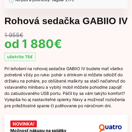
Rohová sedačka GABIIO IV
1 955
€
1 880
€
ušetrite
75
€
Pri leňošení na rohovej sedačke GABIIO IV budete mať všetko
potrebné vždy po ruke: pohár s drinkom si môžete odložiť do
držiaku na poháre, po obľúbené maškrty sa stačí načiahnuť do
vstavaného minibaru a vybitý mobil môžete pohodlne zapojiť
do zabudovaného USB portu. Páčil by sa vám takýto komfort?
Vylepšia ho aj nastaviteľné opierky hlavy a možnosť rozloženia
pre príležitostné spanie či polihovanie po náročnom dni.
NOVINKA!
Možnosť nákupu na splátky