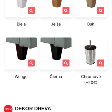
Biela
Jelša
Buk
Wenge
Čierna
Chrómové
(+20€)
DEKOR DREVA
9/12