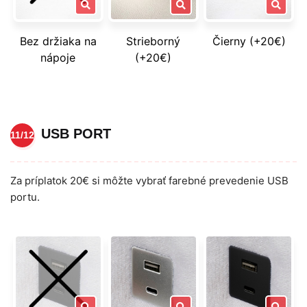
Bez držiaka na
Strieborný
Čierny (+20€)
nápoje
(+20€)
USB PORT
11/12
Za príplatok 20€ si môžte vybrať farebné prevedenie USB
portu.