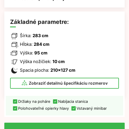
Základné parametre:
Šírka:
283 cm
Hĺbka:
284 cm
Výška:
95 cm
Výška nožičiek:
10 cm
Spacia plocha:
210x127 cm
Zobraziť detailnú špecifikáciu rozmerov
Držiaky na poháre
Nabíjacia stanica
Polohovateľné opierky hlavy
Vstavaný minibar