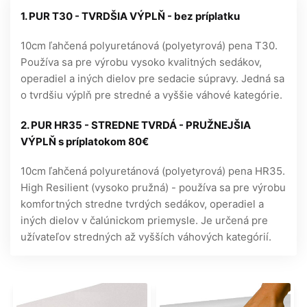
1. PUR T30 - TVRDŠIA VÝPLŇ - bez príplatku
10cm ľahčená polyuretánová (polyetyrová) pena T30.
Používa sa pre výrobu vysoko kvalitných sedákov,
operadiel a iných dielov pre sedacie súpravy. Jedná sa
o tvrdšiu výplň pre stredné a vyššie váhové kategórie.
2. PUR HR35 - STREDNE TVRDÁ - PRUŽNEJŠIA
VÝPLŇ s príplatokom 80€
10cm ľahčená polyuretánová (polyetyrová) pena HR35.
High Resilient (vysoko pružná) - používa sa pre výrobu
komfortných stredne tvrdých sedákov, operadiel a
iných dielov v čalúnickom priemysle. Je určená pre
užívateľov stredných až vyšších váhových kategórií.