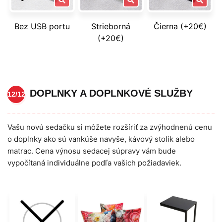
Bez USB portu
Strieborná
Čierna (+20€)
(+20€)
DOPLNKY A DOPLNKOVÉ SLUŽBY
12/12
Vašu novú sedačku si môžete rozšíriť za zvýhodnenú cenu
o doplnky ako sú vankúše navyše, kávový stolík alebo
matrac. Cena výnosu sedacej súpravy vám bude
vypočítaná individuálne podľa vašich požiadaviek.