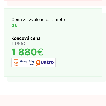
Cena za zvolené parametre
0€
Koncová cena
1 955
€
1 880
€