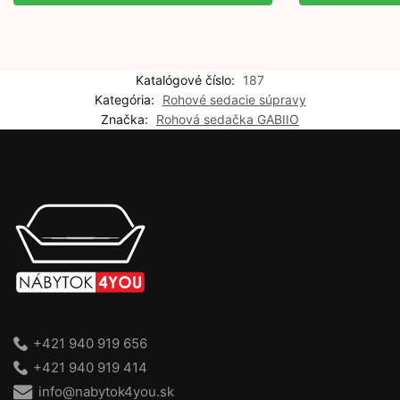
Katalógové číslo:
187
Kategória:
Rohové sedacie súpravy
Značka:
Rohová sedačka GABIIO
+421 940 919 656
+421 940 919 414
info@nabytok4you.sk