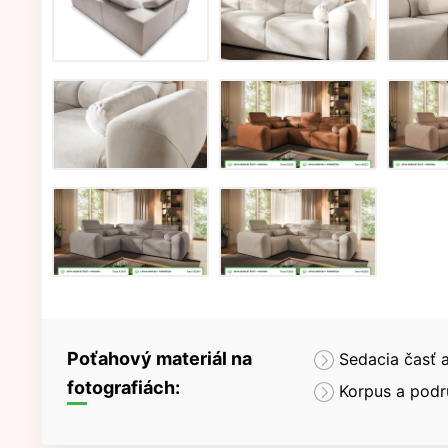
Poťahový materiál na
Sedacia časť 
fotografiách:
Korpus a podr