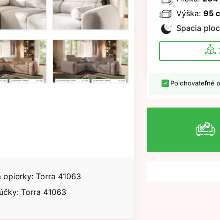
Výška:
95 
Spacia ploc
Polohovateľné o
a opierky: Torra 41063
účky: Torra 41063