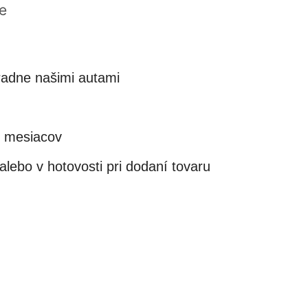
e
adne našimi autami
4 mesiacov
lebo v hotovosti pri dodaní tovaru