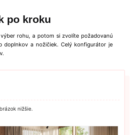
k po kroku
 výber rohu, a potom si zvolíte požadovanú
 doplnkov a nožičiek. Celý konfigurátor je
v.
brázok nižšie.