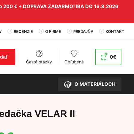
do 200 € + DOPRAVA ZADARMO! IBA DO 16.8.2026
V
RECENZIE
O FIRME
PREDAJŇA
KONTAKT
0
0
€
adať
Časté otázky
Obľúbené
O MATERIÁLOCH
edačka VELAR II