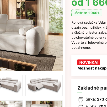
1 66
ušetrite
1 060
€
Rohová sedačka Velar 
dizajn bez nožičiek k
a úložný priestor zabe
polohovateľné opierky 
Vyberte si ľubovoľnú 
potiahneme.
NOVINKA!
Možnosť nákupu
Základné pa
Šírka:
273 
Hĺbka:
204