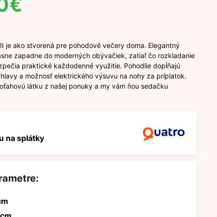
0
€
II je ako stvorená pre pohodové večery doma. Elegantný
rásne zapadne do moderných obývačiek, zatiaľ čo rozkladanie
zpečia praktické každodenné využitie. Pohodlie dopĺňajú
hlavy a možnosť elektrického výsuvu na nohy za príplatok.
poťahovú látku z našej ponuky a my vám ňou sedačku
 na splátky
rametre:
cm
 cm