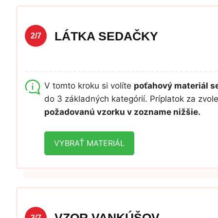
LÁTKA SEDAČKY
2/7
V tomto kroku si volíte
poťahový materiál 
do 3 základných kategórií. Príplatok za zvo
požadovanú vzorku v zozname nižšie.
VYBRAŤ MATERIÁL
VZOR VANKÚŠOV
3/7