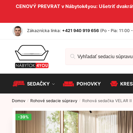
Skip to navigation
Skip to content
CENOVÝ PREVRAT v Nábytok4you: Ušetriť dvakrát 
Zákaznícka linka:
+421 940 919 656
(Po - Pia: 11:00 
Hľadať:
SEDAČKY
POHOVKY
KRES
Domov
Rohové sedacie súpravy
Rohová sedačka VELAR II
/
/
-39%