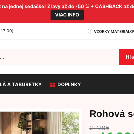
na jednej sedačke!
Zľavy až do -50 % + CASHBACK až 
VIAC INFO
- 17:00)
VZORKY MATERIÁLO
Hľ
LÁ A TABURETKY
DOPLNKY
Rohová s
2 720
€