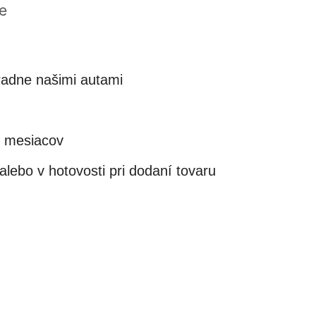
e
adne našimi autami
4 mesiacov
lebo v hotovosti pri dodaní tovaru