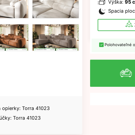
Výška:
95 
Spacia ploc
Polohovateľné o
a opierky: Torra 41023
účky: Torra 41023