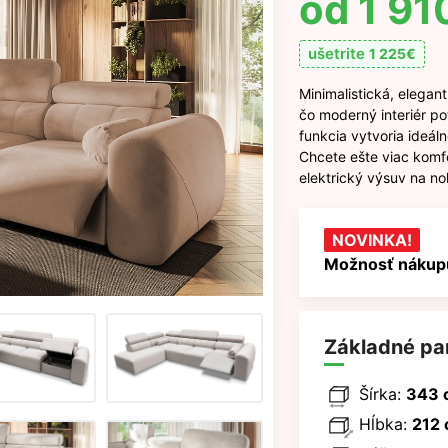
1 91
ušetrite
1 225
€
Minimalistická, elegan
čo moderný interiér pot
funkcia vytvoria ideáln
Chcete ešte viac komf
elektrický výsuv na no
NOVINKA!
Možnosť nákupu
Základné pa
Šírka:
343 
Hĺbka:
212