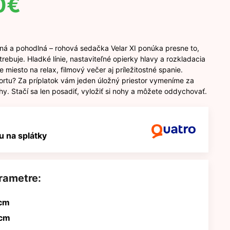
0
€
tná a pohodlná – rohová sedačka Velar XI ponúka presne to,
rebuje. Hladké línie, nastaviteľné opierky hlavy a rozkladacia
e miesto na relax, filmový večer aj príležitostné spanie.
ortu? Za príplatok vám jeden úložný priestor vymeníme za
hy. Stačí sa len posadiť, vyložiť si nohy a môžete oddychovať.
 na splátky
rametre:
cm
 cm