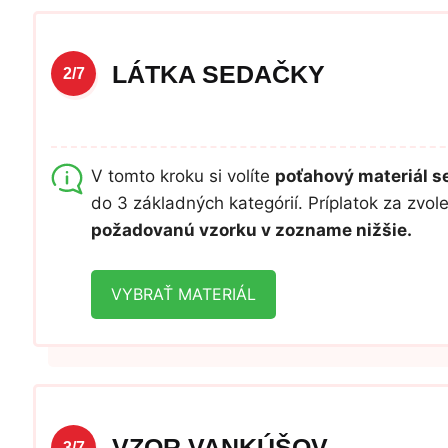
LÁTKA SEDAČKY
2/7
V tomto kroku si volíte
poťahový materiál 
do 3 základných kategórií. Príplatok za zvo
požadovanú vzorku v zozname nižšie.
VYBRAŤ MATERIÁL
VZOR VANKÚŠOV
3/7