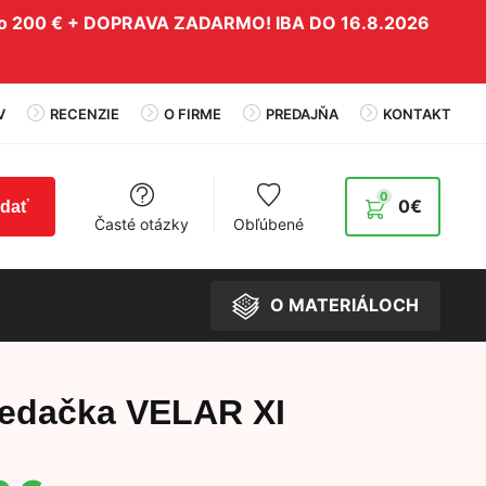
do 200 € + DOPRAVA ZADARMO! IBA DO 16.8.2026
V
RECENZIE
O FIRME
PREDAJŇA
KONTAKT
0
0
€
adať
Časté otázky
Obľúbené
O MATERIÁLOCH
edačka VELAR XI