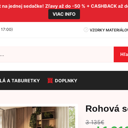
na jednej sedačke!
Zľavy až do -50 % + CASHBACK až 
VIAC INFO
- 17:00)
VZORKY MATERIÁLO
Hľ
LÁ A TABURETKY
DOPLNKY
I
Rohová s
3 135
€