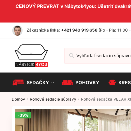
Skip to navigation
Skip to content
CENOVÝ PREVRAT v Nábytok4you: Ušetriť dvakrát 
Zákaznícka linka:
+421 940 919 656
(Po - Pia: 11:00 
Hľadať:
SEDAČKY
POHOVKY
KRES
Domov
Rohové sedacie súpravy
Rohová sedačka VELAR X
/
/
-39%