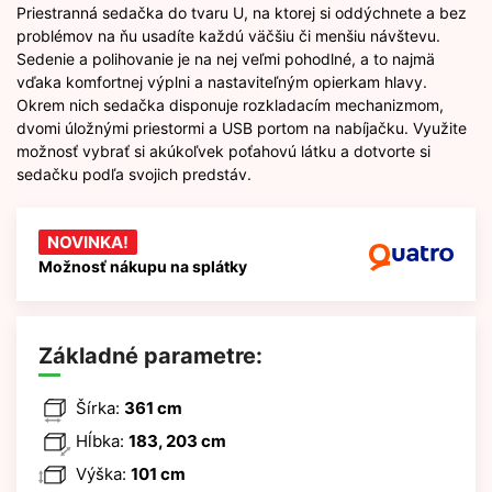
Priestranná sedačka do tvaru U, na ktorej si oddýchnete a bez
problémov na ňu usadíte každú väčšiu či menšiu návštevu.
Sedenie a polihovanie je na nej veľmi pohodlné, a to najmä
vďaka komfortnej výplni a nastaviteľným opierkam hlavy.
Okrem nich sedačka disponuje rozkladacím mechanizmom,
dvomi úložnými priestormi a USB portom na nabíjačku. Využite
možnosť vybrať si akúkoľvek poťahovú látku a dotvorte si
sedačku podľa svojich predstáv.
NOVINKA!
Možnosť nákupu na splátky
Základné parametre:
Šírka:
361 cm
Hĺbka:
183, 203 cm
Výška:
101 cm