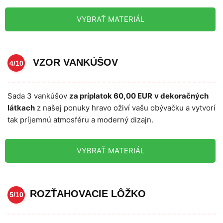
VYBRAŤ MATERIÁL
VZOR VANKÚŠOV
4/10
Sada 3 vankúšov
za príplatok 60,00 EUR
v dekoračných
látkach
z našej ponuky hravo oživí vašu obývačku a vytvorí
tak príjemnú atmosféru a moderný dizajn.
VYBRAŤ MATERIÁL
ROZŤAHOVACIE LÔŽKO
5/10