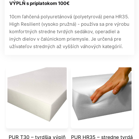
VÝPLŇ s príplatokom 100€
10cm ľahčená polyuretánová (polyetyrová) pena HR35.
High Resilient (vysoko pružná) - používa sa pre výrobu
komfortných stredne tvrdých sedákov, operadiel a
iných dielov v čalúnickom priemysle. Je určená pre
užívateľov stredných až vyšších váhových kategórií.
PUR T30 – tvrdšia výplň
PUR HR35 – stredne tvrdá