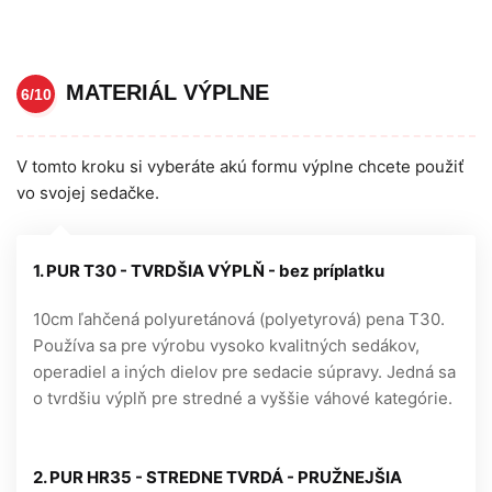
MATERIÁL VÝPLNE
6/10
V tomto kroku si vyberáte akú formu výplne chcete použiť
vo svojej sedačke.
1. PUR T30 - TVRDŠIA VÝPLŇ - bez príplatku
10cm ľahčená polyuretánová (polyetyrová) pena T30.
Používa sa pre výrobu vysoko kvalitných sedákov,
operadiel a iných dielov pre sedacie súpravy. Jedná sa
o tvrdšiu výplň pre stredné a vyššie váhové kategórie.
2. PUR HR35 - STREDNE TVRDÁ - PRUŽNEJŠIA