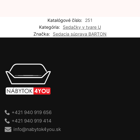
Katalógové číslo:
251
Kategória:
Sedačky v tvare U
Značka:
Sedacia súprava BARTON
+421 940 919 656
+421 940 919 414
info@nabytok4you.sk