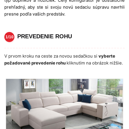
typ doplnkov a nožičiek. Celý konfigurátor je dostatočne
prehľadný, aby ste si svoju novú sedaciu súpravu navrhli
presne podľa vašich predstáv.
PREVEDENIE ROHU
1/10
V prvom kroku na ceste za novou sedačkou si
vyberte
požadované prevedenie rohu
kliknutím na obrázok nižšie.