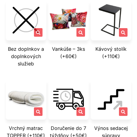
Bez doplnkov a
Vankúše – 3ks
Kávový stolík
doplnkových
(+60€)
(+110€)
služieb
Vrchný matrac
Doručenie do 7
Výnos sedacej
TOPPER (+110€)
týždňov (+50€)
súpravy