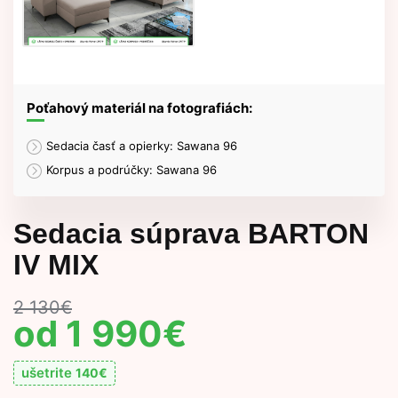
Poťahový materiál na fotografiách:
Sedacia časť a opierky: Sawana 96
Korpus a podrúčky: Sawana 96
Sedacia súprava BARTON
IV MIX
2 130
€
1 990
€
ušetrite
140
€