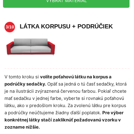
VYBRAŤ MATERIÁL
LÁTKA KORPUSU + PODRÚČIEK
3/10
V tomto kroku si
volíte poťahovú látku na korpus a
podrúčky sedačky.
Opäť sa jedná o tú časť sedačky, ktorá
je na ilustrácii zvýraznená červenou farbou. Pokiaľ chcete
mať sedačku v jednej farbe, vyberte si rovnakú poťahovú
látku, ako v predošlom kroku. Za zvolenú látku pre korpus
a podrúčky neúčtujeme žiadny ďalší poplatok.
Pre výber
konkrétnej látky stačí zakliknúť požadovanú vzorku v
zozname nižšie.