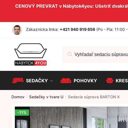
Skip to navigation
Skip to content
CENOVÝ PREVRAT v Nábytok4you: Ušetriť dvakrát 
Zákaznícka linka:
+421 940 919 656
(Po - Pia: 11:00 
Hľadať:
SEDAČKY
POHOVKY
KRES
Domov
Sedačky v tvare U
Sedacia súprava BARTON X
/
/
-11%