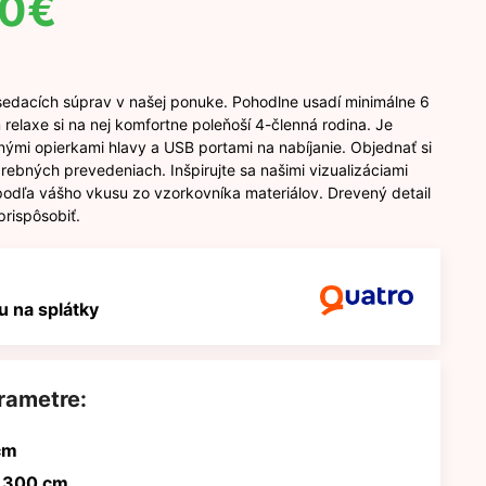
00
€
sedacích súprav v našej ponuke. Pohodlne usadí minimálne 6
 relaxe si na nej komfortne poleňoší 4-členná rodina. Je
ými opierkami hlavy a USB portami na nabíjanie. Objednať si
rebných prevedeniach. Inšpirujte sa našimi vizualizáciami
podľa vášho vkusu zo vzorkovníka materiálov. Drevený detail
prispôsobiť.
 na splátky
rametre:
cm
 300 cm