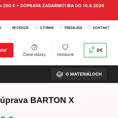
do 200 € + DOPRAVA ZADARMO! IBA DO 16.8.2026
V
RECENZIE
O FIRME
PREDAJŇA
KONTAKT
0
0
€
adať
Časté otázky
Obľúbené
O MATERIÁLOCH
súprava BARTON X