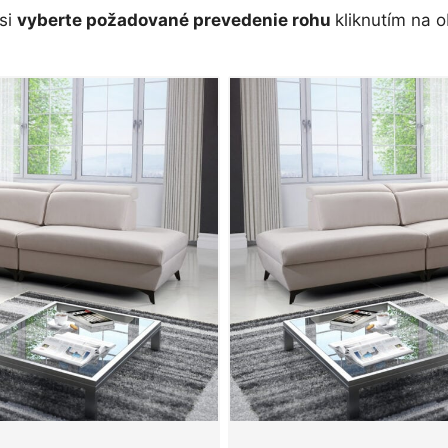
si
vyberte požadované prevedenie rohu
kliknutím na o