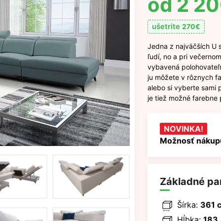
2 2
ušetrite
270
€
Jedna z najväčších U 
ľudí, no a pri večernom
vybavená polohovateľn
ju môžete v rôznych fa
alebo si vyberte sami 
je tiež možné farebne 
NOVINKA!
Možnosť nákupu
Základné pa
Šírka:
361 
Hĺbka:
183,