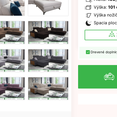
Výška:
101
Výška nožič
Spacia ploc
Drevené doplnk