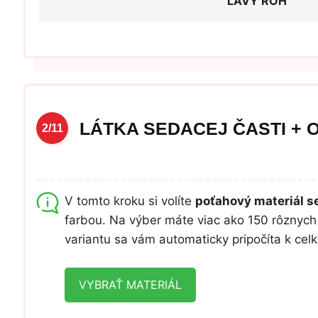
ĽAVÝ ROH
LÁTKA SEDACEJ ČASTI + 
2/11
V tomto kroku si volíte
poťahový materiál se
farbou. Na výber máte viac ako 150 rôznych 
variantu sa vám automaticky pripočíta k ce
VYBRAŤ MATERIÁL