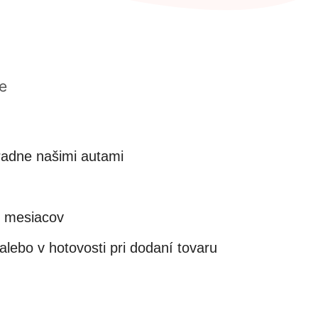
e
adne našimi autami
4 mesiacov
lebo v hotovosti pri dodaní tovaru