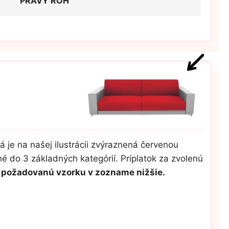
PRAVÝ ROH
á je na našej ilustrácii zvýraznená červenou
é do 3 základných kategórií. Príplatok za zvolenú
úť požadovanú vzorku v zozname nižšie.