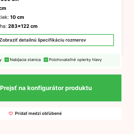
 cm
iek:
10 cm
ha:
283x122 cm
Zobraziť detailnú špecifikáciu rozmerov
y
Nabíjacia stanica
Polohovateľné opierky hlavy
Prejsť na konfigurátor produktu
Pridať medzi obľúbené