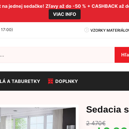
na jednej sedačke!
Zľavy až do -50 % + CASHBACK až 
VIAC INFO
- 17:00)
VZORKY MATERIÁLO
Hľ
LÁ A TABURETKY
DOPLNKY
Sedacia 
2 470
€