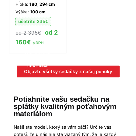
Hĺbka:
180, 294 cm
Výška:
100 cm
ušetrite
235
€
2
2 395
€
160
€
s DPH
Zobraziť viac
informácií
Objavte všetky sedačky z našej ponuky
Potiahnite vašu sedačku na
splátky kvalitným poťahovým
materiálom
Našli ste model, ktorý sa vám páči? Určite vás
poteší, že u nás nie ste viazaný tým, že je každý