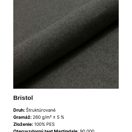
Bristol
Druh:
Štruktúrované
Gramáž:
260 g/m² ± 5 %
Zloženie:
100% PES
Oteruvzdorný test Martindale
: 90 000