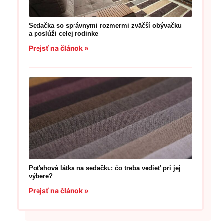
Sedačka so správnymi rozmermi zväčší obývačku
a poslúži celej rodinke
Prejsť na článok »
Poťahová látka na sedačku: čo treba vedieť pri jej
výbere?
Prejsť na článok »