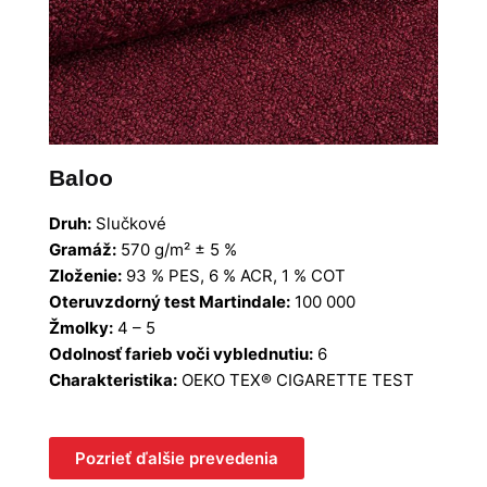
Baloo
Druh:
Slučkové
Gramáž:
570 g/m² ± 5 %
Zloženie:
93 % PES, 6 % ACR, 1 % COT
Oteruvzdorný test Martindale:
100 000
Žmolky:
4 – 5
Odolnosť farieb voči vyblednutiu:
6
Charakteristika:
OEKO TEX® CIGARETTE TEST
Pozrieť ďalšie prevedenia