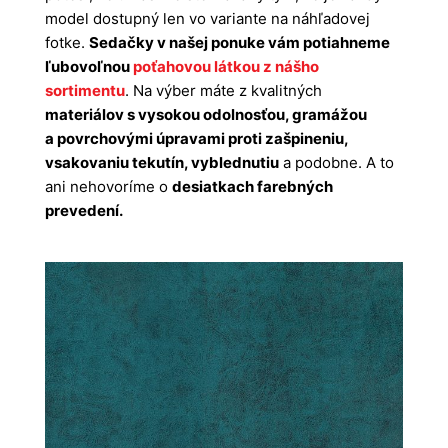
model dostupný len vo variante na náhľadovej
fotke.
Sedačky v našej ponuke vám potiahneme
ľubovoľnou
poťahovou látkou z nášho
sortimentu
. Na výber máte z kvalitných
materiálov s vysokou odolnosťou, gramážou
a povrchovými úpravami proti zašpineniu,
vsakovaniu tekutín, vyblednutiu
a podobne. A to
ani nehovoríme o
desiatkach farebných
prevedení.