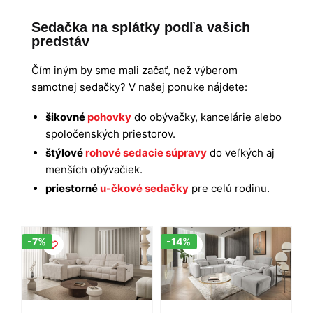
Sedačka na splátky podľa vašich
predstáv
Čím iným by sme mali začať, než výberom
samotnej sedačky? V našej ponuke nájdete:
šikovné
pohovky
do obývačky, kancelárie alebo
spoločenských priestorov.
štýlové
rohové sedacie súpravy
do veľkých aj
menších obývačiek.
priestorné
u-čkové sedačky
pre celú rodinu.
Zľava!
Zľava!
-7%
-14%