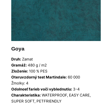
Goya
Druh:
Zamat
Gramáž:
480 g / m2
Zloženie:
100 % PES
Oteruvzdorný test Martindale:
60 000
Žmolky: 4
Odolnosť farieb voči vyblednutiu:
3-4
Charakteristika:
WATERPROOF, EASY CARE,
SUPER SOFT, PETFRIENDLY