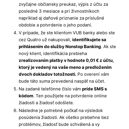
zvyčajne občiansky preukaz, výpis z účtu za
posledné 3 mesiace a pri živnostníkoch
napríklad aj daňové priznanie za príslušné
obdobie a potvrdenie o jeho podaní.
V prípade, že ste klientom VUB banky alebo ste
cez Quatro už nakupovali,
identifikujete sa
prihlásením do služby Nonstop Banking
. Ak ste
nový klient, identifikácia prebieha
zrealizovaním platby v hodnote 0,01 € z účtu,
ktorý je vedený na vaše meno a predložením
dvoch dokladov totožnosti.
Po overení vám
bude táto suma prevedená naspäť na účet.
Na zadané telefónne číslo vám
príde SMS s
kódom
. Ten použijete na potvrdenie online
žiadosti a žiadosť odošlete.
Následne je potrebné počkať na výsledok
posúdenia žiadosti. Ak všetko prebehne bez
problémov, žiadosť bude schválená a vy