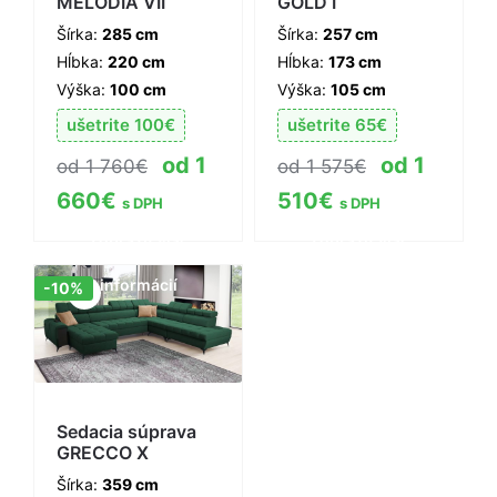
MELODIA VII
GOLD I
Šírka:
285 cm
Šírka:
257 cm
Hĺbka:
220 cm
Hĺbka:
173 cm
Výška:
100 cm
Výška:
105 cm
ušetrite
100
€
ušetrite
65
€
1
1
1 760
€
1 575
€
660
€
510
€
s DPH
s DPH
Zobraziť viac
Zobraziť viac
informácií
informácií
Zľava!
-10%
Sedacia súprava
GRECCO X
Šírka:
359 cm