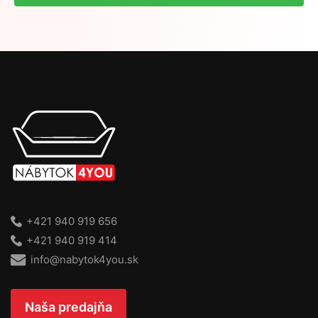
+421 940 919 656
+421 940 919 414
info@nabytok4you.sk
Naša predajňa