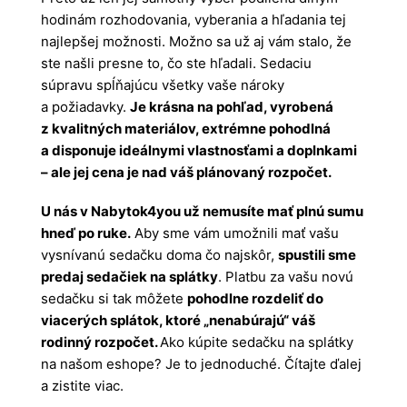
hodinám rozhodovania, vyberania a hľadania tej
najlepšej možnosti. Možno sa už aj vám stalo, že
ste našli presne to, čo ste hľadali. Sedaciu
súpravu spĺňajúcu všetky vaše nároky
a požiadavky.
Je krásna na pohľad, vyrobená
z kvalitných materiálov, extrémne pohodlná
a disponuje ideálnymi vlastnosťami a doplnkami
– ale jej cena je nad váš plánovaný rozpočet.
U nás v Nabytok4you už nemusíte mať plnú sumu
hneď po ruke.
Aby sme vám umožnili mať vašu
vysnívanú sedačku doma čo najskôr,
spustili sme
predaj sedačiek na splátky
. Platbu za vašu novú
sedačku si tak môžete
pohodlne rozdeliť do
viacerých splátok, ktoré „nenabúrajú“ váš
rodinný rozpočet.
Ako kúpite sedačku na splátky
na našom eshope? Je to jednoduché. Čítajte ďalej
a zistite viac.