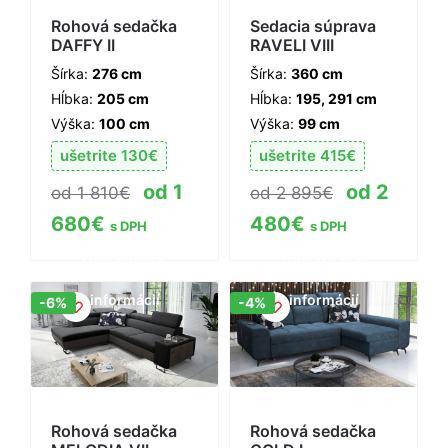
Rohová sedačka
Sedacia súprava
DAFFY II
RAVELI VIII
Šírka:
276 cm
Šírka:
360 cm
Hĺbka:
205 cm
Hĺbka:
195, 291 cm
Výška:
100 cm
Výška:
99 cm
ušetrite
130
€
ušetrite
415
€
1
2
1 810
€
2 895
€
680
€
480
€
s DPH
s DPH
Zobraziť viac
Zobraziť viac
informácií
informácií
Zľava!
Zľava!
-6%
-4%
Rohová sedačka
Rohová sedačka