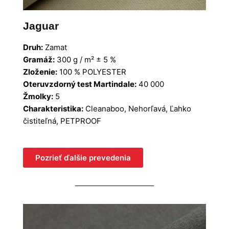
Jaguar
Druh:
Zamat
Gramáž:
300 g / m² ± 5 %
Zloženie:
100 % POLYESTER
Oteruvzdorný test Martindale:
40 000
Žmolky:
5
Charakteristika:
Cleanaboo, Nehorľavá, Ľahko
čistiteľná, PETPROOF
Pozrieť ďalšie prevedenia