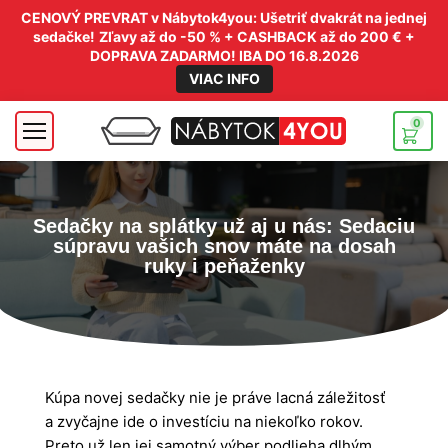
CENOVÝ PREVRAT v Nábytok4you: Ušetriť dvakrát na jednej
sedačke!
Zľavy až do -50 % + CASHBACK až do 200 € +
DOPRAVA ZADARMO! IBA DO 16.8.2026
VIAC INFO
0
Sedačky na splátky už aj u nás: Sedaciu
súpravu vašich snov máte na dosah
ruky i peňaženky
Kúpa novej sedačky nie je práve lacná záležitosť
a zvyčajne ide o investíciu na niekoľko rokov.
Preto už len jej samotný výber podlieha dlhým