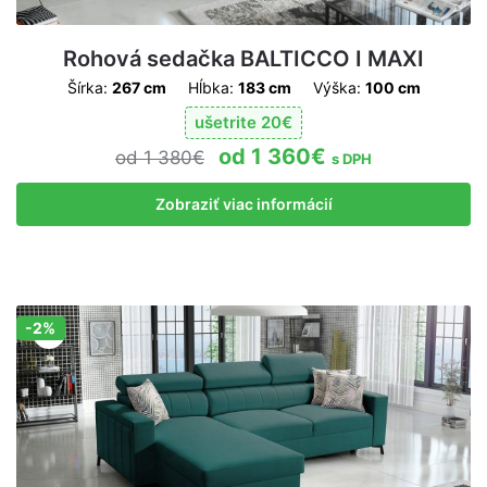
Rohová sedačka BALTICCO I MAXI
Šírka:
267 cm
Hĺbka:
183 cm
Výška:
100 cm
ušetrite
20
€
1 360
€
1 380
€
s DPH
Zobraziť viac informácií
-2%
Zľava!