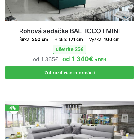
Rohová sedačka BALTICCO I MINI
Šírka:
250 cm
Hĺbka:
171 cm
Výška:
100 cm
ušetrite
25
€
1 340
€
1 365
€
s DPH
Zobraziť viac informácií
-4%
Zľava!