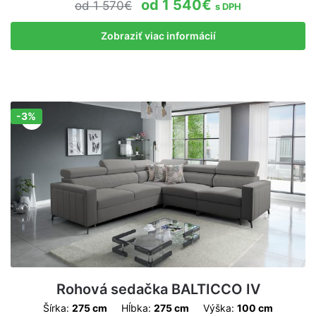
1 540
€
1 570
€
s DPH
Zobraziť viac informácií
-3%
Zľava!
Rohová sedačka BALTICCO IV
Šírka:
275 cm
Hĺbka:
275 cm
Výška:
100 cm