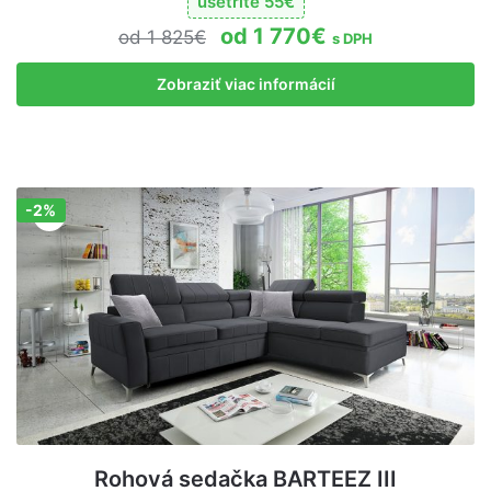
ušetrite
55
€
1 770
€
1 825
€
s DPH
Zobraziť viac informácií
-2%
Zľava!
Rohová sedačka BARTEEZ III