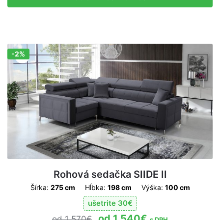
-2%
Zľava!
Rohová sedačka SIIDE II
Šírka:
275 cm
Hĺbka:
198 cm
Výška:
100 cm
ušetrite
30
€
1 540
€
1 570
€
s DPH