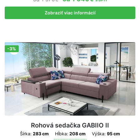
Zobraziť viac informácií
-3%
Zľava!
Rohová sedačka GABIIO II
Šírka:
283 cm
Hĺbka:
208 cm
Výška:
95 cm