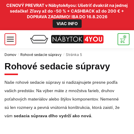
CENOVÝ PREVRAT v Nábytok4you: Ušetriť dvakrát na jednej
sedačke!
Zľavy až do -50 % + CASHBACK až do 200 € +
DOPRAVA ZADARMO! IBA DO 16.8.2026
VIAC INFO
0
Domov
Rohové sedacie súpravy
Stránka 5
/
/
Rohové sedacie súpravy
Naše rohové sedacie súpravy si nadizajnujete presne podľa
vašich predstáv. Na výber máte z množstva farieb, druhov
poťahových materiálov alebo štýlov komponentov. Nemenné
sú len rozmery a pevná vnútorná konštrukcia, ktorá zaistí, že
vám
sedacia súprava dlho vydrží ako nová
.