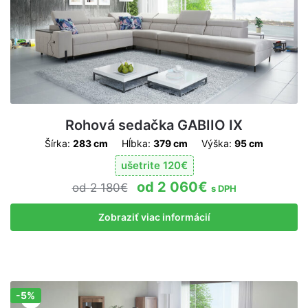
Rohová sedačka GABIIO IX
Šírka:
283 cm
Hĺbka:
379 cm
Výška:
95 cm
ušetrite
120
€
2 060
€
2 180
€
s DPH
Zobraziť viac informácií
-5%
Zľava!