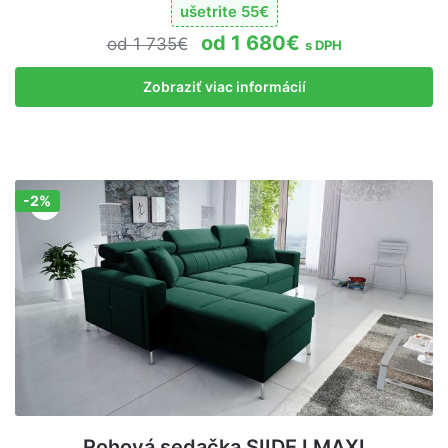
ušetrite
55
€
1 680
€
1 735
€
s DPH
Zobraziť viac informácií
-2%
Zľava!
Rohová sedačka SIIDE I MAXI