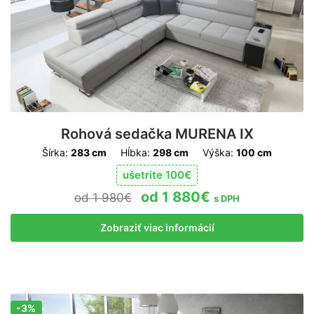
Rohová sedačka MURENA IX
Šírka:
283 cm
Hĺbka:
298 cm
Výška:
100 cm
ušetrite
100
€
1 880
€
1 980
€
s DPH
Zobraziť viac informácií
-3%
Zľava!