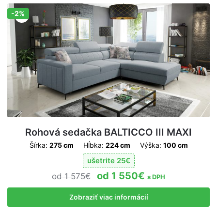
-2%
Zľava!
Rohová sedačka BALTICCO III MAXI
Šírka:
275 cm
Hĺbka:
224 cm
Výška:
100 cm
ušetrite
25
€
1 550
€
1 575
€
s DPH
Zobraziť viac informácií