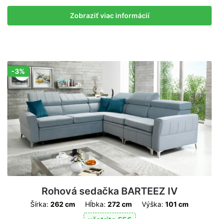
Zobraziť viac informácií
-3%
Zľava!
Rohová sedačka BARTEEZ IV
Šírka:
262 cm
Hĺbka:
272 cm
Výška:
101 cm