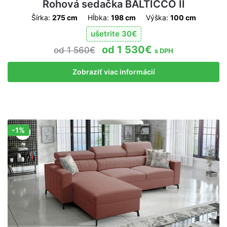
Rohová sedačka BALTICCO II
Šírka:
275 cm
Hĺbka:
198 cm
Výška:
100 cm
ušetrite
30
€
1 530
€
1 560
€
s DPH
Zobraziť viac informácií
-1%
Zľava!