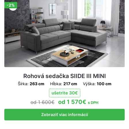
-2%
Zľava!
Rohová sedačka SIIDE III MINI
Šírka:
263 cm
Hĺbka:
217 cm
Výška:
100 cm
ušetrite
30
€
1 570
€
1 600
€
s DPH
Zobraziť viac informácií