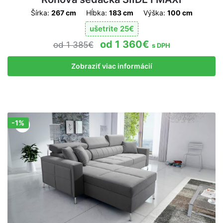
Šírka:
267 cm
Hĺbka:
183 cm
Výška:
100 cm
ušetrite
25
€
1 360
€
1 385
€
s DPH
Zobraziť viac informácií
-1%
Zľava!