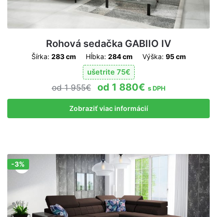
Rohová sedačka GABIIO IV
Šírka:
283 cm
Hĺbka:
284 cm
Výška:
95 cm
ušetrite
75
€
1 880
€
1 955
€
s DPH
Zobraziť viac informácií
-3%
Zľava!