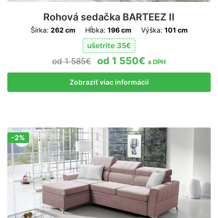
Rohová sedačka BARTEEZ II
Šírka:
262 cm
Hĺbka:
196 cm
Výška:
101 cm
ušetrite
35
€
1 550
€
1 585
€
s DPH
Zobraziť viac informácií
-2%
Zľava!