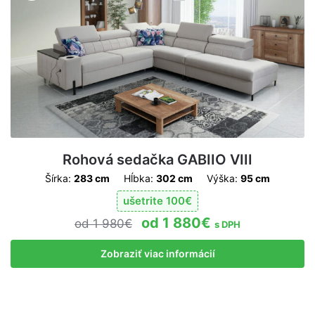
Rohová sedačka GABIIO VIII
Šírka:
283 cm
Hĺbka:
302 cm
Výška:
95 cm
ušetrite
100
€
1 880
€
1 980
€
s DPH
Zobraziť viac informácií