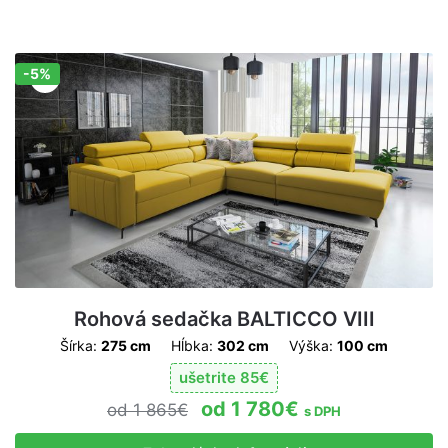
-5%
Zľava!
Rohová sedačka BALTICCO VIII
Šírka:
275 cm
Hĺbka:
302 cm
Výška:
100 cm
ušetrite
85
€
1 780
€
1 865
€
s DPH