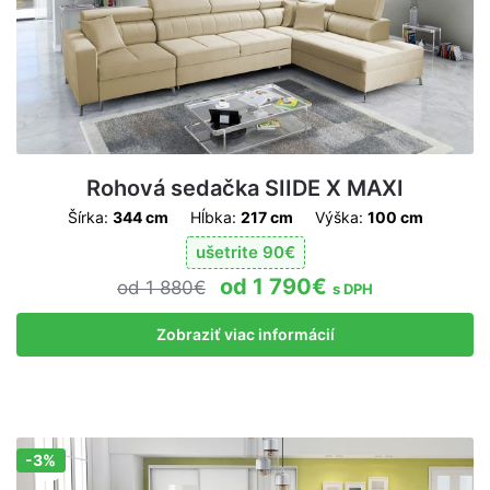
Rohová sedačka SIIDE X MAXI
Šírka:
344 cm
Hĺbka:
217 cm
Výška:
100 cm
ušetrite
90
€
1 790
€
1 880
€
s DPH
Zobraziť viac informácií
-3%
Zľava!