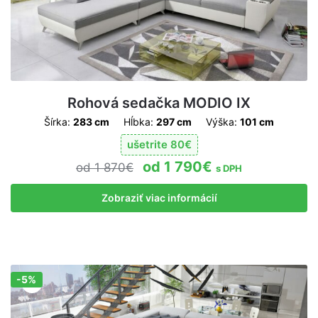
Rohová sedačka MODIO IX
Šírka:
283 cm
Hĺbka:
297 cm
Výška:
101 cm
ušetrite
80
€
1 790
€
1 870
€
s DPH
Zobraziť viac informácií
-5%
Zľava!