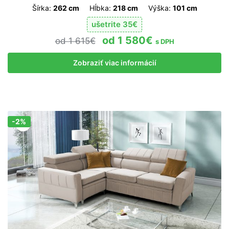
Šírka:
262 cm
Hĺbka:
218 cm
Výška:
101 cm
ušetrite
35
€
1 580
€
1 615
€
s DPH
Zobraziť viac informácií
-2%
Zľava!