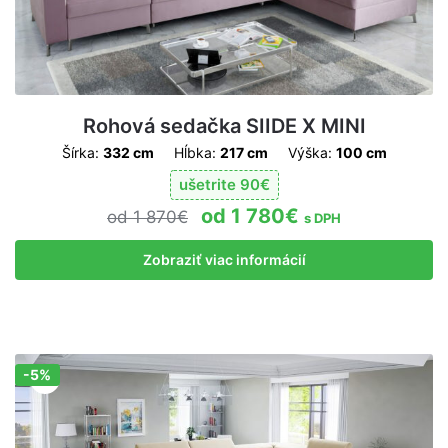
Rohová sedačka SIIDE X MINI
Šírka:
332 cm
Hĺbka:
217 cm
Výška:
100 cm
ušetrite
90
€
1 780
€
1 870
€
s DPH
Zobraziť viac informácií
-5%
Zľava!