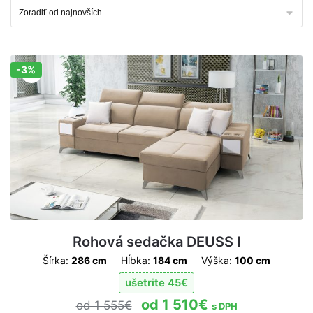
-3%
Zľava!
Rohová sedačka DEUSS I
Šírka:
286 cm
Hĺbka:
184 cm
Výška:
100 cm
ušetrite
45
€
1 510
€
1 555
€
s DPH