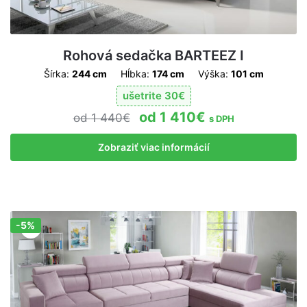
Rohová sedačka BARTEEZ I
Šírka:
244 cm
Hĺbka:
174 cm
Výška:
101 cm
ušetrite
30
€
1 410
€
1 440
€
s DPH
Zobraziť viac informácií
-5%
Zľava!