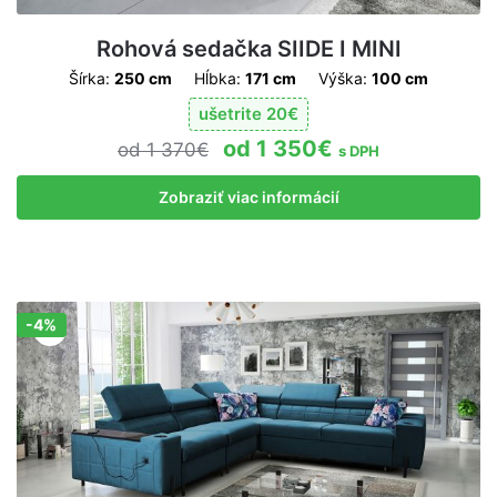
Rohová sedačka SIIDE I MINI
Šírka:
250 cm
Hĺbka:
171 cm
Výška:
100 cm
ušetrite
20
€
1 350
€
1 370
€
s DPH
Zobraziť viac informácií
-4%
Zľava!