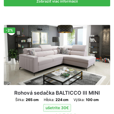
Zobraziť viac informácií
-2%
Zľava!
Rohová sedačka BALTICCO III MINI
Šírka:
265 cm
Hĺbka:
224 cm
Výška:
100 cm
ušetrite
30
€