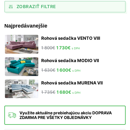
ZOBRAZIŤ FILTRE
Najpredávanejšie
Rohová sedačka VENTO VIII
1 800
€
1 730
€
s DPH
Rohová sedačka MODIO VII
1 630
€
1 600
€
s DPH
Rohová sedačka MURENA VII
1 735
€
1 680
€
s DPH