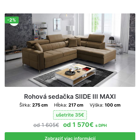
-2%
Zľava!
Rohová sedačka SIIDE III MAXI
Šírka:
275 cm
Hĺbka:
217 cm
Výška:
100 cm
ušetrite
35
€
1 570
€
1 605
€
s DPH
Zobraziť viac informácií