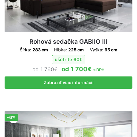
Rohová sedačka GABIIO III
Šírka:
283 cm
Hĺbka:
225 cm
Výška:
95 cm
ušetrite
60
€
1 700
€
1 760
€
s DPH
Zobraziť viac informácií
-6%
Zľava!