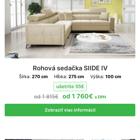
Rohová sedačka SIIDE IV
Šírka:
270 cm
Hĺbka:
275 cm
Výška:
100 cm
ušetrite
55
€
1 760
€
1 815
€
s DPH
Zobraziť viac informácií