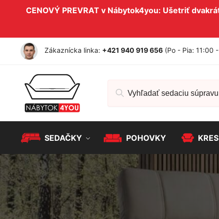
CENOVÝ PREVRAT v Nábytok4you: Ušetriť dvakrát 
Zákaznícka linka:
+421 940 919 656
(Po - Pia: 11:00 
SEDAČKY
POHOVKY
KRES