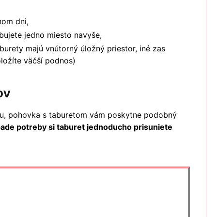
hom dni,
bujete jedno miesto navyše,
burety majú vnútorný úložný priestor, iné zas
oložíte väčší podnos)
ov
ku, pohovka s taburetom vám poskytne podobný
ípade potreby si taburet jednoducho prisuniete