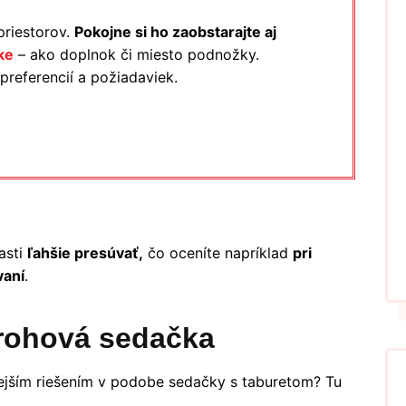
priestorov.
Pokojne si ho zaobstarajte aj
ke
– ako doplnok či miesto podnožky.
 preferencií a požiadaviek.
asti
ľahšie presúvať,
čo oceníte napríklad
pri
vaní
.
 rohová sedačka
ejším riešením v podobe sedačky s taburetom? Tu