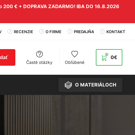
do 200 € + DOPRAVA ZADARMO! IBA DO 16.8.2026
V
RECENZIE
O FIRME
PREDAJŇA
KONTAKT
0
0
€
adať
Časté otázky
Obľúbené
O MATERIÁLOCH