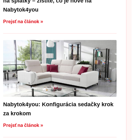
na splátky – zistite, čo je nové na
Nabytok4you
Prejsť na článok »
Nabytok4you: Konfigurácia sedačky krok
za krokom
Prejsť na článok »