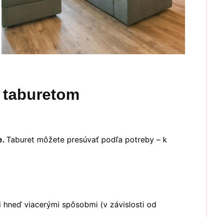
 taburetom
e.
Taburet môžete presúvať podľa potreby – k
i hneď viacerými spôsobmi (v závislosti od