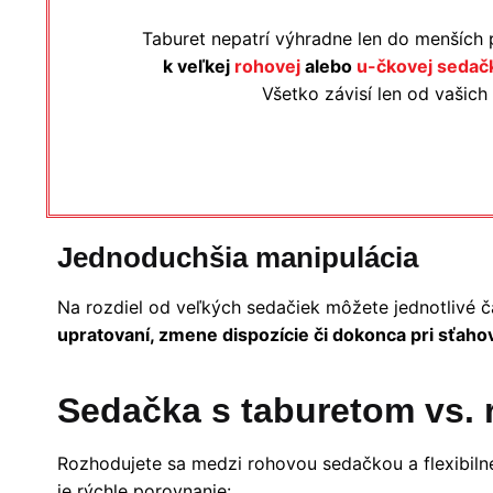
Taburet nepatrí výhradne len do menších 
k veľkej
rohovej
alebo
u-čkovej sedač
Všetko závisí len od vašich
Jednoduchšia manipulácia
Na rozdiel od veľkých sedačiek môžete jednotlivé č
upratovaní, zmene dispozície či dokonca pri sťaho
Sedačka s taburetom vs.
Rozhodujete sa medzi rohovou sedačkou a flexibiln
je rýchle porovnanie: