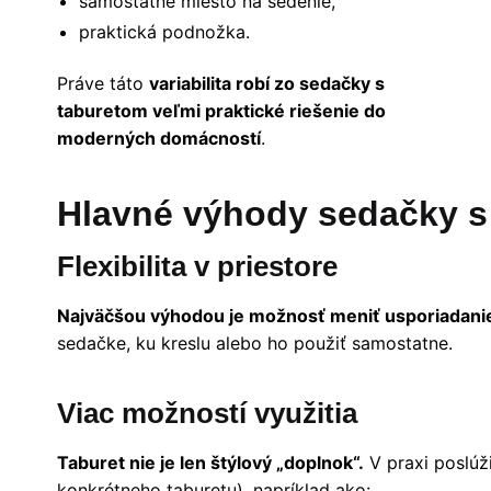
samostatné miesto na sedenie,
praktická podnožka.
Práve táto
variabilita robí zo sedačky s
taburetom veľmi praktické riešenie do
moderných domácností
.
Hlavné výhody sedačky s
Flexibilita v priestore
Najväčšou výhodou je možnosť meniť usporiadani
sedačke, ku kreslu alebo ho použiť samostatne.
Viac možností využitia
Taburet nie je len štýlový „doplnok“.
V praxi poslúž
konkrétneho taburetu), napríklad ako: