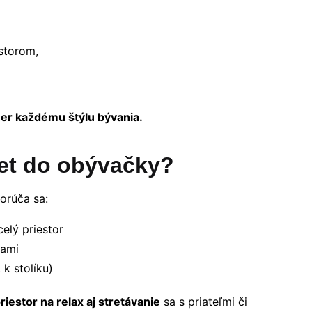
estorom,
er každému štýlu bývania.
et do obývačky?
orúča sa:
celý priestor
kami
k stolíku)
riestor na relax aj stretávanie
sa s priateľmi či