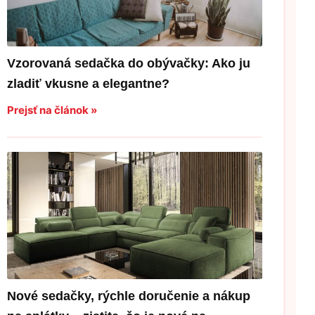
Vzorovaná sedačka do obývačky: Ako ju
zladiť vkusne a elegantne?
Prejsť na článok »
Nové sedačky, rýchle doručenie a nákup