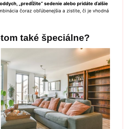
oddych, „predĺžite“ sedenie alebo pridáte ďalšie
mbinácia čoraz obľúbenejšia a zistite, či je vhodná
etom také špeciálne?