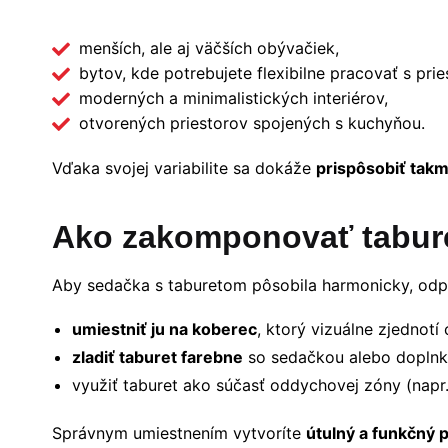
menších, ale aj väčších obývačiek,
bytov, kde potrebujete flexibilne pracovať s pri
moderných a minimalistických interiérov,
otvorených priestorov spojených s kuchyňou.
Vďaka svojej variabilite sa dokáže
prispôsobiť takm
Ako zakomponovať tabur
Aby sedačka s taburetom pôsobila harmonicky, odp
umiestniť ju na koberec
, ktorý vizuálne zjednotí 
zladiť taburet farebne
so sedačkou alebo dopln
využiť taburet ako súčasť oddychovej zóny (napr. 
Správnym umiestnením vytvoríte
útulný a funkčný p