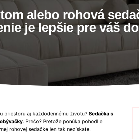
tom alebo rohová sedačk
enie je lepšie pre váš 
mu priestoru aj každodennému životu?
Sedačka s
o obývačky
. Prečo? Pretože ponúka pohodlie
evnej rohovej sedačke len tak nezískate.