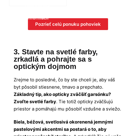
Zobraziť viac
informácií
Pozrieť celú ponuku pohoviek
3. Stavte na svetlé farby,
zrkadlá a pohrajte sa s
optickým dojmom
Zrejme to posledné, čo by ste chceli je, aby váš
byt pôsobil stiesnene, tmavo a prepchato.
Základný tip, ako opticky zväčšiť garsónku?
Zvoľte svetlé farby
. Tie totiž opticky zväčšujú
priestor a pomáhajú mu pôsobiť vzdušne a sviežo.
Biela, béžová, svetlosivá okorenená jemnými
pastelovými akcentmi sa postará o to, aby