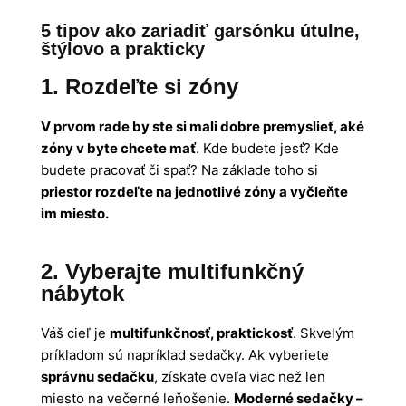
5 tipov ako zariadiť garsónku útulne,
štýlovo a prakticky
1. Rozdeľte si zóny
V prvom rade by ste si mali dobre premyslieť, aké
zóny v byte chcete mať
. Kde budete jesť? Kde
budete pracovať či spať? Na základe toho si
priestor rozdeľte na jednotlivé zóny a vyčleňte
im miesto.
2. Vyberajte multifunkčný
nábytok
Váš cieľ je
multifunkčnosť, praktickosť
. Skvelým
príkladom sú napríklad sedačky. Ak vyberiete
správnu sedačku
, získate oveľa viac než len
miesto na večerné leňošenie.
Moderné sedačky –