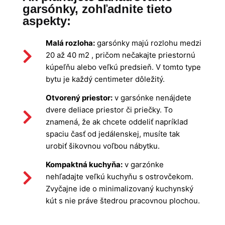
garsónky, zohľadnite tieto
aspekty:
Malá rozloha:
garsónky majú rozlohu medzi
20 až 40 m2 , pričom nečakajte priestornú
kúpeľňu alebo veľkú predsieň. V tomto type
bytu je každý centimeter dôležitý.
Otvorený priestor:
v garsónke nenájdete
dvere deliace priestor či priečky. To
znamená, že ak chcete oddeliť napríklad
spaciu časť od jedálenskej, musíte tak
urobiť šikovnou voľbou nábytku.
Kompaktná kuchyňa:
v garzónke
nehľadajte veľkú kuchyňu s ostrovčekom.
Zvyčajne ide o minimalizovaný kuchynský
kút s nie práve štedrou pracovnou plochou.