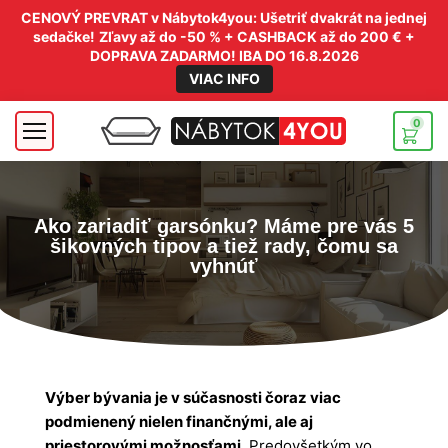
CENOVÝ PREVRAT v Nábytok4you: Ušetriť dvakrát na jednej
sedačke!
Zľavy až do -50 % + CASHBACK až do 200 € +
DOPRAVA ZADARMO! IBA DO 16.8.2026
VIAC INFO
0
Ako zariadiť garsónku? Máme pre vás 5
šikovných tipov a tiež rady, čomu sa
vyhnúť
Výber bývania je v súčasnosti čoraz viac
podmienený nielen finančnými, ale aj
priestorovými možnosťami.
Predovšetkým vo