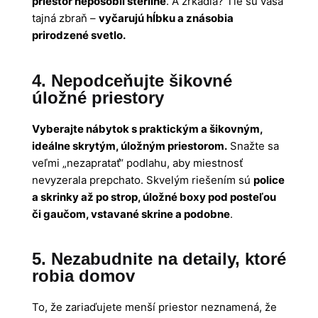
priestor nepôsobil sterilne
. A zrkadlá? Tie sú vaša
tajná zbraň –
vyčarujú hĺbku a znásobia
prirodzené svetlo.
4. Nepodceňujte šikovné
úložné priestory
Vyberajte nábytok s praktickým a šikovným,
ideálne skrytým, úložným priestorom.
Snažte sa
veľmi „nezapratať“ podlahu, aby miestnosť
nevyzerala prepchato. Skvelým riešením sú
police
a skrinky až po strop, úložné boxy pod posteľou
či gaučom, vstavané skrine a podobne
.
5. Nezabudnite na detaily, ktoré
robia domov
To, že zariaďujete menší priestor neznamená, že