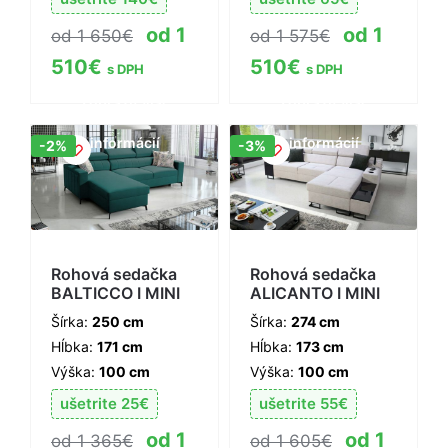
1
1
1 650
€
1 575
€
510
€
510
€
s DPH
s DPH
Zobraziť viac
Zobraziť viac
informácií
informácií
Zľava!
Zľava!
-2%
-3%
Rohová sedačka
Rohová sedačka
BALTICCO I MINI
ALICANTO I MINI
Šírka:
250 cm
Šírka:
274 cm
Hĺbka:
171 cm
Hĺbka:
173 cm
Výška:
100 cm
Výška:
100 cm
ušetrite
25
€
ušetrite
55
€
1
1
1 365
€
1 605
€