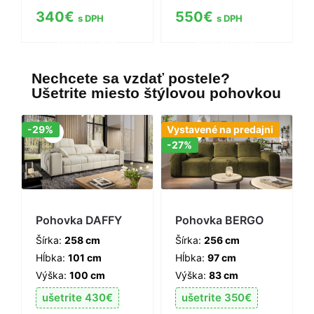
340
€
550
€
s DPH
s DPH
Zobraziť viac
Zobraziť viac
informácií
informácií
Nechcete sa vzdať postele?
Ušetrite miesto štýlovou pohovkou
Zľava!
Zľava!
-29%
Vystavené na predajni
-27%
Pohovka DAFFY
Pohovka BERGO
Šírka:
258 cm
Šírka:
256 cm
Hĺbka:
101 cm
Hĺbka:
97 cm
Výška:
100 cm
Výška:
83 cm
ušetrite
430
€
ušetrite
350
€