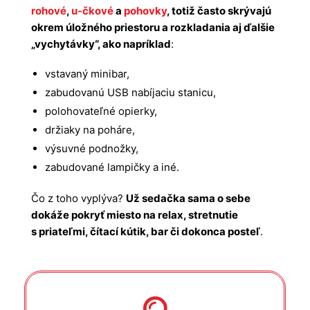
rohové
,
u-čkové
a
pohovky
, totiž často skrývajú
okrem úložného priestoru a rozkladania aj ďalšie
„vychytávky“, ako napríklad
:
vstavaný minibar,
zabudovanú USB nabíjaciu stanicu,
polohovateľné opierky,
držiaky na poháre,
výsuvné podnožky,
zabudované lampičky a iné.
Čo z toho vyplýva?
Už sedačka sama o sebe
dokáže pokryť miesto na relax, stretnutie
s priateľmi, čítací kútik, bar či dokonca posteľ
.