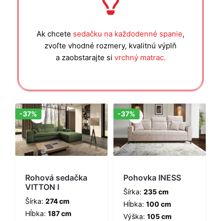
Ak chcete
sedačku na každodenné spanie
,
zvoľte vhodné rozmery, kvalitnú výplň
a zaobstarajte si
vrchný matrac.
Zľava!
Zľava!
-37%
-37%
Rohová sedačka
Pohovka INESS
VITTON I
Šírka:
235 cm
Šírka:
274 cm
Hĺbka:
100 cm
Hĺbka:
187 cm
Výška:
105 cm