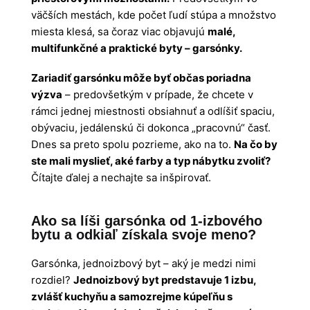
väčších mestách, kde počet ľudí stúpa a množstvo
miesta klesá, sa čoraz viac objavujú
malé,
multifunkčné a praktické byty – garsónky.
Zariadiť garsónku môže byť občas poriadna
výzva
– predovšetkým v prípade, že chcete v
rámci jednej miestnosti obsiahnuť a odlíšiť spaciu,
obývaciu, jedálenskú či dokonca „pracovnú“ časť.
Dnes sa preto spolu pozrieme, ako na to.
Na čo by
ste mali myslieť, aké farby a typ nábytku zvoliť?
Čítajte ďalej a nechajte sa inšpirovať.
Ako sa líši garsónka od 1-izbového
bytu a odkiaľ získala svoje meno?
Garsónka, jednoizbový byt – aký je medzi nimi
rozdiel?
Jednoizbový byt predstavuje 1 izbu,
zvlášť kuchyňu a samozrejme kúpeľňu s