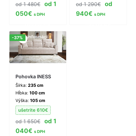
1
1 480
€
1 290
€
050
€
940
€
s DPH
s DPH
Zobraziť viac
Zobraziť viac
informácií
informácií
Zľava!
-37%
Pohovka INESS
Šírka:
235 cm
Hĺbka:
100 cm
Výška:
105 cm
ušetrite
610
€
1
1 650
€
040
€
s DPH