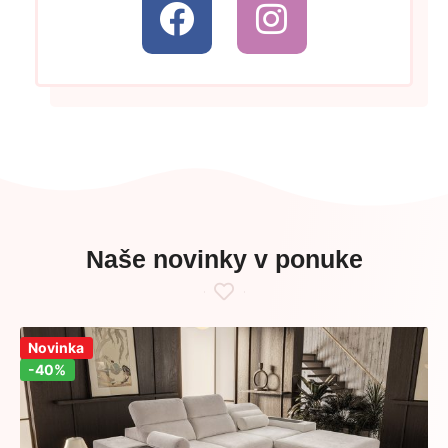
Naše novinky v ponuke
Zľava!
Novinka
-40%