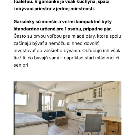
toaletou.
V garsónke je však kuchyňa, spací
i obývací priestor v jednej miestnosti.
Garsónky sú menšie a veľmi kompaktné byty
štandardne určené pre 1 osobu, prípadne pár
.
Často sú prvou voľbou pre mladé páry, ktoré spolu
začínajú bývať a nemôžu si hneď dovoliť
investovať do väčšieho bývania. Obľubujú ich však
tiež ti, čo bývajú sami – napríklad starí mládenci či
seniori.