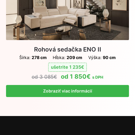
Rohová sedačka ENO II
Šírka:
278 cm
Hĺbka:
209 cm
Výška:
90 cm
ušetrite
1 235
€
1 850
€
3 085
€
s DPH
Zobraziť viac informácií