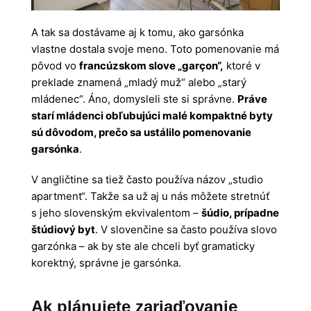
A tak sa dostávame aj k tomu, ako garsónka
vlastne dostala svoje meno. Toto pomenovanie má
pôvod vo
francúzskom slove „garçon“,
ktoré v
preklade znamená „mladý muž“ alebo „starý
mládenec“. Áno, domysleli ste si správne.
Práve
starí mládenci obľubujúci malé kompaktné byty
sú dôvodom, prečo sa ustálilo pomenovanie
garsónka
.
V angličtine sa tiež často používa názov „studio
apartment“. Takže sa už aj u nás môžete stretnúť
s jeho slovenským ekvivalentom –
šúdio, prípadne
štúdiový byt
. V slovenčine sa často používa slovo
garzónka – ak by ste ale chceli byť gramaticky
korektný, správne je garsónka.
Ak plánujete zariaďovanie