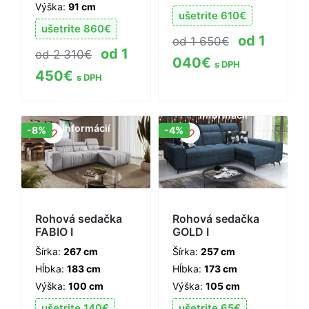
Výška:
91 cm
ušetrite
610
€
ušetrite
860
€
1
1 650
€
1
2 310
€
040
€
s DPH
450
€
s DPH
Zobraziť viac
Zobraziť viac
informácií
informácií
Zľava!
Zľava!
-8%
-4%
Rohová sedačka
Rohová sedačka
FABIO I
GOLD I
Šírka:
267 cm
Šírka:
257 cm
Hĺbka:
183 cm
Hĺbka:
173 cm
Výška:
100 cm
Výška:
105 cm
ušetrite
140
€
ušetrite
65
€