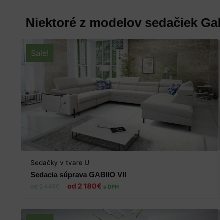
Niektoré z modelov sedačiek Ga
Sale!
Sedačky v tvare U
Sedacia súprava GABIIO VII
2 180
€
2 445
€
s DPH