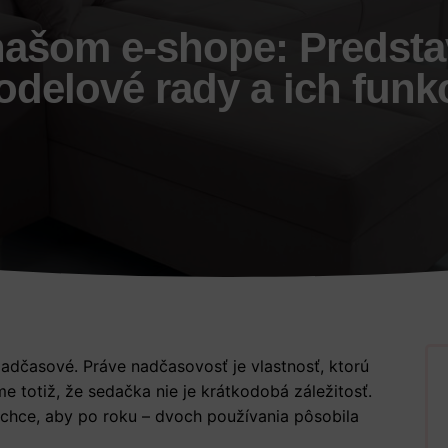
našom e-shope: Predsta
delové rady a ich funk
dčasové. Práve nadčasovosť je vlastnosť, ktorú
 totiž, že sedačka nie je krátkodobá záležitosť.
echce, aby po roku – dvoch používania pôsobila