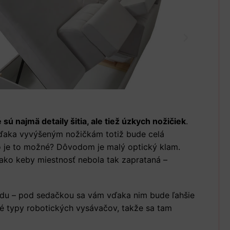
sú najmä detaily šitia, ale tiež úzkych nožičiek
.
 Vďaka vyvýšeným nožičkám totiž bude celá
ko je to možné? Dôvodom je malý optický klam.
 ako keby miestnosť nebola tak zaprataná –
odu – pod sedačkou sa vám vďaka nim bude ľahšie
ré typy robotických vysávačov, takže sa tam