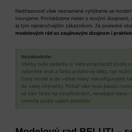
Nadčasovosť však neznamená vyhýbanie sa moderný
inovujeme. Prichádzame nielen s novými dizajnami, a
aj tým najnáročnejším zákazníkom. Za posledné ob
modelových rád so zaujímavým dizajnom i praktic
Nezabudnite:
Všetky naše sedačky si viete prispôsobiť podľa s
vyberiete druh a farbu poťahovej látky, typ nožiči
Daný model si do veľkej miery nakonfigurujete t
do vašej obývačky. Pokiaľ vám teda pasujú rozm
sa vám farba na vizualizáciách, nevešajte hlavu
zmeníte podľa vašich predstáv.
Modelový rad BELUTI – s