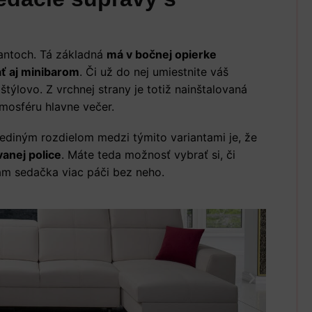
iantoch. Tá základná
má v bočnej opierke
ť aj minibarom
. Či už do nej umiestnite váš
týlovo. Z vrchnej strany je totiž nainštalovaná
tmosféru hlavne večer.
ediným rozdielom medzi týmito variantami je, že
vanej police
. Máte teda možnosť vybrať si, či
ám sedačka viac páči bez neho.