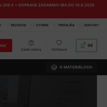
do 200 € + DOPRAVA ZADARMO! IBA DO 16.8.2026
V
RECENZIE
O FIRME
PREDAJŇA
KONTAKT
0
0
€
adať
Časté otázky
Obľúbené
O MATERIÁLOCH