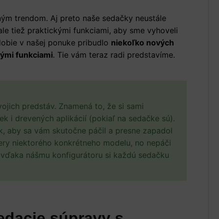
m trendom. Aj preto naše sedačky neustále
le tiež praktickými funkciami, aby sme vyhoveli
dobie v našej ponuke pribudlo
niekoľko nových
kými funkciami
. Tie vám teraz radi predstavíme.
vojich predstáv. Znamená to, že si sami
ek i drevených aplikácií (pokiaľ na sedačke sú).
ak, aby sa vám skutočne páčil a presne zapadol
ery niektorého konkrétneho modelu, no nepáči
 – vďaka nášmu konfigurátoru si každú sedačku
edacie súpravy s