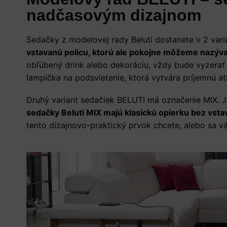
nadčasovým dizajnom
Sedačky z modelovej rady Beluti dostanete v 2 var
vstavanú policu, ktorú ale pokojne môžeme nazýva
obľúbený drink alebo dekoráciu, vždy bude vyzerať š
lampička na podsvietenie, ktorá vytvára príjemnú a
Druhý variant sedačiek BELUTI má označenie MIX. J
sedačky Beluti MIX majú klasickú opierku bez vsta
tento dizajnovo-praktický prvok chcete, alebo sa v