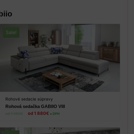
biio
Sale!
Rohové sedacie súpravy
Rohová sedačka GABIIO VIII
1 880
€
1 980
€
s DPH