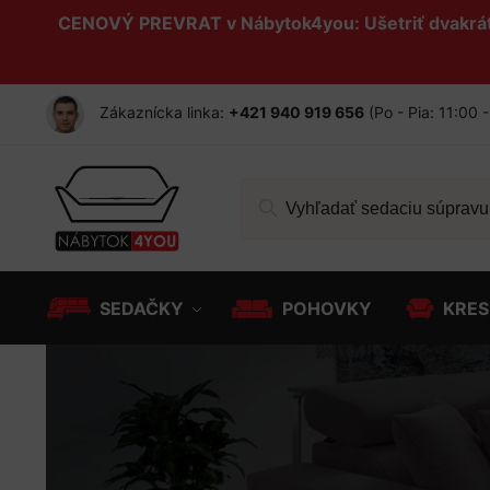
CENOVÝ PREVRAT v Nábytok4you: Ušetriť dvakrát 
Zákaznícka linka:
+421 940 919 656
(Po - Pia: 11:00 
SEDAČKY
POHOVKY
KRES