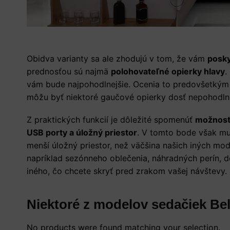
Obidva varianty sa ale zhodujú v tom, že vám
posky
prednosťou sú najmä
polohovateľné opierky hlavy
.
vám bude najpohodlnejšie. Ocenia to predovšetkým ľ
môžu byť niektoré gaučové opierky dosť nepohodln
Z praktických funkcií je dôležité spomenúť
možnosť 
USB porty a úložný priestor
. V tomto bode však mu
menší úložný priestor, než väčšina našich iných mod
napríklad sezónneho oblečenia, náhradných perín, d
iného, čo chcete skryť pred zrakom vašej návštevy.
Niektoré z modelov sedačiek Bel
No products were found matching your selection.