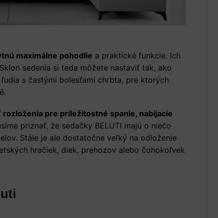
tnú maximálne pohodlie
a praktické funkcie. Ich
 Sklon sedenia si teda môžete nastaviť tak, ako
udia s častými bolesťami chrbta, pre ktorých
é.
rozloženia pre príležitostné spanie, nabíjacie
síme priznať, že sedačky BELUTI majú o niečo
elov. Stále je ale dostatočne veľký na odloženie
etských hračiek, diek, prehozov alebo čohokoľvek
uti