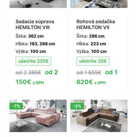
Sedacia súprava
Rohová sedačka
HEMILTON VIII
HEMILTON VII
Šírka:
362 cm
Šírka:
286 cm
Hĺbka:
183, 288 cm
Hĺbka:
223 cm
Výška:
100 cm
Výška:
100 cm
ušetrite
235
€
ušetrite
35
€
2
1
2 385
€
1 655
€
150
€
620
€
s DPH
s DPH
Zobraziť viac
Zobraziť viac
informácií
informácií
Zľava!
Zľava!
-7%
-3%