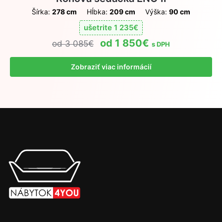
Šírka:
278 cm
Hĺbka:
209 cm
Výška:
90 cm
ušetrite
1 235
€
1 850
€
3 085
€
s DPH
Zobraziť viac informácií