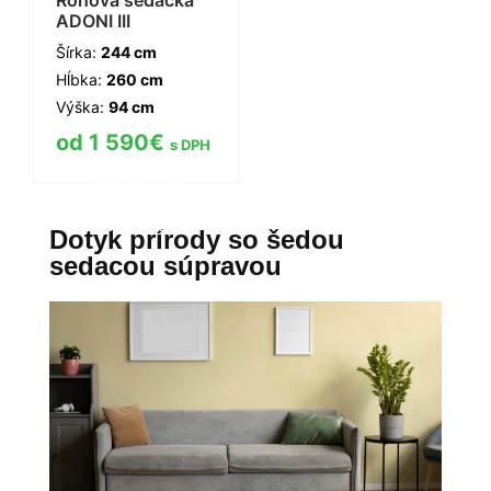
ADONI III
Šírka:
244 cm
Hĺbka:
260 cm
Výška:
94 cm
1 590
€
s DPH
Zobraziť viac
informácií
Dotyk prírody so šedou
sedacou súpravou