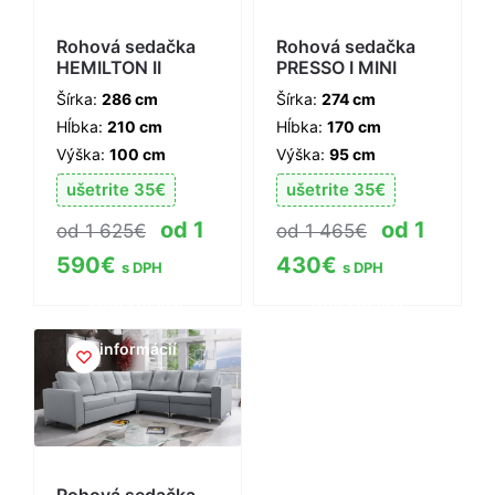
Rohová sedačka
Rohová sedačka
HEMILTON II
PRESSO I MINI
Šírka:
286 cm
Šírka:
274 cm
Hĺbka:
210 cm
Hĺbka:
170 cm
Výška:
100 cm
Výška:
95 cm
ušetrite
35
€
ušetrite
35
€
1
1
1 625
€
1 465
€
590
€
430
€
s DPH
s DPH
Zobraziť viac
Zobraziť viac
informácií
informácií
Rohová sedačka