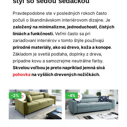
štýl so šedou sedačkou
Pravdepodobne ste v posledných rokoch často
počuli o škandinávskom interiérovom dizajne. Je
založený na minimalizme, jednoduchosti, čistých
líniách a funkčnosti.
Veľmi často sa pri
zariaďovaní interiérov v tomto štýle používajú
prírodné materiály, ako sú drevo, koža a konope
.
Základom je svetlá podlaha, doplnky z dreva,
prípadne kovu a samozrejme neutrálne farby.
Skvelou voľbou je preto napríklad jemná sivá
pohovka
na vyšších drevených nožičkách.
Zľava!
Zľava!
-2%
-4%