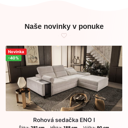
Naše novinky v ponuke
Zľava!
Novinka
-40%
Rohová sedačka ENO I
Šírka:
281 cm
Hĺbka:
188 cm
Výška:
90 cm