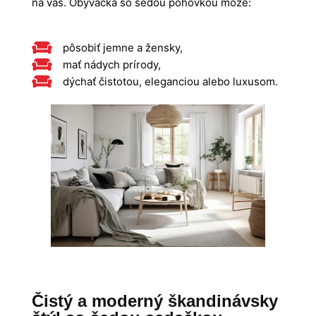
na vás. Obývačka so šedou pohovkou môže:
pôsobiť jemne a žensky,
mať nádych prírody,
dýchať čistotou, eleganciou alebo luxusom.
Čistý a moderný škandinávsky