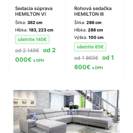
Sedacia súprava
Rohová sedačka
HEMILTON VI
HEMILTON III
Šírka:
362 cm
Šírka:
286 cm
Hĺbka:
183, 223 cm
Hĺbka:
288 cm
Výška:
100 cm
ušetrite
145
€
ušetrite
65
€
2
2 145
€
1
1 865
€
000
€
s DPH
800
€
s DPH
Zobraziť viac
Zobraziť viac
informácií
informácií