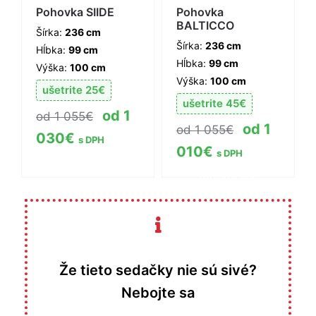
Pohovka SIIDE
Pohovka
BALTICCO
Šírka:
236 cm
Šírka:
236 cm
Hĺbka:
99 cm
Hĺbka:
99 cm
Výška:
100 cm
Výška:
100 cm
ušetrite
25
€
ušetrite
45
€
1
1 055
€
1
1 055
€
030
€
s DPH
010
€
s DPH
Zobraziť viac
Zobraziť viac
informácií
informácií
Že tieto sedačky nie sú sivé?
Nebojte sa