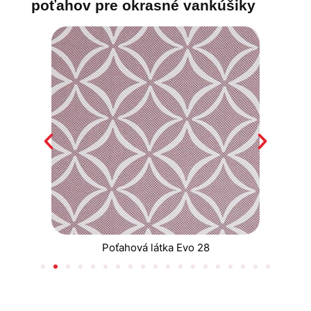
poťahov pre okrasné vankúšiky
Poťahová látka Evo 28