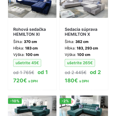
Rohová sedačka
Sedacia súprava
HEMILTON XI
HEMILTON X
Šírka:
370 cm
Šírka:
362 cm
Hĺbka:
183 cm
Hĺbka:
183, 293 cm
Výška:
100 cm
Výška:
100 cm
ušetrite
45
€
ušetrite
265
€
1
2
1 765
€
2 445
€
720
€
180
€
s DPH
s DPH
Zobraziť viac
Zobraziť viac
informácií
informácií
Zľava!
Zľava!
-10%
-2%