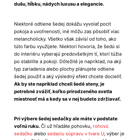
dušu, hĺbku, nádych luxusu a elegancie.
Niektoré odtiene šedej dokážu vyvolať pocit
pokoja a uvoľnenosti, iné môžu zas pôsobiť viac
melancholicky. Všetko však závisí od toho, ako
túto farbu využijete. Niektorí hovoria, že šedú si
do interiéru vyberajú predovšetkým tí, ktorí túžia
po stabilite a pokoji. Dôležité je napríklad, na aký
typ zariadenia alebo plochy plánujete odtiene
šedej použiť a aký výsledný efekt chcete docieliť.
Ak by ste napríklad chceli šedé steny, je
potrebné zvážiť, koľko prirodzeného svetla
miestnosť má a kedy sa v nej budete zdržiavať.
Pri výbere šedej sedačky ale máte v podstate
voľnú ruku.
Či už hľadáte pohovku,
rohovú
sedačku
alebo
sedaciu súpravu v tvare U
, výber je