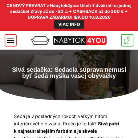
CENOVÝ PREVRAT v Nábytok4you: Ušetriť dvakrát na jednej
sedačke!
Zľavy až do -50 % + CASHBACK až do 200 € +
DOPRAVA ZADARMO! IBA DO 16.8.2026
VIAC INFO
0
Sivá sedačka: Sedacia súprava nemusí
byť šedá myška vašej obývačky
Šedá je v posledných rokoch veľkým hitom
interiérového dizajnu. Prečo je to tak?
Sivá patrí
k najneutrálnejším farbám a je skvele