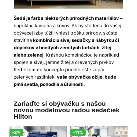
Šedá je farba niektorých prírodných materiálov
–
napríklad kameňa a kovov. Ak by ste teda do vašej
obývacej izby túžili vniesť trošku prírody, skúste
staviť na
kombináciu sivej sedačky a nábytku či
doplnkov v hnedých zemitých farbách, žltej
alebo zelenej
. Krásnou kombináciou je napríklad
spojenie sivej, jemne žltej a drevených prvkov.
Keď k tomuto konceptu pridáte ešte zopár
zelených rastliniek,
vaša obývačka ožije, bude
plná svetla, pohodlia a útulnosti.
Zariaďte si obývačku s našou
novou modelovou radou sedačiek
Hilton
Zľava!
Zľava!
-3%
-11%