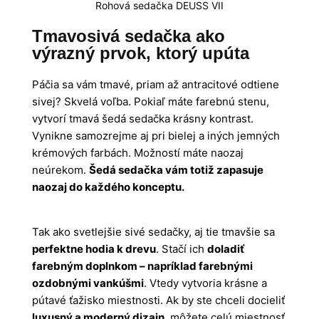
Rohová sedačka DEUSS VII
Tmavosivá sedačka ako
výrazný prvok, ktorý upúta
Páčia sa vám tmavé, priam až antracitové odtiene
sivej? Skvelá voľba. Pokiaľ máte farebnú stenu,
vytvorí tmavá šedá sedačka krásny kontrast.
Vynikne samozrejme aj pri bielej a iných jemných
krémových farbách. Možností máte naozaj
neúrekom.
Šedá sedačka vám totiž zapasuje
naozaj do každého konceptu.
Tak ako svetlejšie sivé sedačky, aj tie tmavšie sa
perfektne hodia k drevu
. Stačí ich
doladiť
farebným doplnkom – napríklad farebnými
ozdobnými vankúšmi
. Vtedy vytvoria krásne a
pútavé ťažisko miestnosti. Ak by ste chceli docieliť
luxusný a moderný dizajn
, môžete celú miestnosť