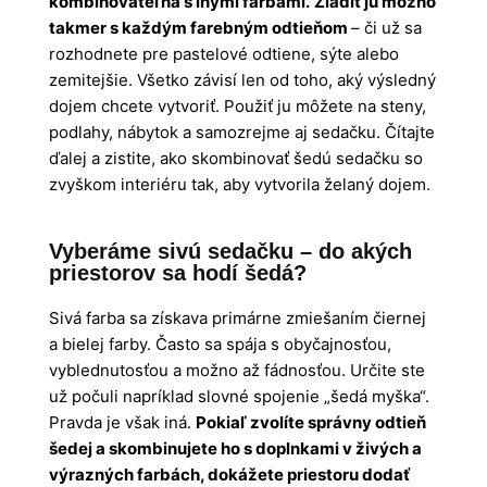
kombinovateľná s inými farbami.
Zladiť ju možno
takmer s každým farebným odtieňom
– či už sa
rozhodnete pre pastelové odtiene, sýte alebo
zemitejšie. Všetko závisí len od toho, aký výsledný
dojem chcete vytvoriť. Použiť ju môžete na steny,
podlahy, nábytok a samozrejme aj sedačku. Čítajte
ďalej a zistite, ako skombinovať šedú sedačku so
zvyškom interiéru tak, aby vytvorila želaný dojem.
Vyberáme sivú sedačku – do akých
priestorov sa hodí šedá?
Sivá farba sa získava primárne zmiešaním čiernej
a bielej farby. Často sa spája s obyčajnosťou,
vyblednutosťou a možno až fádnosťou. Určite ste
už počuli napríklad slovné spojenie „šedá myška“.
Pravda je však iná.
Pokiaľ zvolíte správny odtieň
šedej a skombinujete ho s doplnkami v živých a
výrazných farbách, dokážete priestoru dodať