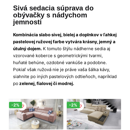
Sivá sedacia súprava do
obývačky s nádychom
jemnosti
Kombinácia slabo sivej, bielej a doplnkov v ľahkej
pastelovej ružovej farbe vytvára krásny, jemný a
útulný dojem.
K tomuto štýlu nádherne sedia aj
vzorované koberce s geometrickými tvarmi,
huňaté behúne, ozdobné vankúše a podobne.
Pokiaľ však ružová nie je práve vaša šálka kávy,
siahnite po iných pastelových odtieňoch, napríklad
po
zelenej, fialovej či modrej.
Zľava!
Zľava!
-2%
-2%