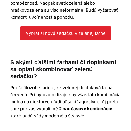
pompéznosti. Naopak svetlozelená alebo
hráškovozelená sú viac neformálne. Budú vyžarovať
komfort, uvoľnenosť a pohodu.
Vybrať si novú sedačku v zelenej farbe
S akými ďalšími farbami či doplnkami
sa oplatí skombinovať zelenú
sedačku?
Podľa filozofie farieb je k zelenej doplnková farba
červená. Pri bytovom dizajne by však táto kombinácia
mohla na niektorých ľudí pôsobiť agresívne. Aj preto
sme pre vás vybrali iné
2 nadčasové kombinácie
,
ktoré budú vždy moderné a štýlové: