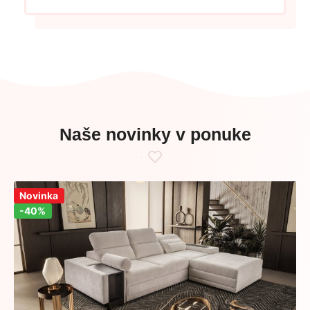
Naše novinky v ponuke
Zľava!
Novinka
-40%