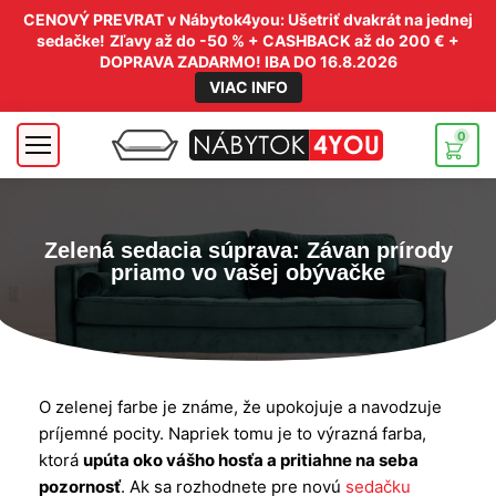
CENOVÝ PREVRAT v Nábytok4you: Ušetriť dvakrát na jednej
sedačke!
Zľavy až do -50 % + CASHBACK až do 200 € +
DOPRAVA ZADARMO! IBA DO 16.8.2026
VIAC INFO
0
Zelená sedacia súprava: Závan prírody
priamo vo vašej obývačke
O zelenej farbe je známe, že upokojuje a navodzuje
príjemné pocity. Napriek tomu je to výrazná farba,
ktorá
upúta oko vášho hosťa a pritiahne na seba
pozornosť
. Ak sa rozhodnete pre novú
sedačku