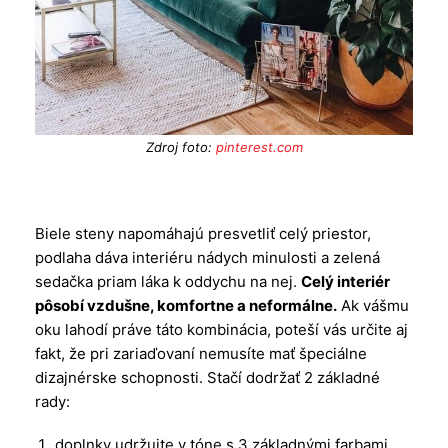
Zdroj foto:
pinterest.com
Biele steny napomáhajú presvetliť celý priestor,
podlaha dáva interiéru nádych minulosti a zelená
sedačka priam láka k oddychu na nej.
Celý interiér
pôsobí vzdušne, komfortne a neformálne.
Ak vášmu
oku lahodí práve táto kombinácia, poteší vás určite aj
fakt, že pri zariaďovaní nemusíte mať špeciálne
dizajnérske schopnosti. Stačí dodržať 2 základné
rady:
doplnky udržujte v tóne s 3 základnými farbami,