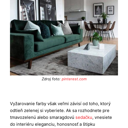
Zdroj foto:
pinterest.com
Vyžarovanie farby však veľmi závisí od toho, ktorý
odtieň zelenej si vyberiete. Ak sa rozhodnete pre
tmavozelenú alebo smaragdovú
sedačku
, vnesiete
do interiéru eleganciu, honosnosť a štipku