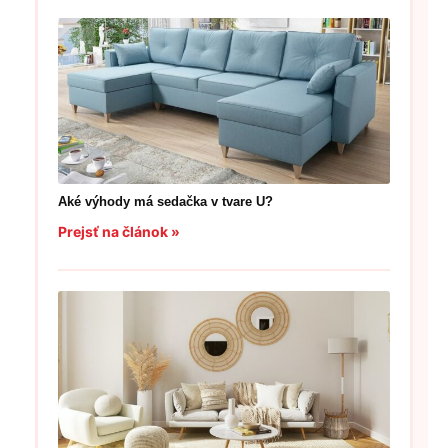
Aké výhody má sedačka v tvare U?
Prejsť na článok »