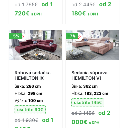
1
2
1 765
€
2 445
€
720
€
180
€
s DPH
s DPH
Zobraziť viac
Zobraziť viac
informácií
informácií
Zľava!
Zľava!
-5%
-7%
Rohová sedačka
Sedacia súprava
HEMILTON IX
HEMILTON VI
Šírka:
286 cm
Šírka:
362 cm
Hĺbka:
298 cm
Hĺbka:
183, 223 cm
Výška:
100 cm
ušetrite
145
€
ušetrite
90
€
2
2 145
€
1
1 930
€
000
€
s DPH