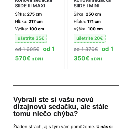
Rohová sedačka
Rohová sedačka
SIIDE III MAXI
SIIDE I MINI
Šírka:
275 cm
Šírka:
250 cm
Hĺbka:
217 cm
Hĺbka:
171 cm
Výška:
100 cm
Výška:
100 cm
ušetrite
35
€
ušetrite
20
€
1
1
1 605
€
1 370
€
570
€
350
€
s DPH
s DPH
Zobraziť viac
Zobraziť viac
informácií
informácií
Vybrali ste si vašu novú
dizajnovú sedačku, ale stále
tomu niečo chýba?
Žiaden strach, aj s tým vám pomôžeme.
U nás si