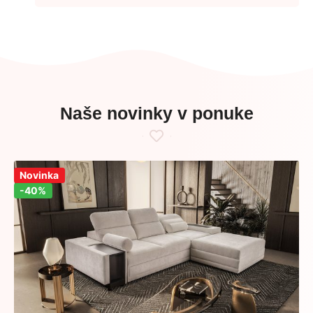
Naše novinky v ponuke
Zľava!
Novinka
-40%