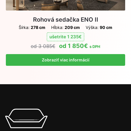
Rohová sedačka ENO II
Šírka:
278 cm
Hĺbka:
209 cm
Výška:
90 cm
ušetrite
1 235
€
1 850
€
3 085
€
s DPH
Zobraziť viac informácií