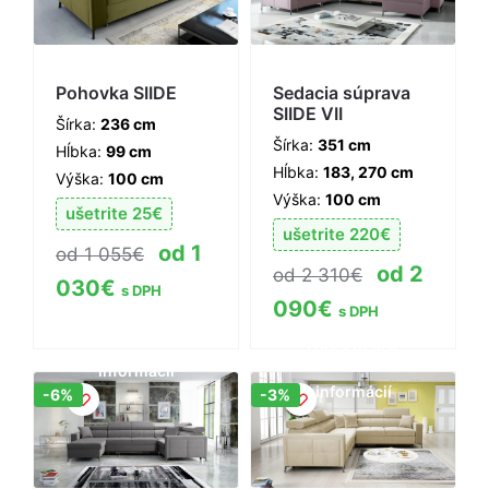
Pohovka SIIDE
Sedacia súprava
SIIDE VII
Šírka:
236 cm
Šírka:
351 cm
Hĺbka:
99 cm
Hĺbka:
183, 270 cm
Výška:
100 cm
Výška:
100 cm
ušetrite
25
€
ušetrite
220
€
1
1 055
€
2
2 310
€
030
€
s DPH
090
€
s DPH
Zobraziť viac
Zobraziť viac
informácií
informácií
Zľava!
Zľava!
-6%
-3%