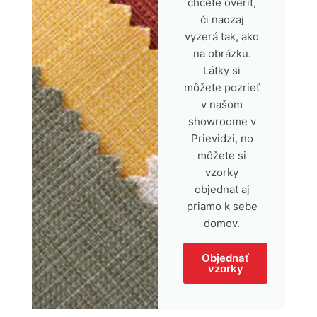
chcete overiť,
či naozaj
vyzerá tak, ako
na obrázku.
Látky si
môžete pozrieť
v našom
showroome v
Prievidzi, no
môžete si
vzorky
objednať aj
priamo k sebe
domov.
Objednať
vzorky