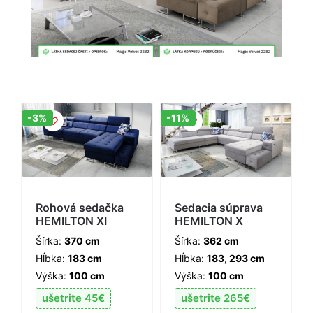
Zľava!
Zľava!
-3%
-11%
Rohová sedačka
Sedacia súprava
HEMILTON XI
HEMILTON X
Šírka:
370 cm
Šírka:
362 cm
Hĺbka:
183 cm
Hĺbka:
183, 293 cm
Výška:
100 cm
Výška:
100 cm
ušetrite
45
€
ušetrite
265
€