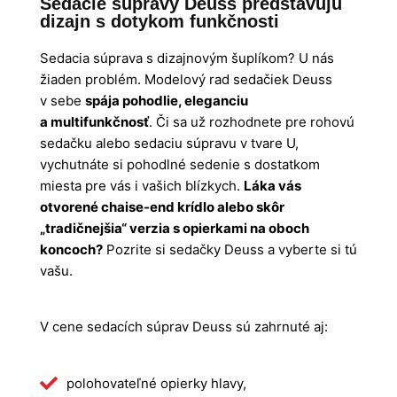
Sedacie súpravy Deuss predstavujú
dizajn s dotykom funkčnosti
Sedacia súprava s dizajnovým šuplíkom? U nás
žiaden problém. Modelový rad sedačiek Deuss
v sebe
spája pohodlie, eleganciu
a multifunkčnosť
. Či sa už rozhodnete pre rohovú
sedačku alebo sedaciu súpravu v tvare U,
vychutnáte si pohodlné sedenie s dostatkom
miesta pre vás i vašich blízkych.
Láka vás
otvorené chaise-end krídlo alebo skôr
„tradičnejšia“ verzia s opierkami na oboch
koncoch?
Pozrite si sedačky Deuss a vyberte si tú
vašu.
V cene sedacích súprav Deuss sú zahrnuté aj:
polohovateľné opierky hlavy,