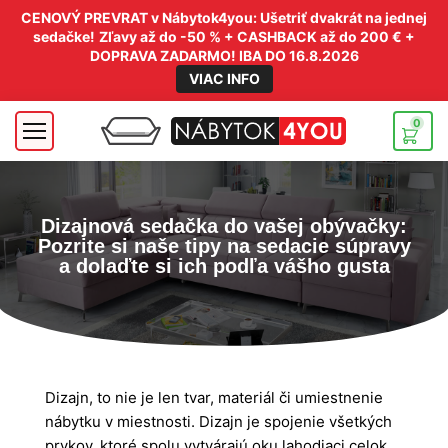
CENOVÝ PREVRAT v Nábytok4you: Ušetriť dvakrát na jednej
sedačke!
Zľavy až do -50 % + CASHBACK až do 200 € +
DOPRAVA ZADARMO! IBA DO 16.8.2026
VIAC INFO
0
Dizajnová sedačka do vašej obývačky:
Pozrite si naše tipy na sedacie súpravy
a dolaďte si ich podľa vášho gusta
Dizajn, to nie je len tvar, materiál či umiestnenie
nábytku v miestnosti. Dizajn je spojenie všetkých
prvkov, ktoré spolu vytvárajú oku lahodiaci celok.