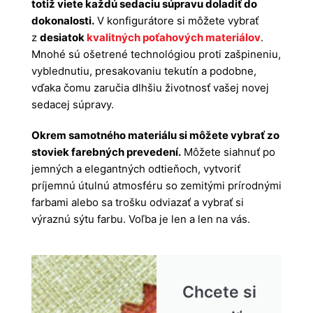
totiž viete každú sedaciu súpravu doladiť do
dokonalosti.
V konfigurátore si môžete vybrať
z
desiatok
kvalitných poťahových materiálov
.
Mnohé sú ošetrené technológiou proti zašpineniu,
vyblednutiu, presakovaniu tekutín a podobne,
vďaka čomu zaručia dlhšiu životnosť vašej novej
sedacej súpravy.
Okrem samotného materiálu si môžete vybrať zo
stoviek farebných prevedení.
Môžete siahnuť po
jemných a elegantných odtieňoch, vytvoriť
príjemnú útulnú atmosféru so zemitými prírodnými
farbami alebo sa trošku odviazať a vybrať si
výraznú sýtu farbu. Voľba je len a len na vás.
Chcete si