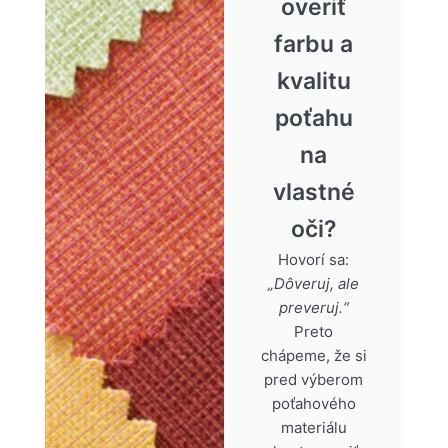
overiť
farbu a
kvalitu
poťahu
na
vlastné
oči?
Hovorí sa:
„Dôveruj, ale
preveruj.“
Preto
chápeme, že si
pred výberom
poťahového
materiálu