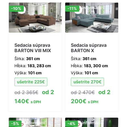
informácií
Zľava!
Zľava!
-10%
-11%
Sedacia súprava
Sedacia súprava
BARTON VIII MIX
BARTON X
Šírka:
361 cm
Šírka:
361 cm
Hĺbka:
183, 283 cm
Hĺbka:
183, 300 cm
Výška:
101 cm
Výška:
101 cm
ušetrite
225
€
ušetrite
270
€
2
2
2 365
€
2 470
€
140
€
200
€
s DPH
s DPH
Zobraziť viac
Zobraziť viac
informácií
informácií
Zľava!
Zľava!
-5%
-4%