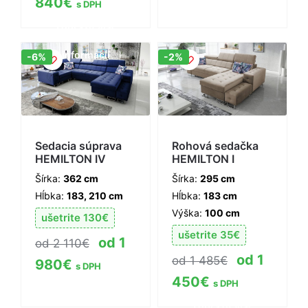
840
€
s DPH
Zobraziť viac
Zobraziť viac
informácií
informácií
Zľava!
Zľava!
-6%
-2%
Sedacia súprava
Rohová sedačka
HEMILTON IV
HEMILTON I
Šírka:
362 cm
Šírka:
295 cm
Hĺbka:
183, 210 cm
Hĺbka:
183 cm
Výška:
100 cm
ušetrite
130
€
ušetrite
35
€
1
2 110
€
1
1 485
€
980
€
s DPH
450
€
s DPH
Zobraziť viac
Zobraziť viac