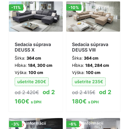
Zľava!
Zľava!
-11%
-10%
Sedacia súprava
Sedacia súprava
DEUSS X
DEUSS VIII
Šírka:
364 cm
Šírka:
364 cm
Hĺbka:
184, 300 cm
Hĺbka:
184, 284 cm
Výška:
100 cm
Výška:
100 cm
ušetrite
260
€
ušetrite
235
€
2
2
2 420
€
2 415
€
160
€
180
€
s DPH
s DPH
Zobraziť viac
Zobraziť viac
informácií
informácií
Zľava!
Zľava!
-3%
-6%