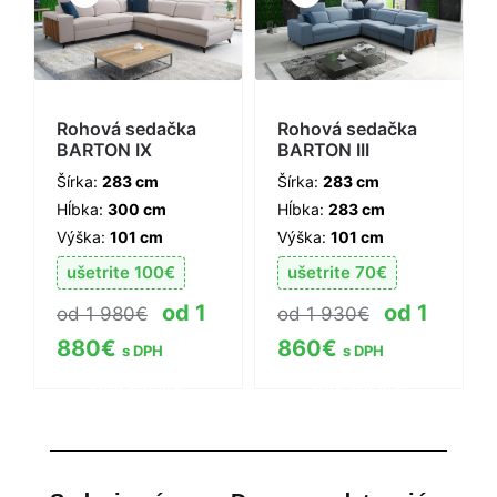
Rohová sedačka
Rohová sedačka
BARTON IX
BARTON III
Šírka:
283 cm
Šírka:
283 cm
Hĺbka:
300 cm
Hĺbka:
283 cm
Výška:
101 cm
Výška:
101 cm
ušetrite
100
€
ušetrite
70
€
1
1
1 980
€
1 930
€
880
€
860
€
s DPH
s DPH
Zobraziť viac
Zobraziť viac
informácií
informácií