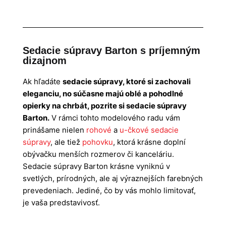
informácií
informácií
Sedacie súpravy Barton s príjemným
dizajnom
Ak hľadáte
sedacie súpravy, ktoré si zachovali
eleganciu, no súčasne majú oblé a pohodlné
opierky na chrbát, pozrite si sedacie súpravy
Barton.
V rámci tohto modelového radu vám
prinášame nielen
rohové
a
u-čkové sedacie
súpravy
, ale tiež
pohovku
, ktorá krásne doplní
obývačku menších rozmerov či kanceláriu.
Sedacie súpravy Barton krásne vyniknú v
svetlých, prírodných, ale aj výraznejších farebných
prevedeniach. Jediné, čo by vás mohlo limitovať,
je vaša predstavivosť.