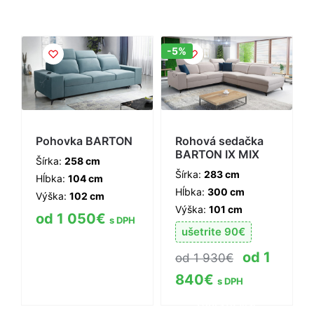
Zľava!
-5%
Pohovka BARTON
Rohová sedačka
BARTON IX MIX
Šírka:
258 cm
Šírka:
283 cm
Hĺbka:
104 cm
Hĺbka:
300 cm
Výška:
102 cm
Výška:
101 cm
1 050
€
s DPH
ušetrite
90
€
Zobraziť viac
1
1 930
€
informácií
840
€
s DPH
Zobraziť viac