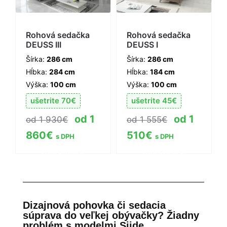
Rohová sedačka
Rohová sedačka
DEUSS III
DEUSS I
Šírka:
286 cm
Šírka:
286 cm
Hĺbka:
284 cm
Hĺbka:
184 cm
Výška:
100 cm
Výška:
100 cm
ušetrite
70
€
ušetrite
45
€
1
1
1 930
€
1 555
€
860
€
510
€
s DPH
s DPH
Zobraziť viac
Zobraziť viac
informácií
informácií
Dizajnová pohovka či sedacia
súprava do veľkej obývačky? Žiadny
problém s modelmi Siide