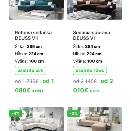
Rohová sedačka
Sedacia súprava
DEUSS VII
DEUSS VI
Šírka:
286 cm
Šírka:
364 cm
Hĺbka:
224 cm
Hĺbka:
224 cm
Výška:
100 cm
Výška:
100 cm
ušetrite
55
€
ušetrite
135
€
1
2
1 735
€
2 145
€
680
€
010
€
s DPH
s DPH
Zobraziť viac
Zobraziť viac
informácií
informácií
Zľava!
Zľava!
-4%
-3%