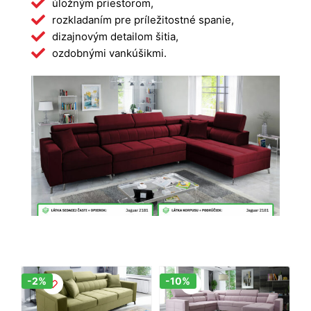
úložným priestorom,
rozkladaním pre príležitostné spanie,
dizajnovým detailom šitia,
ozdobnými vankúšikmi.
Zľava!
Zľava!
-2%
-10%