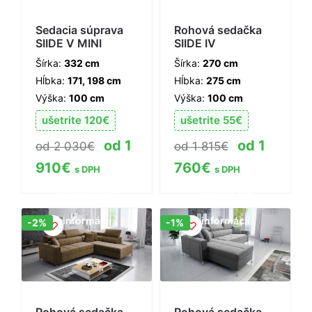
Sedacia súprava
Rohová sedačka
SIIDE V MINI
SIIDE IV
Šírka:
332 cm
Šírka:
270 cm
Hĺbka:
171, 198 cm
Hĺbka:
275 cm
Výška:
100 cm
Výška:
100 cm
ušetrite
120
€
ušetrite
55
€
1
1
2 030
€
1 815
€
910
€
760
€
s DPH
s DPH
Zobraziť viac
Zobraziť viac
informácií
informácií
Zľava!
Zľava!
-2%
-1%